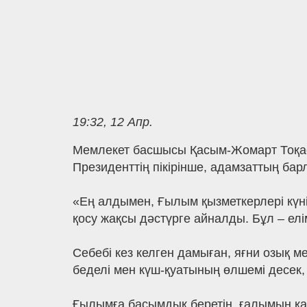
19:32, 12 Апр.
Мемлекет басшысы Қасым-Жомарт Тоқаев
Президенттің пікірінше, адамзаттың барл
«Ең алдымен, Ғылым қызметкерлері күні
қосу жақсы дәстүрге айналды. Бұл – ел
Себебі кез келген дамыған, яғни озық м
беделі мен күш-қуатының өлшемі десек,
Ғылымға басымдық беретін, ғалымын қад