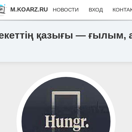
M.KOARZ.RU
НОВОСТИ
ВХОД
КОНТА
екеттің қазығы — ғылым,