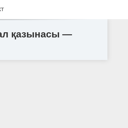
КТ
 ал қазынасы —