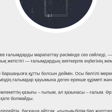
 ғалымдарды марапаттау рәсімінде сөз сөйледі, — д
ық жетістігі — ғалымдардың зияткерлік еңбегінің жемі
 баршаңызға құтты болсын деймін. Осы белгілі мер
іміздің ғалымдар қауымына деген ерекше құрметі жән
емлекеттің қазығы – ғылым, ал қазынасы – ғалым. Ә
 қате болмайды.
ірлейтін, басқаша айтсақ, «ғылым-білім бар жұрттар