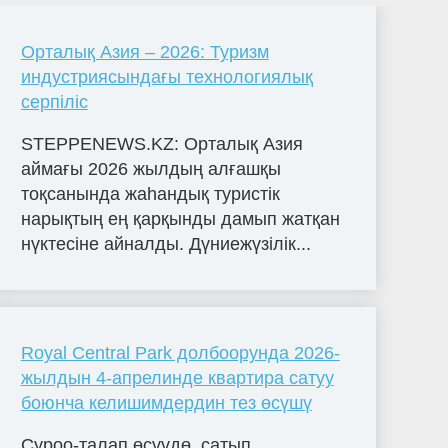
Орталық Азия – 2026: Туризм
индустриясындағы технологиялық
серпіліс
STEPPENEWS.KZ: Орталық Азия
аймағы 2026 жылдың алғашқы
тоқсанында жаһандық туристік
нарықтың ең қарқынды дамып жатқан
нүктесіне айналды. Дүниежүзілік...
Royal Central Park долбоорунда 2026-
жылдын 4-апрелинде квартира сатуу
боюнча келишимдердин тез өсүшү
Суроо-талап өсүүдө, сатып