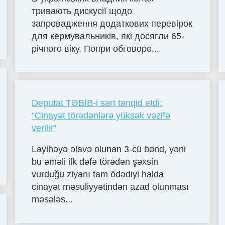
тривають дискусії щодо
запровадження додаткових перевірок
для кермувальників, які досягли 65-
річного віку. Попри обговоре...
Deputat TƏBİB-i sərt tənqid etdi:
“Cinayət törədənlərə yüksək vəzifə
verilir”
Layihəyə əlavə olunan 3-cü bənd, yəni
bu əməli ilk dəfə törədən şəxsin
vurduğu ziyanı tam ödədiyi halda
cinayət məsuliyyətindən azad olunması
məsələs...