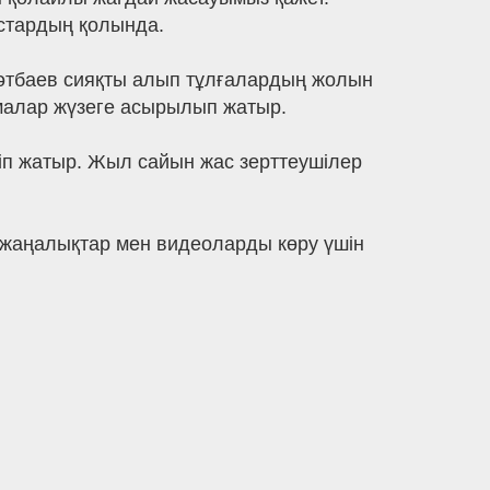
астардың қолында.
әтбаев сияқты алып тұлғалардың жолын
амалар жүзеге асырылып жатыр.
ніп жатыр. Жыл сайын жас зерттеушілер
 жаңалықтар мен видеоларды көру үшін