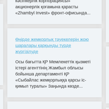
кәсіпкерлік корпорациясы»
акционерлік қоғамына қарасты
«Zhambyl Invest» фронт-офисында...
Өңірде жемқорлық тәуекелерін жою
шаралары қарқынды түрде
жүргізілуде
Осы бағытта ҚР Мемлекеттік қызметі
істері агенттінің Жамбыл облысы
бойынша департаменті ҚР
«Сыбайлас жемқорлыққа қарсы іс-
қимыл туралы» Заңында көзде...