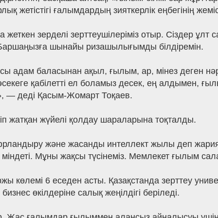
ық жетістігі ғалымдардың зияткерлік еңбегінің жемісі
қа жеткен зерделі зерттеушілеріміз отыр. Сіздер ұлт
. Баршаңызға шынайы ризашылығымды білдіремін.
сы адам баласынан ақыл, ғылым, ар, мінез деген нә
бәсекеге қабілетті ел боламыз десек, ең алдымен, 
к», — деді Қасым-Жомарт Тоқаев.
іп жатқан жүйелі қолдау шараларына тоқталды.
фрландыру және жасанды интеллект жылы деп жариял
 міндеті. Мұны жақсы түсінеміз. Мемлекет ғылым сала
ржы көлемі 6 еседен асты. Қазақстанда зерттеу униве
знес өкілдеріне салық жеңілдігі беріледі.
р. Жас ғалымдар ғылыммен алаңсыз айналысуы үшін