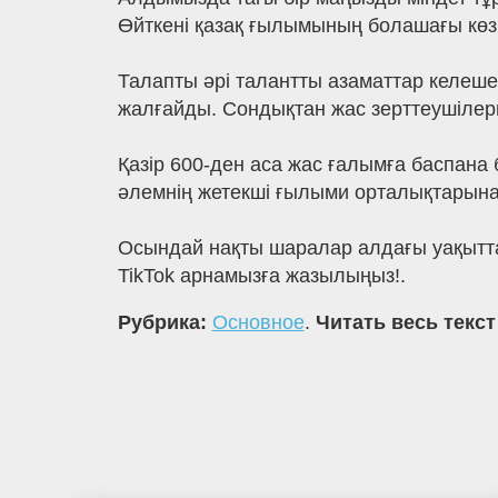
Өйткені қазақ ғылымының болашағы көзі
Талапты әрі талантты азаматтар келе
жалғайды. Сондықтан жас зерттеушілер
Қазір 600-ден аса жас ғалымға баспана 
әлемнің жетекші ғылыми орталықтарына
Осындай нақты шаралар алдағы уақытта
TikTok арнамызға жазылыңыз!.
Рубрика:
Основное
.
Читать весь текст