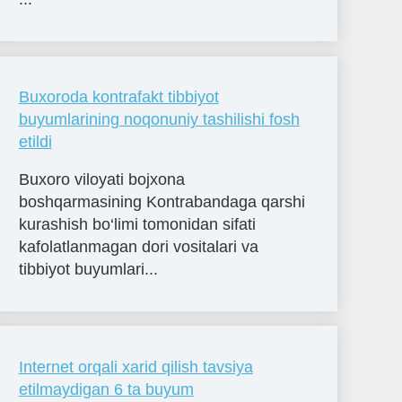
Buxoroda kontrafakt tibbiyot
buyumlarining noqonuniy tashilishi fosh
etildi
Buxoro viloyati bojxona
boshqarmasining Kontrabandaga qarshi
kurashish bo‘limi tomonidan sifati
kafolatlanmagan dori vositalari va
tibbiyot buyumlari...
Internet orqali xarid qilish tavsiya
etilmaydigan 6 ta buyum