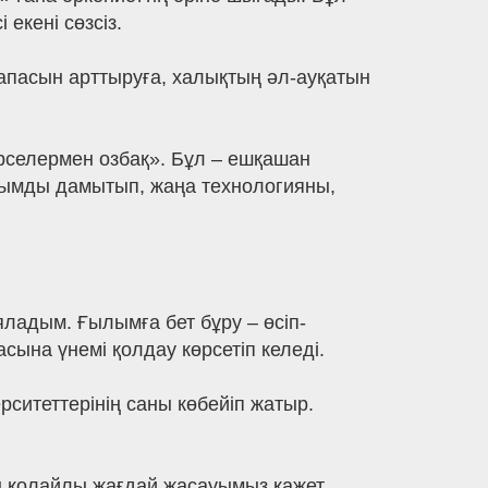
 екені сөзсіз.
 сапасын арттыруға, халықтың әл-ауқатын
рселермен озбақ». Бұл – ешқашан
ғылымды дамытып, жаңа технологияны,
адым. Ғылымға бет бұру – өсіп-
сына үнемі қолдау көрсетіп келеді.
рситеттерінің саны көбейіп жатыр.
 қолайлы жағдай жасауымыз қажет.