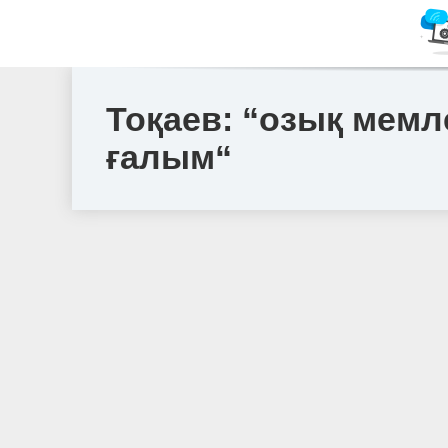
Тоқаев: “озық мемл
ғалым“