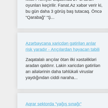
oyunları keçirilir. Fanat.Az xəbər verir ki,
bu gün daha 3 görüş baş tutacaq. Öncə
“Qarabağ” “Ş...
Azərbaycana xaricdən gətirilən arılar
risk yaradır - Arıçılardan həyacan təbili
Zaqatalalı arıçılar ötən ilki xəstəlikləri
aradan qaldırır. Lakin xaricdən gətirilən
arı ailələrinin daha təhlükəli viruslar
yaydığından ciddi naraha...
Aqrar sektorda "yağış sınağı"