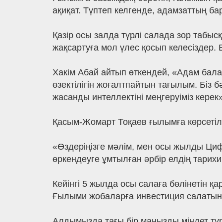
ақиқат. Түптеп келгенде, адамзаттың барл
Қазір осы залда түрлі салада зор табыс
жақсартуға мол үлес қосып келесіздер
Хакім Абай айтып өткендей, «Адам бала
өзектілігін жоғалтпайтын тағылым. Біз 
жасанды интеллектіні меңгеруіміз кере
Қасым-Жомарт Тоқаев ғылымға көрсетіл
«Өздеріңізге мәлім, мен осы жылды Ци
өркендеуге ұмтылған әрбір елдің тарихи
Кейінгі 5 жылда осы салаға бөлінетін қа
Ғылыми жобаларға инвестиция салатын би
Алдымызда тағы бір маңызды міндет тұ