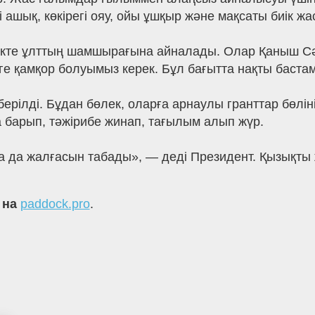
 ашық, көкірегі ояу, ойы ұшқыр және мақсаты биік ж
шекте ұлттың шамшырағына айналады. Олар Қаныш С
ге қамқор болуымыз керек. Бұл бағытта нақты баст
берілді. Бұдан бөлек, оларға арнаулы гранттар бөлі
 барып, тәжірибе жинап, тағылым алып жүр.
 да жалғасын табады», — деді Президент. Қызықты
 на
paddock.pro
.