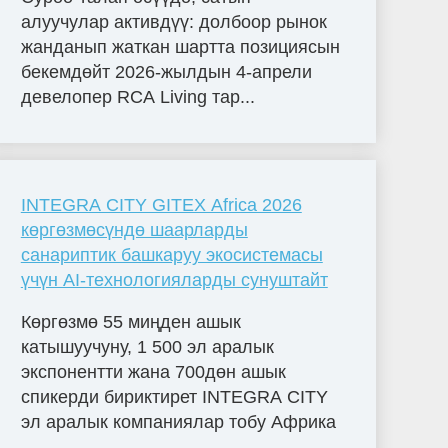
алуучулар активдүү: долбоор рынок
жанданып жаткан шартта позициясын
бекемдөйт 2026-жылдын 4-апрели
девелопер RCA Living тар...
INTEGRA CITY GITEX Africa 2026
көргөзмөсүндө шаарларды
санариптик башкаруу экосистемасы
үчүн AI-технологияларды сунуштайт
Көргөзмө 55 миңден ашык
катышуучуну, 1 500 эл аралык
экспонентти жана 700дөн ашык
спикерди бириктирет INTEGRA CITY
эл аралык компаниялар тобу Африка
...