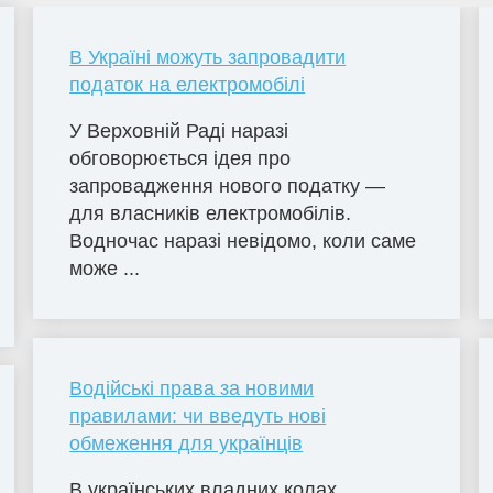
В Україні можуть запровадити
податок на електромобілі
У Верховній Раді наразі
обговорюється ідея про
запровадження нового податку —
для власників електромобілів.
Водночас наразі невідомо, коли саме
може ...
Водійські права за новими
правилами: чи введуть нові
обмеження для українців
В українських владних колах