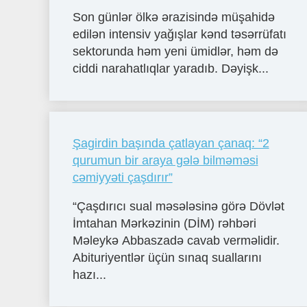
Son günlər ölkə ərazisində müşahidə
edilən intensiv yağışlar kənd təsərrüfatı
sektorunda həm yeni ümidlər, həm də
ciddi narahatlıqlar yaradıb. Dəyişk...
Şagirdin başında çatlayan çanaq: “2
qurumun bir araya gələ bilməməsi
cəmiyyəti çaşdırır”
“Çaşdırıcı sual məsələsinə görə Dövlət
İmtahan Mərkəzinin (DİM) rəhbəri
Məleykə Abbaszadə cavab verməlidir.
Abituriyentlər üçün sınaq suallarını
hazı...