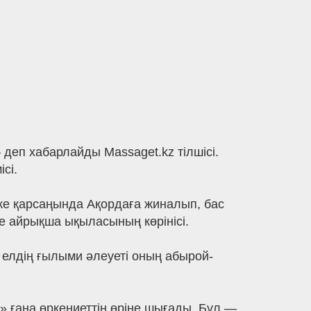
еп хабарлайды Massaget.kz тілшісі.
сі.
еке қарсаңында Ақордаға жиналып, бас
е айрықша ықыласының көрінісі.
р елдің ғылыми әлеуеті оның абырой-
» ғана өркениеттің өріне шығады. Бұл —