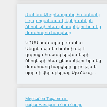
Ժաննա Անդրեասյանը հանդիպել
է դպրոցահասակ երեխաների
ծնողների հետ՝ քննարկելու նրանց
մտահոգող հարցերը
ԿԳՄՍ նախարար Ժաննա
Անդրեասյանը հանդիպել է
դպրոցահասակ երեխաների
ծնողների հետ՝ քննարկելու նրանց
մտահոգող հարցերը կրթության
ոլորտի վերաբերյալ: Այս ձևաչ...
Мирзиёев Тоқаевтың
реформаларына баға берді: