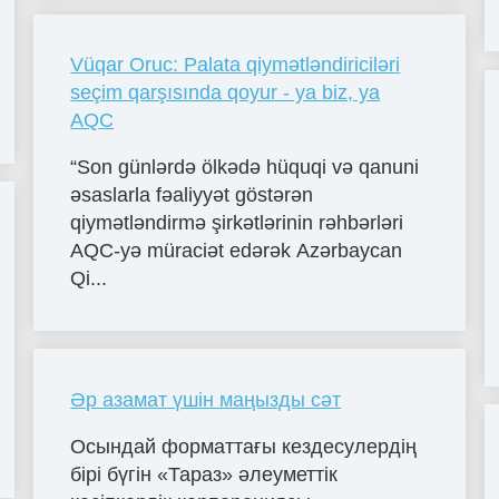
Vüqar Oruc: Palata qiymətləndiriciləri
seçim qarşısında qoyur - ya biz, ya
AQC
“Son günlərdə ölkədə hüquqi və qanuni
əsaslarla fəaliyyət göstərən
qiymətləndirmə şirkətlərinin rəhbərləri
AQC-yə müraciət edərək Azərbaycan
Qi...
Әр азамат үшін маңызды сәт
Осындай форматтағы кездесулердің
бірі бүгін «Тараз» әлеуметтік