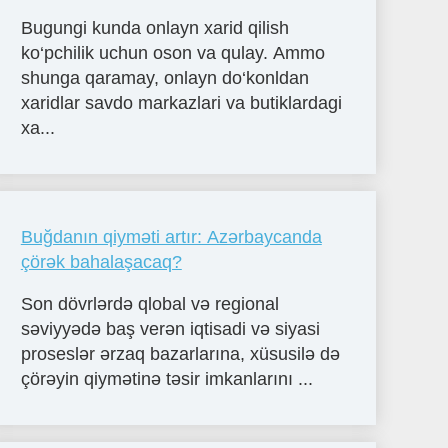
Bugungi kunda onlayn xarid qilish
ko‘pchilik uchun oson va qulay. Ammo
shunga qaramay, onlayn do‘konldan
xaridlar savdo markazlari va butiklardagi
xa...
Buğdanın qiyməti artır: Azərbaycanda
çörək bahalaşacaq?
Son dövrlərdə qlobal və regional
səviyyədə baş verən iqtisadi və siyasi
proseslər ərzaq bazarlarına, xüsusilə də
çörəyin qiymətinə təsir imkanlarını ...