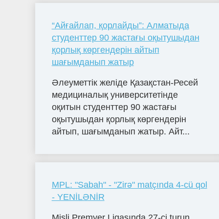
“Айғайлап, қорлайды”: Алматыда
студенттер 90 жастағы оқытушыдан
қорлық көргендерін айтып
шағымданып жатыр
Әлеуметтік желіде Қазақстан-Ресей
медициналық университетінде
оқитын студенттер 90 жастағы
оқытушыдан қорлық көргендерін
айтып, шағымданып жатыр. Айт...
MPL: "Sabah" - "Zirə" matçında 4-cü qol
- YENİLƏNİR
Misli Premyer Liqasında 27-ci turun