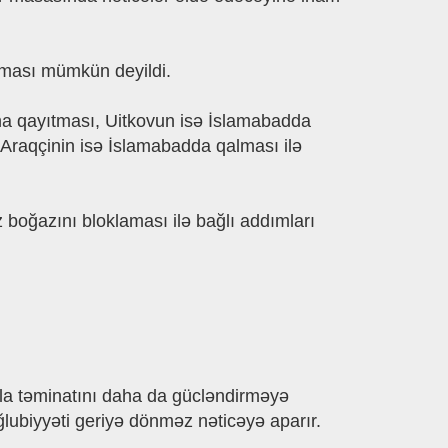
unması mümkün deyildi.
a qayıtması, Uitkovun isə İslamabadda
i Araqçinin isə İslamabadda qalması ilə
boğazını bloklaması ilə bağlı addımları
atla təminatını daha da gücləndirməyə
lubiyyəti geriyə dönməz nəticəyə aparır.