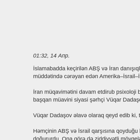
01:32, 14 Апр.
İslamabadda keçirilən ABŞ və İran danışıql
müddətində cərəyan edən Amerika–İsrail–İr
İran müqavimətini davam etdirub psixoloji b
başqan müavini siyasi şərhçi Vüqar Dadaş
Vüqar Dadaşov əlavə olaraq qeyd edib ki, təb
Həmçinin ABŞ və İsrail qarşısına qoyduğu
doğururdu. Ona görə də ziddiyyətli mövqel