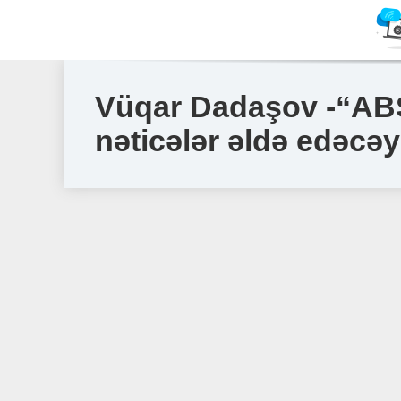
Vüqar Dadaşov -“ABŞ 
nəticələr əldə edəcə