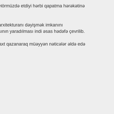
 Hörmüzdə etdiyi hərbi qapatma hərəkətinə
 arxitekturanı dəyişmək imkanını
nın yaradılması indi əsas hədəfə çevrilib.
vaxt qazanaraq müəyyən nəticələr əldə edə