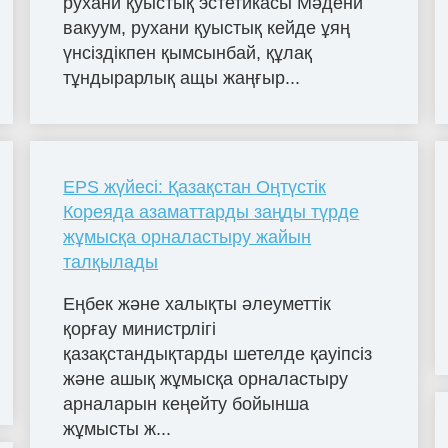
рухани қуыстық эстетикасы Мәдени
вакуум, рухани қуыстық кейде ұяң
үнсіздікпен қымсынбай, құлақ
тұндырарлық ащы жаңғыр...
EPS жүйесі: Қазақстан Оңтүстік
Кореяда азаматтарды заңды түрде
жұмысқа орналастыру жайын
талқылады
Еңбек және халықты әлеуметтік
қорғау министрлігі
қазақстандықтарды шетелде қауіпсіз
және ашық жұмысқа орналастыру
арналарын кеңейту бойынша
жұмысты ж...