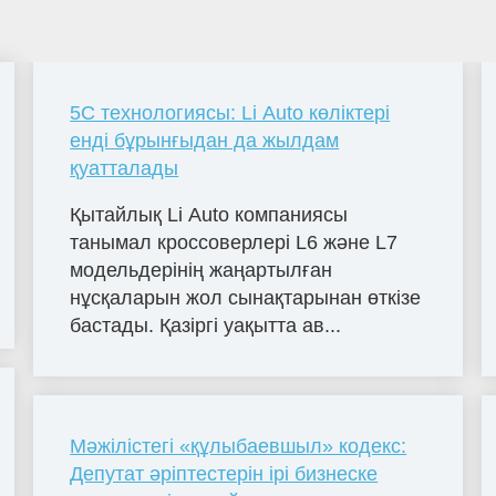
5С технологиясы: Li Auto көліктері
енді бұрынғыдан да жылдам
қуатталады
Қытайлық Li Auto компаниясы
танымал кроссоверлері L6 және L7
модельдерінің жаңартылған
нұсқаларын жол сынақтарынан өткізе
бастады. Қазіргі уақытта ав...
Мәжілістегі «құлыбаевшыл» кодекс:
Депутат әріптестерін ірі бизнеске