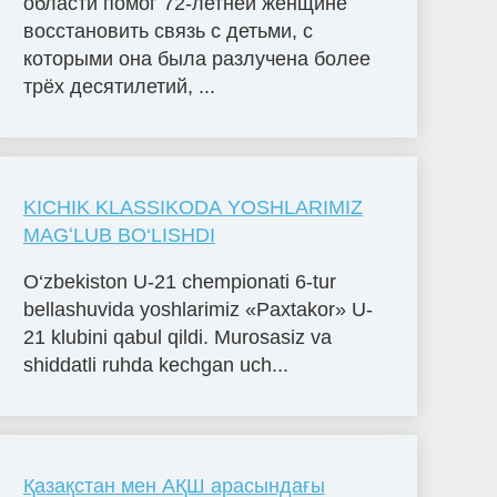
области помог 72-летней женщине
восстановить связь с детьми, с
которыми она была разлучена более
трёх десятилетий, ...
KICHIK KLASSIKODA YOSHLARIMIZ
MAGʻLUB BO‘LISHDI
O‘zbekiston U-21 chempionati 6-tur
bellashuvida yoshlarimiz «Paxtakor» U-
21 klubini qabul qildi. Murosasiz va
shiddatli ruhda kechgan uch...
Қазақстан мен АҚШ арасындағы