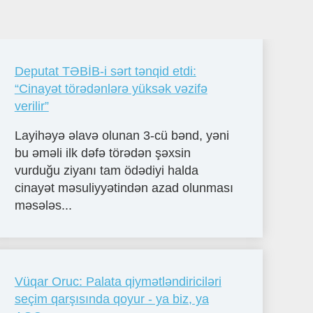
Deputat TƏBİB-i sərt tənqid etdi:
“Cinayət törədənlərə yüksək vəzifə
verilir”
Layihəyə əlavə olunan 3-cü bənd, yəni
bu əməli ilk dəfə törədən şəxsin
vurduğu ziyanı tam ödədiyi halda
cinayət məsuliyyətindən azad olunması
məsələs...
Vüqar Oruc: Palata qiymətləndiriciləri
seçim qarşısında qoyur - ya biz, ya