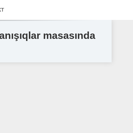
КТ
anışıqlar masasında