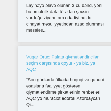
Layihəyə əlavə olunan 3-cü bənd, yəni
bu əməli ilk dəfə törədən şəxsin
vurduğu ziyanı tam ödədiyi halda
cinayət məsuliyyətindən azad olunması
məsələs...
Vüqar Oruc: Palata qiymətləndiriciləri
seçim qarşısında qoyur - ya biz, ya
AQC
“Son günlərdə ölkədə hüquqi və qanuni
əsaslarla fəaliyyət göstərən
qiymətləndirmə şirkətlərinin rəhbərləri
AQC-yə müraciət edərək Azərbaycan
Qi...