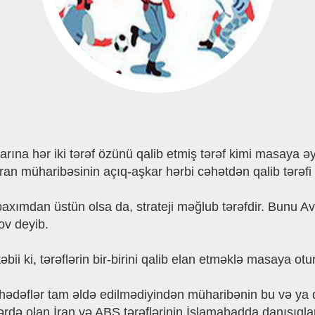
arına hər iki tərəf özünü qalib etmiş tərəf kimi masaya 
an müharibəsinin açıq-aşkar hərbi cəhətdən qalib tərəf
axımdan üstün olsa da, strateji məğlub tərəfdir. Bunu Av
ov deyib.
ii ki, tərəflərin bir-birini qalib elan etməklə masaya ot
 hədəflər tam əldə edilmədiyindən müharibənin bu və ya
ərdə olan İran və ABŞ tərəflərinin İslamabadda danışıql