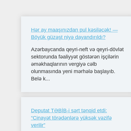
Hər ay maaşınızdan pul kəsiləcək! —
Böyük güzəşt niyə dayandırıldı?
Azərbaycanda qeyri-neft və qeyri-dövlət
sektorunda fəaliyyət göstərən işçilərin
əməkhaqlarının vergiyə cəlb
olunmasında yeni mərhələ başlayıb.
Belə k...
Deputat TƏBİB-i sərt tənqid etdi:
“Cinayət törədənlərə yüksək vəzifə
verilir”