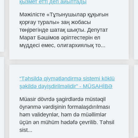
қызмет етті деп айыптады
Мәжілісте «Тұтынушылар құқығын
қорғау туралы» заң жобасы
төңірегінде шатақ шықты. Депутат
Марат Бәшімов әріптестерін ел
мүддесі емес, олигархиялық то...
“Təhsildə qiymətləndirmə sistemi köklü
şəkildə dəyişdirilməlidir” - MÜSAHİBƏ
Müasir dövrdə şagirdlərdə müstəqil
öyrənmə vərdişinin formalaşdırılması
həm valideynlər, həm də müəllimlər
üçün ən mühüm hədəfə çevrilib. Təhsil
sist...