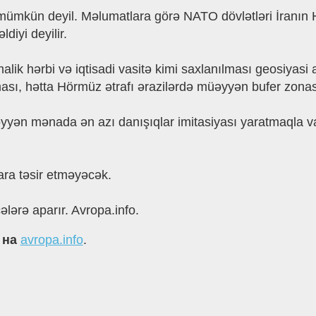
ı mümkün deyil. Məlumatlara görə NATO dövlətləri İranın
diyi deyilir.
alik hərbi və iqtisadi vasitə kimi saxlanılması geosiyasi
ması, hətta Hörmüz ətrafı ərazilərdə müəyyən bufer zonası
üəyyən mənada ən azı danışıqlar imitasiyası yaratmaqla 
ara təsir etməyəcək.
lərə aparır. Avropa.info.
 на
avropa.info
.