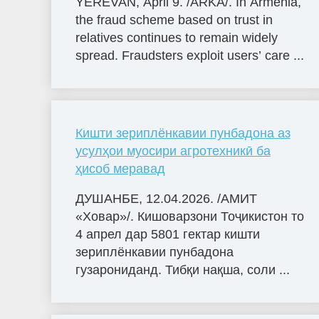
YEREVAN, April 9. /ARKA/. In Armenia,
the fraud scheme based on trust in
relatives continues to remain widely
spread. Fraudsters exploit users’ care ...
Кишти зериплёнкавии пунбадона аз
усулҳои муосири агротехникӣ ба
ҳисоб меравад
ДУШАНБЕ, 12.04.2026. /АМИТ
«Ховар»/. Кишоварзони Тоҷикистон то
4 апрел дар 5801 гектар кишти
зериплёнкавии пунбадона
гузарониданд. Тибқи нақша, соли ...