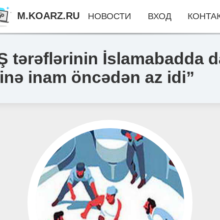
M.KOARZ.RU
НОВОСТИ
ВХОД
КОНТА
tərəflərinin İslamabadda d
yinə inam öncədən az idi”