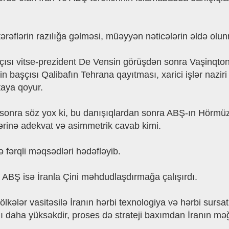
ərəflərin razılığa gəlməsi, müəyyən nəticələrin əldə ol
ısı vitse-prezident De Vensin görüşdən sonra Vaşinqton
n başçısı Qalibafın Tehrana qayıtması, xarici işlər nazir
taya qoyur.
sonra söz yox ki, bu danışıqlardan sonra ABŞ-ın Hörmüz 
lərinə adekvat və asimmetrik cavab kimi.
 fərqli məqsədləri hədəfləyib.
, ABŞ isə İranla Çini məhdudlaşdırmağa çalışırdı.
lkələr vasitəsilə İranın hərbi texnologiya və hərbi surs
 daha yüksəkdir, proses də strateji baxımdan İranın məğ