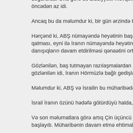
öncədən az idi.
Ancaq bu da məlumdur ki, bir gün ərzində t
Hərçənd ki, ABŞ nümayəndə heyətinin başç
qalması, eyni ilə İranın nümayəndə heyətini
danışıqların davam etdirilməsi qənaətini or
Gözlənilən, baş tutmayan razılaşmalardan 
gözlənilən idi, İranın Hörmüzlə bağlı gediş
Məlumdur ki, ABŞ və İsrailin bu müharibədə
İsrail İranın özünü hədəfə götürdüyü halda
Və son məlumatlara görə artıq Çin üçüncü ö
başlayıb. Müharibənin davam etmə ehtimalı