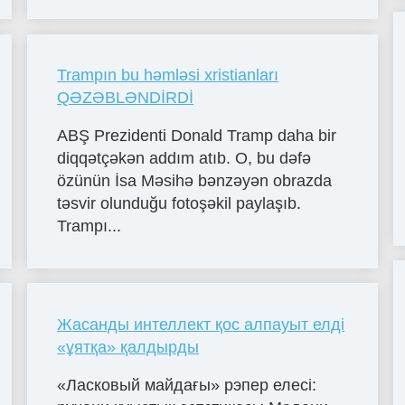
Trampın bu həmləsi xristianları
QƏZƏBLƏNDİRDİ
ABŞ Prezidenti Donald Tramp daha bir
diqqətçəkən addım atıb. O, bu dəfə
özünün İsa Məsihə bənzəyən obrazda
təsvir olunduğu fotoşəkil paylaşıb.
Trampı...
Жасанды интеллект қос алпауыт елді
«ұятқа» қалдырды
«Ласковый майдағы» рэпер елесі: