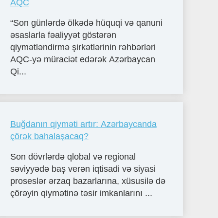
AQC
“Son günlərdə ölkədə hüquqi və qanuni
əsaslarla fəaliyyət göstərən
qiymətləndirmə şirkətlərinin rəhbərləri
AQC-yə müraciət edərək Azərbaycan
Qi...
Buğdanın qiyməti artır: Azərbaycanda
çörək bahalaşacaq?
Son dövrlərdə qlobal və regional
səviyyədə baş verən iqtisadi və siyasi
proseslər ərzaq bazarlarına, xüsusilə də
çörəyin qiymətinə təsir imkanlarını ...