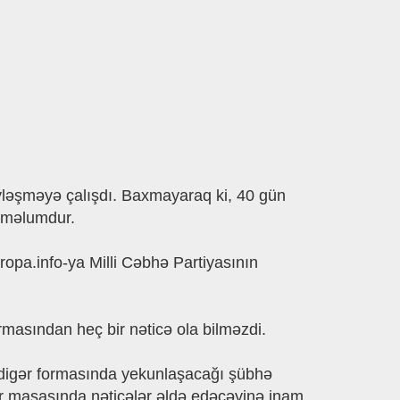
əyləşməyə çalışdı. Baxmayaraq ki, 40 gün
i məlumdur.
ropa.info-ya Milli Cəbhə Partiyasının
urmasından heç bir nəticə ola bilməzdi.
 digər formasında yekunlaşacağı şübhə
ar masasında nəticələr əldə edəcəyinə inam