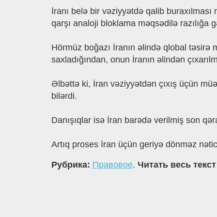
İranı belə bir vəziyyətdə qalib buraxılmas
qarşı analoji bloklama məqsədilə razılığa gəl
Hörmüz boğazı İranın əlində qlobal təsirə m
saxladığından, onun İranın əlindən çıxarıl
Əlbəttə ki, İran vəziyyətdən çıxış üçün m
bilərdi.
Danışıqlar isə İran barədə verilmiş son qər
Artıq proses İran üçün geriyə dönməz nəticə
Рубрика:
Правовое
.
Читать весь текст