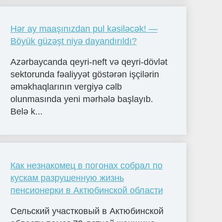
Hər ay maaşınızdan pul kəsiləcək! —
Böyük güzəşt niyə dayandırıldı?
Azərbaycanda qeyri-neft və qeyri-dövlət
sektorunda fəaliyyət göstərən işçilərin
əməkhaqlarının vergiyə cəlb
olunmasında yeni mərhələ başlayıb.
Belə k...
Как незнакомец в погонах собрал по
кускам разрушенную жизнь
пенсионерки в Актюбинской области
Сельский участковый в Актюбинской