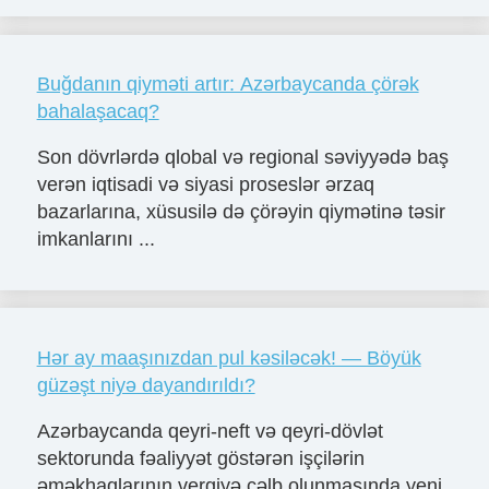
Buğdanın qiyməti artır: Azərbaycanda çörək
bahalaşacaq?
Son dövrlərdə qlobal və regional səviyyədə baş
verən iqtisadi və siyasi proseslər ərzaq
bazarlarına, xüsusilə də çörəyin qiymətinə təsir
imkanlarını ...
Hər ay maaşınızdan pul kəsiləcək! — Böyük
güzəşt niyə dayandırıldı?
Azərbaycanda qeyri-neft və qeyri-dövlət
sektorunda fəaliyyət göstərən işçilərin
əməkhaqlarının vergiyə cəlb olunmasında yeni