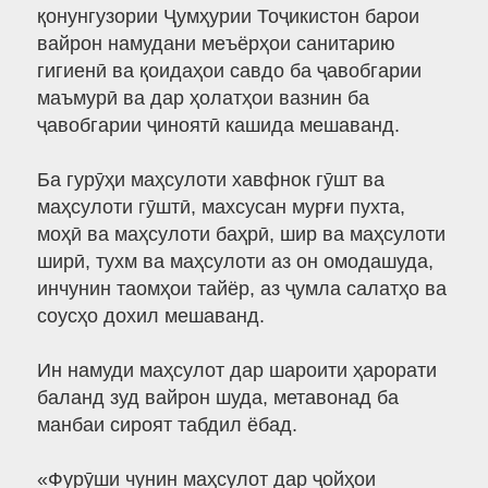
қонунгузории Ҷумҳурии Тоҷикистон барои
вайрон намудани меъёрҳои санитарию
гигиенӣ ва қоидаҳои савдо ба ҷавобгарии
маъмурӣ ва дар ҳолатҳои вазнин ба
ҷавобгарии ҷиноятӣ кашида мешаванд.
Ба гурӯҳи маҳсулоти хавфнок гӯшт ва
маҳсулоти гӯштӣ, махсусан мурғи пухта,
моҳӣ ва маҳсулоти баҳрӣ, шир ва маҳсулоти
ширӣ, тухм ва маҳсулоти аз он омодашуда,
инчунин таомҳои тайёр, аз ҷумла салатҳо ва
соусҳо дохил мешаванд.
Ин намуди маҳсулот дар шароити ҳарорати
баланд зуд вайрон шуда, метавонад ба
манбаи сироят табдил ёбад.
«Фурӯши чунин маҳсулот дар ҷойҳои