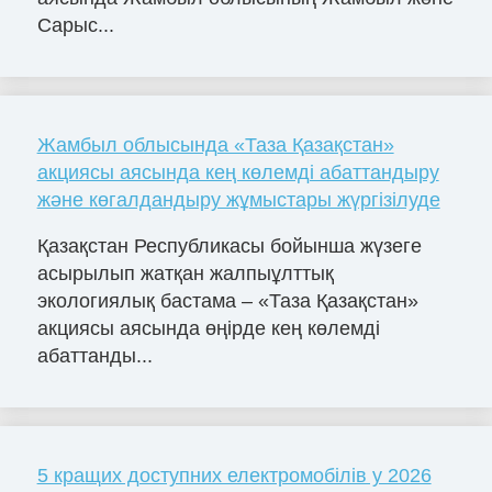
Сарыс...
Жамбыл облысында «Таза Қазақстан»
акциясы аясында кең көлемді абаттандыру
және көгалдандыру жұмыстары жүргізілуде
Қазақстан Республикасы бойынша жүзеге
асырылып жатқан жалпыұлттық
экологиялық бастама – «Таза Қазақстан»
акциясы аясында өңірде кең көлемді
абаттанды...
5 кращих доступних електромобілів у 2026