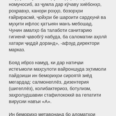
номуносиб, аз ҷумла дар кӯчаву хиёбонҳо,
роҳравҳо, канори роҳҳо, бозорҳои
ғайрирасмӣ, ҷойҳои бе шароити сардкунӣ ва
муҳити ифлос қатъиян манъ мебошад.
Чунин амалҳо ба талаботи санитарию
гигиенӣ ҷавобгӯ набуда, ба саломатии аҳолӣ
хатари ҷиддӣ доранд», -афзуд директори
марказ.
Бояд иброз намуд, ки дар натиҷаи
истеъмоли маҳсулоти вайроншуда эҳтимоли
пайдоиши ин бемориҳои сироятӣ зиёд
мегардад: салмонеллёз, дизентерия
(шигеллёз), колибактериоз, ботулизм,
заҳролудшавии стафилококкӣ ва гепатити
вирусии навъи «А».
Ин бемориҳо метавонанд бо аломатҳои