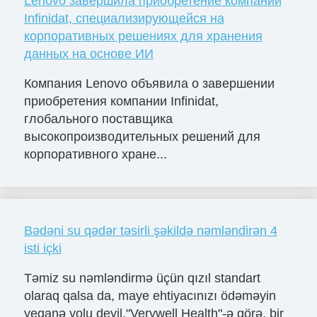
Lenovo завершила приобретение компании
Infinidat, специализирующейся на
корпоративных решениях для хранения
данных на основе ИИ
Компания Lenovo объявила о завершении
приобретения компании Infinidat,
глобального поставщика
высокопроизводительных решений для
корпоративного хране...
Bədəni su qədər təsirli şəkildə nəmləndirən 4
isti içki
Təmiz su nəmləndirmə üçün qızıl standart
olaraq qalsa da, maye ehtiyacınızı ödəməyin
yeganə yolu deyil."Verywell Health"-ə görə, bir