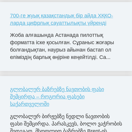
700-ге жуық қазақстандық бір айда ХҚКО-
ларда цифрлық сауаттылықты үйренді
Жоба алғашында Астанада пилоттық
форматта іске қосылған. Сұраныс жоғары
болғандықтан, наурыз айынан бастап ол
еліміздің барлық өңіріне кеңейтілді. Са...
გლობალურ ბაზრებზე ნავთობის ფასი
შემცირდა – როგორია ფასები
საქართველოში
გლობალურ ბირჟებზე ნედლი ნავთობის
ფასი შემცირდა. პარასკევს, ბოლო ვაჭრობის
შედეგად, მსოფლიო ბაზრებზე Brent-ის