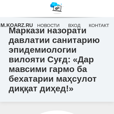
M.KOARZ.RU
НОВОСТИ
ВХОД
КОНТАКТ
Маркази назорати
давлатии санитарию
эпидемиологии
вилояти Суғд: «Дар
мавсими гармо ба
бехатарии маҳсулот
диққат диҳед!»