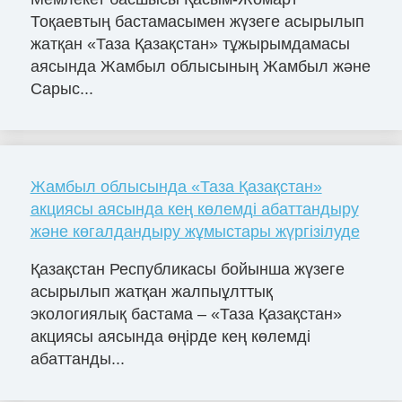
Тоқаевтың бастамасымен жүзеге асырылып
жатқан «Таза Қазақстан» тұжырымдамасы
аясында Жамбыл облысының Жамбыл және
Сарыс...
Жамбыл облысында «Таза Қазақстан»
акциясы аясында кең көлемді абаттандыру
және көгалдандыру жұмыстары жүргізілуде
Қазақстан Республикасы бойынша жүзеге
асырылып жатқан жалпыұлттық
экологиялық бастама – «Таза Қазақстан»
акциясы аясында өңірде кең көлемді
абаттанды...