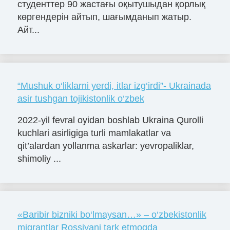
студенттер 90 жастағы оқытушыдан қорлық
көргендерін айтып, шағымданып жатыр.
Айт...
“Mushuk o‘liklarni yerdi, itlar izg‘irdi”- Ukrainada
asir tushgan tojikistonlik o‘zbek
2022-yil fevral oyidan boshlab Ukraina Qurolli
kuchlari asirligiga turli mamlakatlar va
qit’alardan yollanma askarlar: yevropaliklar,
shimoliy ...
«Baribir bizniki bo‘lmaysan…» – o‘zbekistonlik
migrantlar Rossiyani tark etmoqda