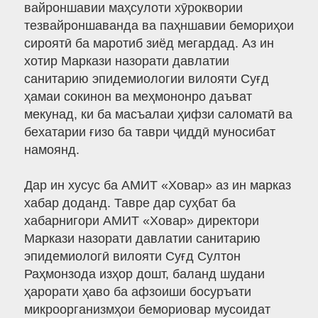
вайроншавии маҳсулоти хӯроквории
тезвайроншаванда ва паҳншавии бемориҳои
сироятӣ ба маротиб зиёд мегардад. Аз ин
хотир Маркази назорати давлатии
санитарию эпидемиологии вилояти Суғд
ҳамаи сокинон ва меҳмононро даъват
мекунад, ки ба масъалаи ҳифзи саломатӣ ва
бехатарии ғизо ба таври ҷиддӣ муносибат
намоянд.
Дар ин хусус ба АМИТ «Ховар» аз ин марказ
хабар доданд. Тавре дар суҳбат ба
хабарнигори АМИТ «Ховар» директори
Маркази назорати давлатии санитарию
эпидемиологӣ вилояти Суғд Султон
Раҳмонзода изҳор дошт, баланд шудани
ҳарорати ҳаво ба афзоиши босуръати
микроорганизмҳои бемориовар мусоидат