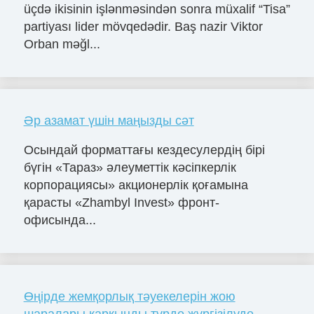
üçdə ikisinin işlənməsindən sonra müxalif “Tisa”
partiyası lider mövqedədir. Baş nazir Viktor
Orban məğl...
Әр азамат үшін маңызды сәт
Осындай форматтағы кездесулердің бірі
бүгін «Тараз» әлеуметтік кәсіпкерлік
корпорациясы» акционерлік қоғамына
қарасты «Zhambyl Invest» фронт-
офисында...
Өңірде жемқорлық тәуекелерін жою