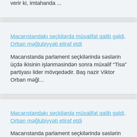
verir ki, imtahanda ...
Macarıstandakı seçkilərdə müxalifət qalib gəldi,
Orban məğlubiyyəti etiraf etdi
Macarıstanda parlament seçkilərində səslərin
üçdə ikisinin işlənməsindən sonra müxalif “Tisa”
partiyası lider mövqedədir. Baş nazir Viktor
Orban məğl...
Macarıstandakı seçkilərdə müxalifət qalib gəldi,
Orban məğlubiyyəti etiraf etdi
Macarıstanda parlament seçkilərində səslərin