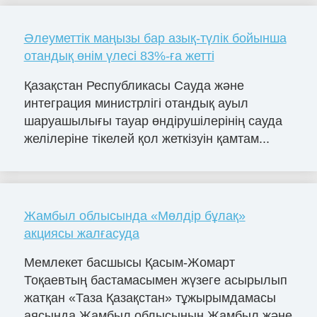
Әлеуметтік маңызы бар азық-түлік бойынша
отандық өнім үлесі 83%-ға жетті
Қазақстан Республикасы Сауда және
интеграция министрлігі отандық ауыл
шаруашылығы тауар өндірушілерінің сауда
желілеріне тікелей қол жеткізуін қамтам...
Жамбыл облысында «Мөлдір бұлақ»
акциясы жалғасуда
Мемлекет басшысы Қасым-Жомарт
Тоқаевтың бастамасымен жүзеге асырылып
жатқан «Таза Қазақстан» тұжырымдамасы
аясында Жамбыл облысының Жамбыл және