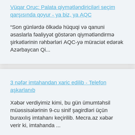
Vüqar Oruc: Palata qiymətləndiriciləri seçim
qarşısında qoyur - ya biz, ya AQC
“Son günlərdə ölkədə hüquqi və qanuni
əsaslarla fəaliyyət göstərən qiymətləndirmə
şirkətlərinin rəhbərləri AQC-yə müraciət edərək
Azərbaycan Qi...
3 nəfər imtahandan xaric edilib - Telefon
aşkarlanıb
Xəbər verdiyimiz kimi, bu gün ümumtəhsil
müəssisələrinin 9-cu sinif şagirdləri üçün
buraxılış imtahanı keçirilib. Mecra.az xəbər
verir ki, imtahanda ...