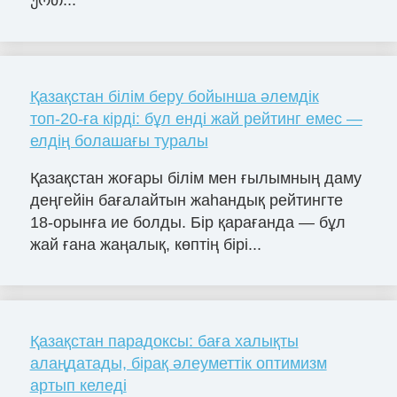
ურთ...
Қазақстан білім беру бойынша әлемдік
топ-20-ға кірді: бұл енді жай рейтинг емес —
елдің болашағы туралы
Қазақстан жоғары білім мен ғылымның даму
деңгейін бағалайтын жаһандық рейтингте
18-орынға ие болды. Бір қарағанда — бұл
жай ғана жаңалық, көптің бірі...
Қазақстан парадоксы: баға халықты
алаңдатады, бірақ әлеуметтік оптимизм
артып келеді