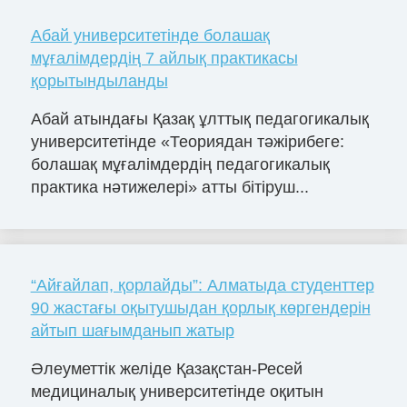
Абай университетінде болашақ
мұғалімдердің 7 айлық практикасы
қорытындыланды
Абай атындағы Қазақ ұлттық педагогикалық
университетінде «Теориядан тәжірибеге:
болашақ мұғалімдердің педагогикалық
практика нәтижелері» атты бітіруш...
“Айғайлап, қорлайды”: Алматыда студенттер
90 жастағы оқытушыдан қорлық көргендерін
айтып шағымданып жатыр
Әлеуметтік желіде Қазақстан-Ресей
медициналық университетінде оқитын