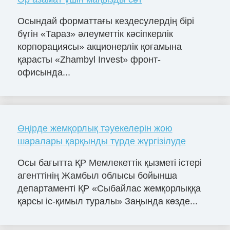
Осындай форматтағы кездесулердің бірі
бүгін «Тараз» әлеуметтік кәсіпкерлік
корпорациясы» акционерлік қоғамына
қарасты «Zhambyl Invest» фронт-
офисында...
Өңірде жемқорлық тәуекелерін жою
шаралары қарқынды түрде жүргізілуде
Осы бағытта ҚР Мемлекеттік қызметі істері
агенттінің Жамбыл облысы бойынша
департаменті ҚР «Сыбайлас жемқорлыққа
қарсы іс-қимыл туралы» Заңында көзде...