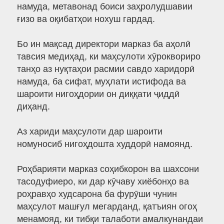
намуда, метавонад боиси заҳролудшавии
ғизо ва оқибатҳои нохуш гардад.
Бо ин мақсад директори марказ ба аҳолӣ
тавсия медиҳад, ки маҳсулоти хӯроквориро
танҳо аз нуқтаҳои расмии савдо харидорӣ
намуда, ба сифат, муҳлати истифода ва
шароити нигоҳдории он диққати ҷиддӣ
диҳанд.
Аз хариди маҳсулоти дар шароити
номуносиб нигоҳдошта худдорӣ намоянд.
Роҳбарияти марказ соҳибкорон ва шахсони
тасодуфиеро, ки дар кӯчаву хиёбонҳо ва
роҳравҳо худсарона ба фурӯши чунин
маҳсулот машғул мегарданд, қатъиян огоҳ
менамояд, ки тибқи талаботи амалкунандаи