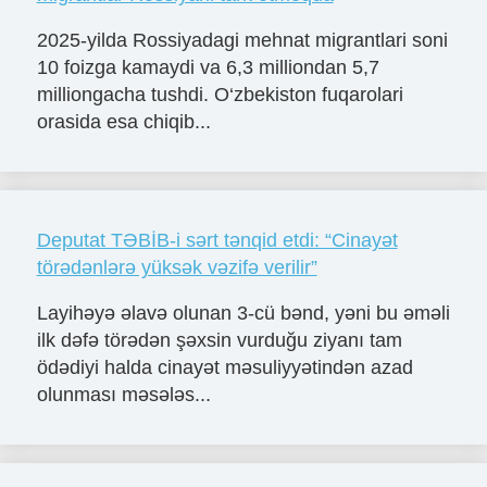
2025-yilda Rossiyadagi mehnat migrantlari soni
10 foizga kamaydi va 6,3 milliondan 5,7
milliongacha tushdi. O‘zbekiston fuqarolari
orasida esa chiqib...
Deputat TƏBİB-i sərt tənqid etdi: “Cinayət
törədənlərə yüksək vəzifə verilir”
Layihəyə əlavə olunan 3-cü bənd, yəni bu əməli
ilk dəfə törədən şəxsin vurduğu ziyanı tam
ödədiyi halda cinayət məsuliyyətindən azad
olunması məsələs...