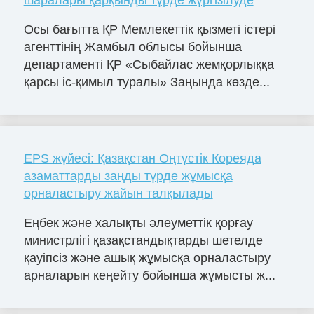
шаралары қарқынды түрде жүргізілуде
Осы бағытта ҚР Мемлекеттік қызметі істері
агенттінің Жамбыл облысы бойынша
департаменті ҚР «Сыбайлас жемқорлыққа
қарсы іс-қимыл туралы» Заңында көзде...
EPS жүйесі: Қазақстан Оңтүстік Кореяда
азаматтарды заңды түрде жұмысқа
орналастыру жайын талқылады
Еңбек және халықты әлеуметтік қорғау
министрлігі қазақстандықтарды шетелде
қауіпсіз және ашық жұмысқа орналастыру
арналарын кеңейту бойынша жұмысты ж...