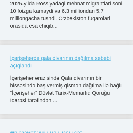
2025-yilda Rossiyadagi mehnat migrantlari soni
10 foizga kamaydi va 6,3 milliondan 5,7
milliongacha tushdi. O‘zbekiston fuqarolari
orasida esa chiqib...
İçərişəhərdə qala divarının dağılma səbəbi
açıqlandı
İçərişəhər ərazisində Qala divarının bir
hissəsində baş vermiş qismən dağılma ilə bağlı
“İçərişəhər” Dövlət Tarix-Memarlıq Qoruğu
İdarəsi tərəfindən ...
Әр азамат үшін маңызды сәт