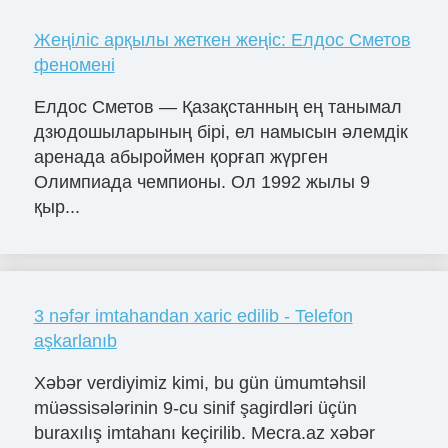
Жеңіліс арқылы жеткен жеңіс: Елдос Сметов
феномені
Елдос Сметов — Қазақстанның ең танымал
дзюдошыларының бірі, ел намысын әлемдік
аренада абыроймен қорғап жүрген
Олимпиада чемпионы. Ол 1992 жылы 9
қыр...
3 nəfər imtahandan xaric edilib - Telefon
aşkarlanıb
Xəbər verdiyimiz kimi, bu gün ümumtəhsil
müəssisələrinin 9-cu sinif şagirdləri üçün
buraxılış imtahanı keçirilib. Mecra.az xəbər