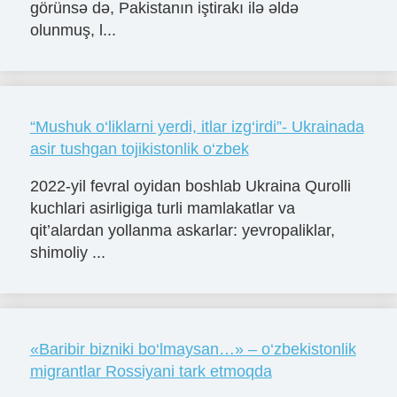
görünsə də, Pakistanın iştirakı ilə əldə
olunmuş, l...
“Mushuk o‘liklarni yerdi, itlar izg‘irdi”- Ukrainada
asir tushgan tojikistonlik o‘zbek
2022-yil fevral oyidan boshlab Ukraina Qurolli
kuchlari asirligiga turli mamlakatlar va
qit’alardan yollanma askarlar: yevropaliklar,
shimoliy ...
«Baribir bizniki bo‘lmaysan…» – o‘zbekistonlik
migrantlar Rossiyani tark etmoqda