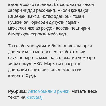
вазнин зоҳир гардида, ба саломатии инсон
зарари ҷиддӣ расонанд. Риояи қоидаҳои
гигиенаи шахсӣ, истифодаи оби тозаи
нӯшокӣ ва коркарди дурусти гармии
маҳсулот яке аз роҳҳои асосии пешгирии
бемориҳои сироятӣ мебошад.
Танҳо бо масъулияти баланд ва ҳамкории
дастҷамъона метавон сатҳи бехатарии
озуқавориро таъмин ва саломатии ҷомеаро
ҳифз намуд. АКС: Маркази назорати
давлатии санитарию эпидемиологии
вилояти Суғд.
Рубрика:
Автомобили и рынки
.
Читать весь
текст на
khovar.tj
.