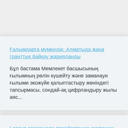
Ғалымдарға мүмкіндік: Алматыда жаңа
гранттық байқау жарияланды
Бұл бастама Мемлекет басшысының
ғылымның рөлін күшейту және заманауи
ғылыми экожүйе қалыптастыру жөніндегі
тапсырмасы, сондай-ақ цифрландыру жылы
аяс...