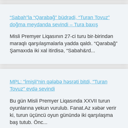
“Sabah”la “Qarabağ” büdrədi, “Turan Tovuz”
doğma meydanda sevindi – Tura baxış
Misli Premyer Liqasının 27-ci turu bir-birindən
maraqlı qarşılaşmalarla yadda qaldı. “Qarabağ”
Şamaxıda iki xal itirdisə, “Sabah&rd...
MPL: "İmişli"nin qələbə həsrəti bitdi, "Turan
Tovuz" evdə sevindi
Bu gün Misli Premyer Liqasında XXVII turun
oyunlarına yekun vurulub. Fanat.Az xəbər verir
ki, turun üçüncü oyun günündə iki qarşılaşma
baş tutub. Önc...