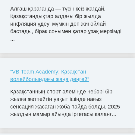
Алғаш қарағанда — түсініксіз жағдай.
Қазақстандықтар алдағы бір жылда
инфляция үдеуі мүмкін деп жиі ойлай
бастады, бірақ сонымен қатар ұзақ мерзімді
...
“VB Team Academy: Қазақстан
волейболындағы жаңа деңгей”
Қазақстанның спорт әлемінде небәрі бір
жылға жетпейтін уақыт ішінде нағыз
сенсация жасаған жоба пайда болды. 2025
жылдың мамыр айында іргетасы қаланғ...