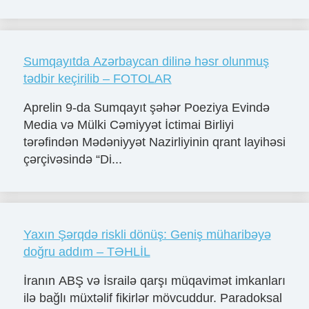
Sumqayıtda Azərbaycan dilinə həsr olunmuş
tədbir keçirilib – FOTOLAR
Aprelin 9-da Sumqayıt şəhər Poeziya Evində
Media və Mülki Cəmiyyət İctimai Birliyi
tərəfindən Mədəniyyət Nazirliyinin qrant layihəsi
çərçivəsində “Di...
Yaxın Şərqdə riskli dönüş: Geniş müharibəyə
doğru addım – TƏHLİL
İranın ABŞ və İsrailə qarşı müqavimət imkanları
ilə bağlı müxtəlif fikirlər mövcuddur. Paradoksal