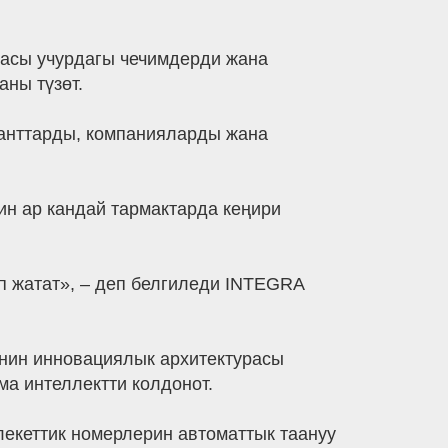
расы учурдагы чечимдерди жана
ны түзөт.
ланттарды, компанияларды жана
н ар кандай тармактарда кеңири
үп жатат», – деп белгиледи INTEGRA
инин инновациялык архитектурасы
а интеллектти колдонот.
екеттик номерлерин автоматтык таануу