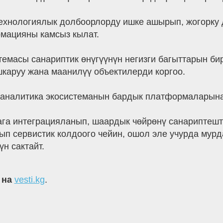
 технологиялык долбоорлорду ишке ашырып, жогорку
рмацияны камсыз кылат.
емасы санариптик өнүгүүнүн негизги багыттарын бир
шкаруу жана маанилүү объектилерди коргоо.
 аналитика экосистеманын бардык платформаларына
ага интеграцияланып, шаардык чөйрөнү санариптешт
ып сервистик колдоого чейин, ошол эле учурда мурд
н сактайт.
 на
vesti.kg
.