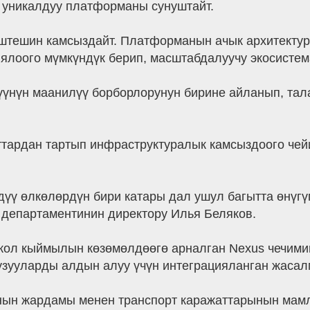
 уникалдуу платформаны сунуштайт.
иштешин камсыздайт. Платформанын ачык архитекту
ялоого мүмкүндүк берип, масштабдалуучу экосистема
үүнүн маанилүү борборлорунун бирине айланып, та
тардан тартып инфраструктуралык камсыздоого чейи
дүү өлкөлөрдүн бири катары дал ушул багытта өнүг
 департаментинин директору Илья Беляков.
 жол кыймылын көзөмөлдөөгө арналган Nexus чечим
ууларды алдын алуу үчүн интеграцияланган жасалм
нын жардамы менен транспорт каражаттарынын мамл