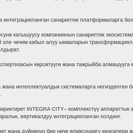
а интеграцияланган санариптик платформаларга бол
өсүнө катышуусу компаниянын санариптик экосистем
 эле чечим кабыл алуу ыкмаларын трансформацияла
ылдырат.
кспертизасын көрсөтүүгө жана тажрыйба алмашууга 
 жана интеллектуалдык системаларга негизделген 
.
бириктирет INTEGRA CITY– комплекстүү аппараттык
 аралык, вертикалдуу интеграцияланган холдинг.
ет жана дүйнөнүн бир нече өлкөсүндөгү кеңселери а