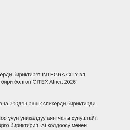
керди бириктирет INTEGRA CITY эл
ири болгон GITEX Africa 2026
жана 700дөн ашык спикерди бириктирди.
о үчүн уникалдуу аянтчаны сунуштайт.
го бириктирип, AI колдоосу менен