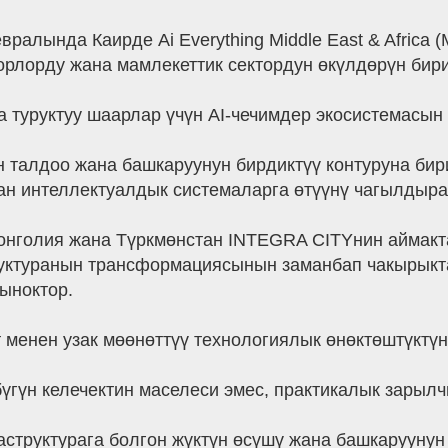
алында Каирде Ai Everything Middle East & Africa 
рлорду жана мамлекеттик сектордун өкүлдөрүн бири
 туруктуу шаарлар үчүн AI-чечимдер экосистемасын
н талдоо жана башкаруунун бирдиктүү контуруна бир
н интеллектуалдык системаларга өтүүнү чагылдыра
Монголия жана Түркмөнстан INTEGRA CITYнин аймакт
уктуранын трансформациясынын заманбап чакырыкта
рыноктор.
енен узак мөөнөттүү технологиялык өнөктөштүктүн н
бүгүн келечектин маселеси эмес, практикалык зарыл
структурага болгон жүктүн өсүшү жана башкаруунун