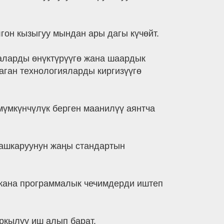
гон кызыгуу мындан ары дагы күчөйт.
аларды өнүктүрүүгө жана шаардык
ган технологияларды киргизүүгө
мүмкүнчүлүк берген маанилүү аянтча
башкаруунун жаңы стандартын
 жана программалык чечимдерди иштеп
ркылуу иш алып барат.