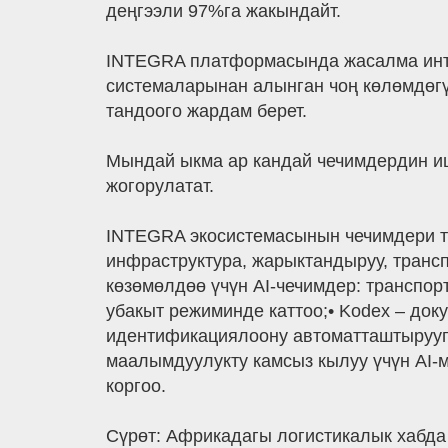
деңгээли 97%га жакындайт.
INTEGRA платформасында жасалма инте
системаларынан алынган чоң көлөмдөгү
тандоого жардам берет.
Мындай ыкма ар кандай чечимдердин и
жогорулатат.
INTEGRA экосистемасынын чечимдери тө
инфраструктура, жарыктандыруу, транс
көзөмөлдөө үчүн AI-чечимдер: транспо
убакыт режиминде каттоо;• Kodex – до
идентификациялоону автоматташтырууга
маалымдуулукту камсыз кылуу үчүн AI-
коргоо.
Сүрөт: Африкадагы логистикалык хабда