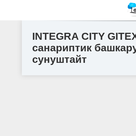
INTEGRA CITY GITEX
санариптик башкар
сунуштайт