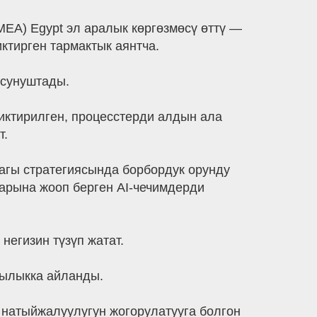
(MEA) Egypt эл аралык көргөзмөсү өттү —
ктирген тармактык аянтча.
 сунуштады.
иктирилген, процесстерди алдын ала
т.
агы стратегиясында борбордук орунду
рына жооп берген AI-чечимдерди
егизин түзүп жатат.
чылыкка айланды.
 натыйжалуулугун жогорулатууга болгон