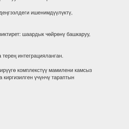
 деңгээлдеги ишенимдүүлүктү,
иктирет: шаардык чөйрөнү башкаруу,
 терең интеграцияланган.
ирүүгө комплекстүү мамилени камсыз
а киргизилген үчүнчү тараптын