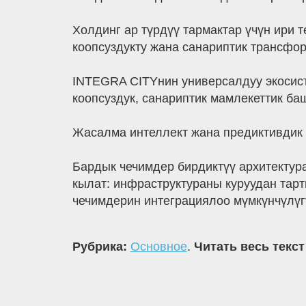
Холдинг ар түрдүү тармактар үчүн ири
коопсуздукту жана санариптик трансфо
INTEGRA CITYнин универсалдуу экосист
коопсуздук, санариптик мамлекеттик ба
Жасалма интеллект жана предиктивдик
Бардык чечимдер бирдиктүү архитектур
кылат: инфраструктураны куруудан тарт
чечимдерин интеграциялоо мүмкүнчүлүгү
Рубрика:
Основное
.
Читать весь текст