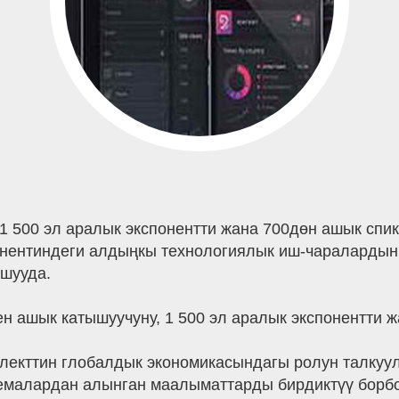
 1 500 эл аралык экспонентти жана 700дөн ашык спи
нентиндеги алдыңкы технологиялык иш-чаралардын б
шууда.
н ашык катышуучуну, 1 500 эл аралык экспонентти 
екттин глобалдык экономикасындагы ролун талкууло
малардан алынган маалыматтарды бирдиктүү борбор