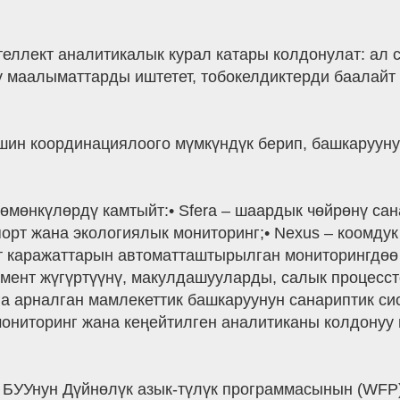
ллект аналитикалык курал катары колдонулат: ал 
 маалыматтарды иштетет, тобокелдиктерди баалайт
шин координациялоого мүмкүндүк берип, башкаруун
мөнкүлөрдү камтыйт:• Sfera – шаардык чөйрөнү сан
порт жана экологиялык мониторинг;• Nexus – коомду
рт каражаттарын автоматташтырылган мониторингдө
кумент жүгүртүүнү, макулдашууларды, салык процес
 арналган мамлекеттик башкаруунун санариптик си
мониторинг жана кеңейтилген аналитиканы колдонуу
 БУУнун Дүйнөлүк азык-түлүк программасынын (WFP) 