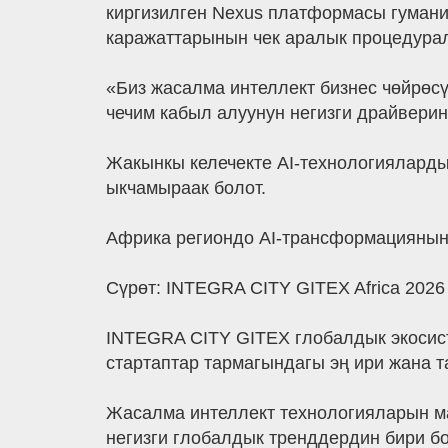
киргизилген Nexus платформасы гумани
каражаттарынын чек аралык процедурал
«Биз жасалма интеллект бизнес чөйрөс
чечим кабыл алуунун негизги драйверин
Жакынкы келечекте AI-технологияларды
ыкчамыраак болот.
Африка региондо AI-трансформациянын 
Сүрөт: INTEGRA CITY GITEX Africa 2026
INTEGRA CITY GITEX глобалдык экосис
стартаптар тармагындагы эң ири жана 
Жасалма интеллект технологияларын ма
негизги глобалдык тренддердин бири б