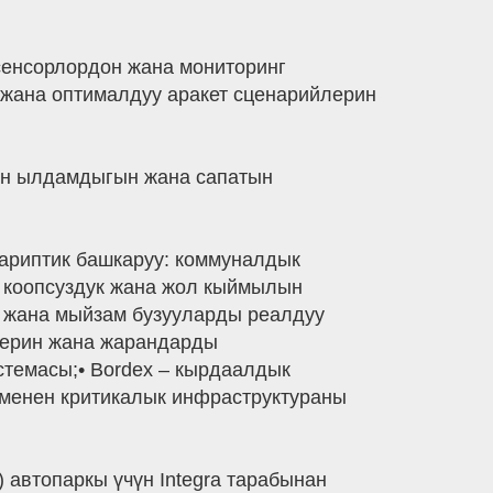
сенсорлордон жана мониторинг
 жана оптималдуу аракет сценарийлерин
ун ылдамдыгын жана сапатын
ариптик башкаруу: коммуналдык
к коопсуздук жана жол кыймылын
ө жана мыйзам бузууларды реалдуу
стерин жана жарандарды
стемасы;• Bordex – кырдаалдык
 менен критикалык инфраструктураны
автопаркы үчүн Integra тарабынан