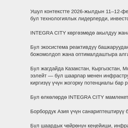
Ушул контекстте 2026-жылдын 11–12-февр
бул технологиялык лидерлерди, инвесто
INTEGRA CITY көргөзмөдө акылдуу жана
Бул экосистема реактивдүү башкарууда
божомолдоп жана оптималдаштыра алга
Бул жагдайда Казакстан, Кыргызстан, 
ээлейт — бул шаарлар менен инфрастр
киргизүү үчүн жогорку потенциалы бар 
Бул өлкөлөрдө INTEGRA CITY мамлекет м
Борбордук Азия үчүн санариптештирүү 
Бул шаардык чөйрөнүн кеңейиши, инфра