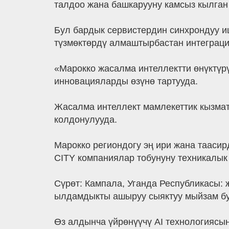
талдоо жана башкарууну камсыз кылган
Бул бардык сервистердин синхрондуу 
түзмөктөрдү алмаштырбастан интеграци
«Марокко жасалма интеллектти өнүктүр
инновацияларды өзүнө тартууда.
Жасалма интеллект мамлекеттик кызмат
колдонулууда.
Марокко региондогу эң ири жана таасир
CITY компаниялар тобунуну техникалык
Сүрөт: Кампала, Уганда Республикасы:
ылдамдыкты ашыруу сыяктуу мыйзам буз
Өз алдынча үйрөнүүчү AI технологиясы