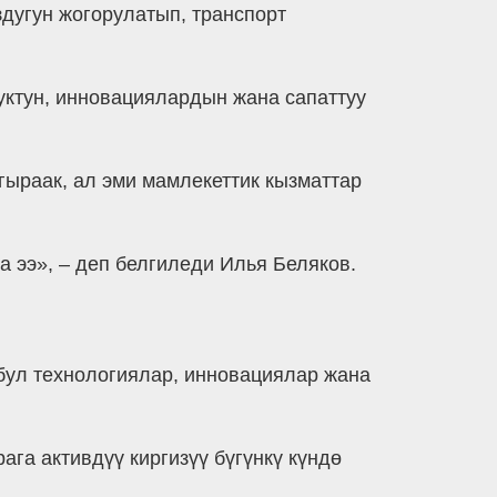
дугун жогорулатып, транспорт
уктун, инновациялардын жана сапаттуу
гыраак, ал эми мамлекеттик кызматтар
 ээ», – деп белгиледи Илья Беляков.
бул технологиялар, инновациялар жана
га активдүү киргизүү бүгүнкү күндө