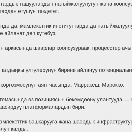
тардык ташуулардын натыйжалуулугун жана коопсуз
ардан өтүшүн тездетет.
үндө да, мамлекеттик институттарда да натыйжалуул
е айланат деп күтөбүз.
н аркасында шаарлар коопсузураак, процесстер ачы
алдыңкы үлгүлөрүнүн бирине айлануу потенциалына
 көргөзмөсүнүн аянтчасында, Марракеш, Марокко.
темасында өз позициясын бекемдөөнү улантууда — 
таасирдүү платформалардын бири.
млекеттик башкарууга жана шаардык инфраструктура
олуп калды.