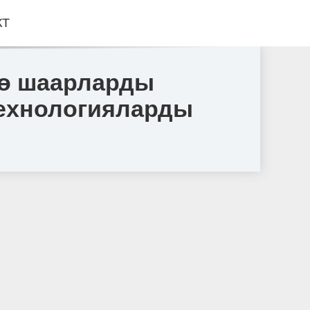
КТ
дө шаарларды
технологияларды