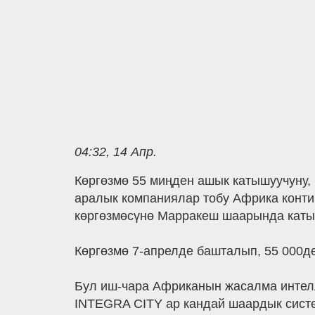
04:32, 14 Апр.
Көргөзмө 55 миңден ашык катышуучуну,
аралык компаниялар тобу Африка конти
көргөзмөсүнө Марракеш шаарында каты
Көргөзмө 7-апрелде башталып, 55 000де
Бул иш-чара Африканын жасалма интелл
INTEGRA CITY ар кандай шаардык систе