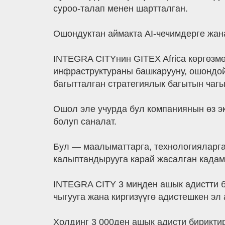
суроо-талап менен шартталган.
Ошондуктан аймакта AI-чечимдерге жан
INTEGRA CITYнин GITEX Africa көргөзм
инфраструктураны башкарууну, ошондой
багытталган стратегиялык багытын чаг
Ошол эле учурда бул компаниянын өз э
болуп саналат.
Бул — маалыматтарга, технологияларга
калыптандырууга карай жасалган кадам
INTEGRA CITY 3 миңден ашык адистти 
чыгууга жана киргизүүгө адистешкен эл
Холдинг 3 000ден ашык адисти бириктир