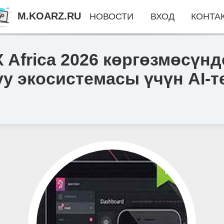
M.KOARZ.RU
НОВОСТИ
ВХОД
КОНТА
 Africa 2026 көргөзмөсүн
уу экосистемасы үчүн AI-