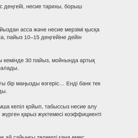
с деңгейі, несие тарихы, борыш
айыздан асса және несие мерзімі қысқа
са, пайыз 10–15 деңгейіне дейін
ы кемінде 30 пайыз, мойнында артық
 алады.
ағы бір маңызды өзгеріс… Енді банк тек
ды.
ша кепіл қойып, табыссыз несие алу
п жүрген қарыз жүктемесі коэффициенті
нк ай сайынғы төлемді ғана емес,