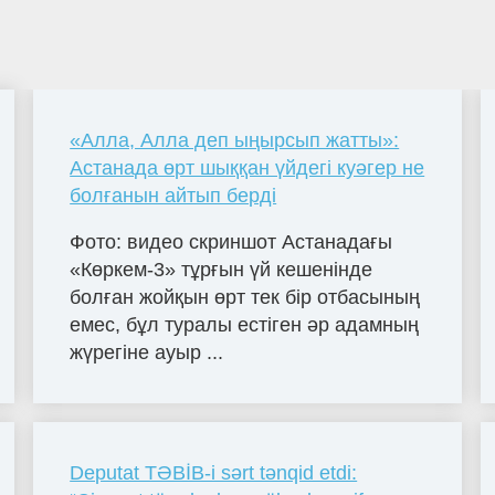
«Алла, Алла деп ыңырсып жатты»:
Астанада өрт шыққан үйдегі куәгер не
болғанын айтып берді
Фото: видео скриншот Астанадағы
«Көркем-3» тұрғын үй кешенінде
болған жойқын өрт тек бір отбасының
емес, бұл туралы естіген әр адамның
жүрегіне ауыр ...
Deputat TƏBİB-i sərt tənqid etdi: