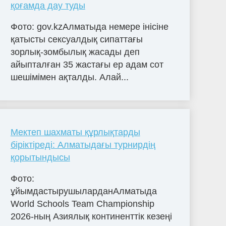
қоғамда дау туды
Фото: gov.kzАлматыда немере інісіне
қатысты сексуалдық сипаттағы
зорлық-зомбылық жасады деп
айыпталған 35 жастағы ер адам сот
шешімімен ақталды. Алай...
Мектеп шахматы құрлықтарды
біріктіреді: Алматыдағы турнирдің
қорытындысы
Фото:
ұйымдастырушыларданАлматыда
World Schools Team Championship
2026-ның Азиялық континенттік кезеңі