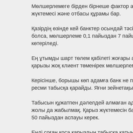
Мөлшерлемеге бірден бірнеше фактор әс
жүктемесі және отбасы құрамы бар.
Қазірдің өзінде кей банктер осындай тә
болса, мөлшерлеме 0,1 пайыздан 7 пайыз
көтеріледі.
Ең ұтымды шарт төлем қабілеті жоғары 
қарызы жоқ клиент төменірек мөлшерлем
Керісінше, борышы көп адамға банк не п
ресми табысқа қарайды. Яғни зейнетақы
Табысын құжатпен дәлелдей алмаған ад
жолы да жабылмақ. Қарыз жүктемесін ба
50 пайыздан аспауы керек.
Енді соған қоса қарыздың табысқа қатын