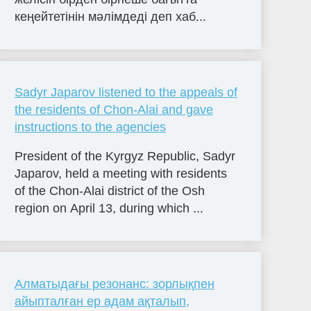
кеңейтетінін мәлімдеді деп хаб...
Sadyr Japarov listened to the appeals of
the residents of Chon-Alai and gave
instructions to the agencies
President of the Kyrgyz Republic, Sadyr
Japarov, held a meeting with residents
of the Chon-Alai district of the Osh
region on April 13, during which ...
Алматыдағы резонанс: зорлықпен
айыпталған ер адам ақталып,