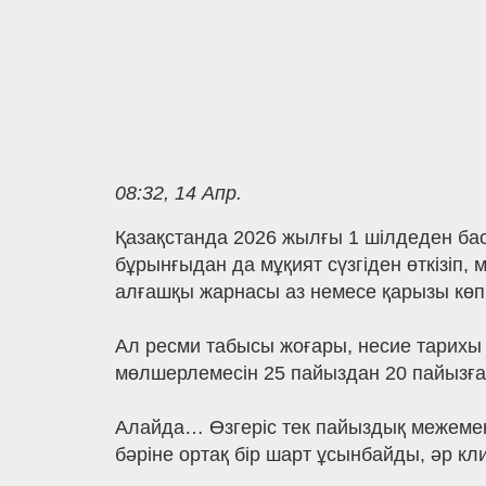
08:32, 14 Апр.
Қазақстанда 2026 жылғы 1 шілдеден бас
бұрынғыдан да мұқият сүзгіден өткізіп
алғашқы жарнасы аз немесе қарызы көп а
Ал ресми табысы жоғары, несие тарихы 
мөлшерлемесін 25 пайыздан 20 пайызға 
Алайда… Өзгеріс тек пайыздық межемен ш
бәріне ортақ бір шарт ұсынбайды, әр к