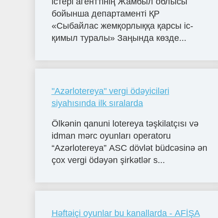
істері агенттінің Жамбыл облысы
бойынша департаменті ҚР
«Сыбайлас жемқорлыққа қарсы іс-
қимыл туралы» Заңында көзде...
"Azərlotereya" vergi ödəyiciləri
siyahısında ilk sıralarda
Ölkənin qanuni lotereya təşkilatçısı və
idman mərc oyunları operatoru
“Azərlotereya” ASC dövlət büdcəsinə ən
çox vergi ödəyən şirkətlər s...
Həftəiçi oyunlar bu kanallarda - AFİŞA