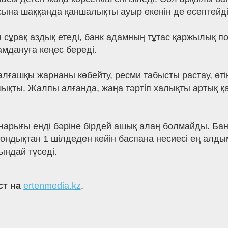
на шаққанда қаншалықты ауыр екенін де есептейді
ен сұрақ аздық етеді, банк адамның тұтас қаржылық 
амдануға кеңес береді.
, алғашқы жарнаны көбейту, ресми табысты растау, ө
шықты. Жалпы алғанда, жаңа тәртіп халықты артық қ
 нарығы енді бәріне бірдей ашық алаң болмайды. Банк
Сондықтан 1 шілдеден кейін баспана несиесі ең алдым
ндай түседі.
ст на
ertenmedia.kz
.