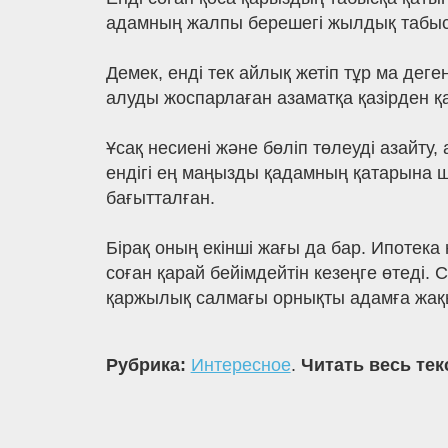
адамның жалпы берешегі жылдық табысы
Демек, енді тек айлық жетіп тұр ма дег
алуды жоспарлаған азаматқа қазірден қ
Ұсақ несиені және бөліп төлеуді азайту
ендігі ең маңызды қадамның қатарына 
бағытталған.
Бірақ оның екінші жағы да бар. Ипотека
соған қарай бейімдейтін кезеңге өтеді. 
қаржылық салмағы орнықты адамға жақы
Рубрика:
Интересное
.
Читать весь тек