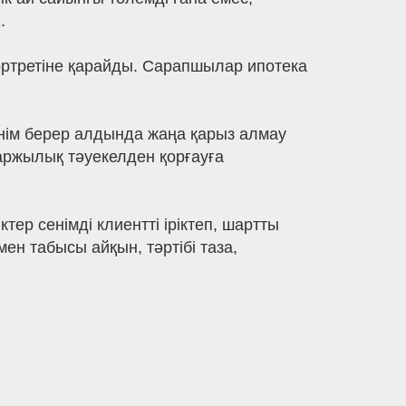
.
портретіне қарайды. Сарапшылар ипотека
тінім берер алдында жаңа қарыз алмау
аржылық тәуекелден қорғауға
тер сенімді клиентті іріктеп, шартты
ен табысы айқын, тәртібі таза,