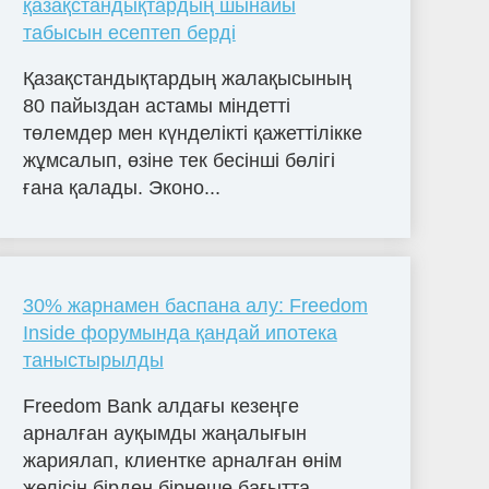
қазақстандықтардың шынайы
табысын есептеп берді
Қазақстандықтардың жалақысының
80 пайыздан астамы міндетті
төлемдер мен күнделікті қажеттілікке
жұмсалып, өзіне тек бесінші бөлігі
ғана қалады. Эконо...
30% жарнамен баспана алу: Freedom
Inside форумында қандай ипотека
таныстырылды
Freedom Bank алдағы кезеңге
арналған ауқымды жаңалығын
жариялап, клиентке арналған өнім
желісін бірден бірнеше бағытта