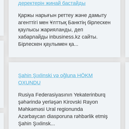
деректерін жинай бастайды
Қаржы нарығын реттеу және дамыту
агенттігі мен Ұлттық Банктің бірлескен
қаулысы жарияланды, деп
хабарлайды inbusiness.kz сайты.
Бірлескен қаулымен қа...
Şahin Şıxlinski və oğluna HÖKM
OXUNDU
Rusiya Federasiyasının Yekaterinburq
şəhərində yerləşən Kirovski Rayon
Məhkəməsi Ural regionunda
Azərbaycan diasporuna rəhbərlik etmiş
Şahin Şıxlinsk...