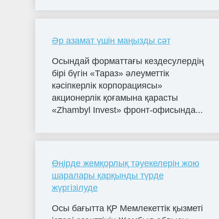
Әр азамат үшін маңызды сәт
Осындай форматтағы кездесулердің
бірі бүгін «Тараз» әлеуметтік
кәсіпкерлік корпорациясы»
акционерлік қоғамына қарасты
«Zhambyl Invest» фронт-офисында...
Өңірде жемқорлық тәуекелерін жою
шаралары қарқынды түрде
жүргізілуде
Осы бағытта ҚР Мемлекеттік қызметі