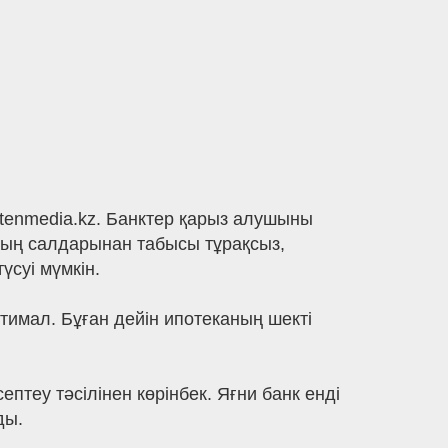
rtenmedia.kz. Банктер қарыз алушыны
оның салдарынан табысы тұрақсыз,
үсуі мүмкін.
имал. Бұған дейін ипотеканың шекті
птеу тәсілінен көрінбек. Яғни банк енді
ды.