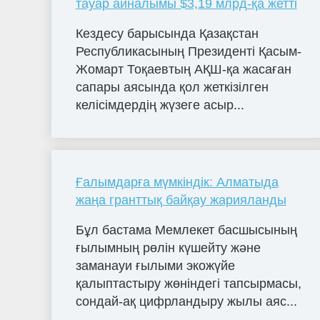
тауар айналымы $3,19 млрд-қа жетті
Кездесу барысында Қазақстан
Республикасының Президенті Қасым-
Жомарт Тоқаевтың АҚШ-қа жасаған
сапары аясында қол жеткізілген
келісімдердің жүзеге асыр...
Ғалымдарға мүмкіндік: Алматыда
жаңа гранттық байқау жарияланды
Бұл бастама Мемлекет басшысының
ғылымның рөлін күшейту және
заманауи ғылыми экожүйе
қалыптастыру жөніндегі тапсырмасы,
сондай-ақ цифрландыру жылы аяс...