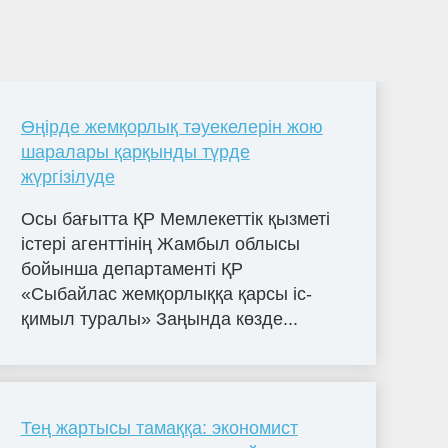
Өңірде жемқорлық тәуекелерін жою
шаралары қарқынды түрде
жүргізілуде
Осы бағытта ҚР Мемлекеттік қызметі
істері агенттінің Жамбыл облысы
бойынша департаменті ҚР
«Сыбайлас жемқорлыққа қарсы іс-
қимыл туралы» Заңында көзде...
Тең жартысы тамаққа: экономист