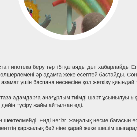
тап ипотека беру тәртібі қатаяды деп хабарлайды E
, мөлшерлемені әр адамға жеке есептей бастайды. С
замат үшін баспана несиесіне қол жеткізу қиындай т
таза адамдарға анағұрлым тиімді шарт ұсынылуы ықт
дейін түсіру жайы айтылған еді.
ектелмейді. Енді негізгі жаңалық несие бағасын есе
лиенттің қаржылық бейініне қарай жеке шешім шығара