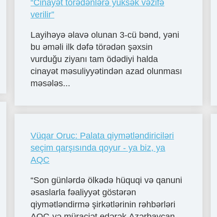
“Cinayət törədənlərə yüksək vəzifə
verilir”
Layihəyə əlavə olunan 3-cü bənd, yəni
bu əməli ilk dəfə törədən şəxsin
vurduğu ziyanı tam ödədiyi halda
cinayət məsuliyyətindən azad olunması
məsələs...
Vüqar Oruc: Palata qiymətləndiriciləri
seçim qarşısında qoyur - ya biz, ya
AQC
“Son günlərdə ölkədə hüquqi və qanuni
əsaslarla fəaliyyət göstərən
qiymətləndirmə şirkətlərinin rəhbərləri
AQC-yə müraciət edərək Azərbaycan