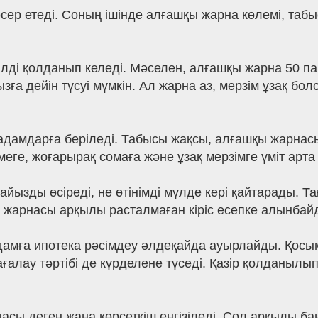
ер етеді. Соның ішінде алғашқы жарна көлемі, табы
сілді қолданып келеді. Мәселен, алғашқы жарна 50 п
ға дейін түсуі мүмкін. Ал жарна аз, мерзім ұзақ бол
адамдарға беріледі. Табысы жақсы, алғашқы жарнас
еге, жоғарырақ сомаға және ұзақ мерзімге үміт арта
айызды өсіреді, не өтінімді мүлде кері қайтарады. Т
 жарнасы арқылы расталмаған кіріс есепке алынбай
амға ипотека рәсімдеу әлдеқайда ауырлайды. Қосым
ғалау тәртібі де күрделене түседі. Қазір қолданылы
асы деген жаңа көрсеткіш енгізіледі. Сол арқылы ба