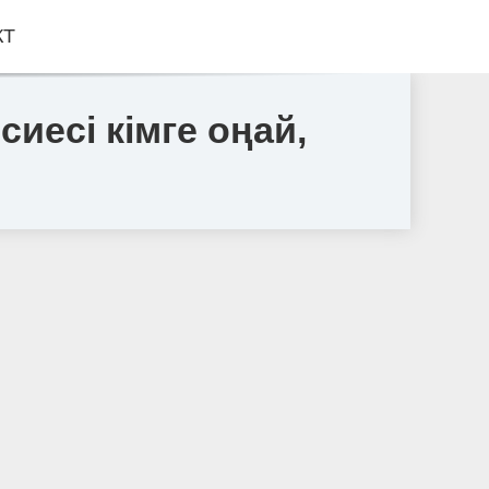
КТ
сиесі кімге оңай,