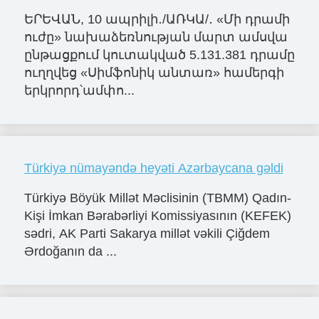
ԵՐԵՎԱՆ, 10 ապրիլի․/ԱՌԿԱ/․ «Մի դրամի
ուժը» նախաձեռնության մարտ ամսվա
ընթացքում կուտակված 5.131.381 դրամը
ուղղվեց «Սիմֆոնիկ անտառ» համերգի
երկրորդ՝ամփո...
Türkiyə nümayəndə heyəti Azərbaycana gəldi
Türkiyə Böyük Millət Məclisinin (TBMM) Qadın-
Kişi İmkan Bərabərliyi Komissiyasının (KEFEK)
sədri, AK Parti Sakarya millət vəkili Çiğdem
Ərdoğanın da ...