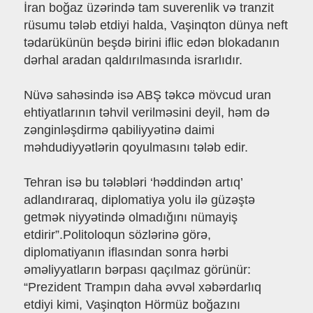
İran boğaz üzərində tam suverenlik və tranzit
rüsumu tələb etdiyi halda, Vaşinqton dünya neft
tədarükünün beşdə birini iflic edən blokadanın
dərhal aradan qaldırılmasında israrlıdır.
Nüvə sahəsində isə ABŞ təkcə mövcud uran
ehtiyatlarının təhvil verilməsini deyil, həm də
zənginləşdirmə qabiliyyətinə daimi
məhdudiyyətlərin qoyulmasını tələb edir.
Tehran isə bu tələbləri ‘həddindən artıq’
adlandıraraq, diplomatiya yolu ilə güzəştə
getmək niyyətində olmadığını nümayiş
etdirir”.Politoloqun sözlərinə görə,
diplomatiyanın iflasından sonra hərbi
əməliyyatların bərpası qaçılmaz görünür:
“Prezident Trampın daha əvvəl xəbərdarlıq
etdiyi kimi, Vaşinqton Hörmüz boğazını