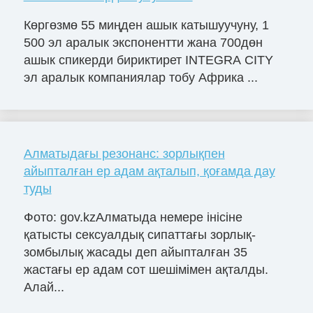
Көргөзмө 55 миңден ашык катышуучуну, 1
500 эл аралык экспонентти жана 700дөн
ашык спикерди бириктирет INTEGRA CITY
эл аралык компаниялар тобу Африка ...
Алматыдағы резонанс: зорлықпен
айыпталған ер адам ақталып, қоғамда дау
туды
Фото: gov.kzАлматыда немере інісіне
қатысты сексуалдық сипаттағы зорлық-
зомбылық жасады деп айыпталған 35
жастағы ер адам сот шешімімен ақталды.
Алай...