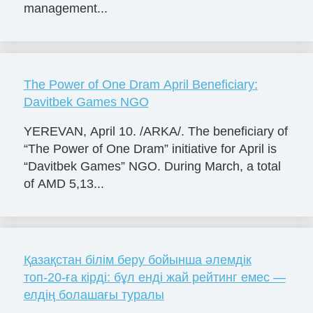
management...
The Power of One Dram April Beneficiary:
Davitbek Games NGO
YEREVAN, April 10. /ARKA/. The beneficiary of
“The Power of One Dram” initiative for April is
“Davitbek Games” NGO. During March, a total
of AMD 5,13...
Қазақстан білім беру бойынша әлемдік
топ-20-ға кірді: бұл енді жай рейтинг емес —
елдің болашағы туралы