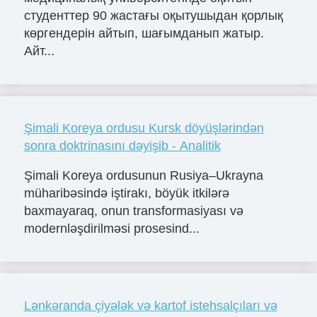
студенттер 90 жастағы оқытушыдан қорлық
көргендерін айтып, шағымданып жатыр.
Айт...
Şimali Koreya ordusu Kursk döyüşlərindən
sonra doktrinasını dəyişib - Analitik
Şimali Koreya ordusunun Rusiya–Ukrayna
müharibəsində iştirakı, böyük itkilərə
baxmayaraq, onun transformasiyası və
modernləşdirilməsi prosesind...
Lənkəranda çiyələk və kartof istehsalçıları və