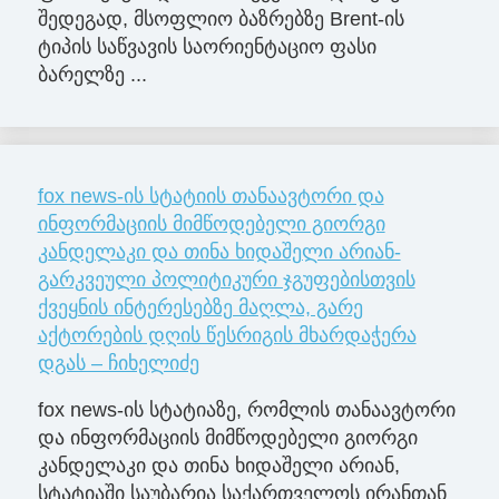
შედეგად, მსოფლიო ბაზრებზე Brent-ის
ტიპის საწვავის საორიენტაციო ფასი
ბარელზე ...
fox news-ის სტატიის თანაავტორი და
ინფორმაციის მიმწოდებელი გიორგი
კანდელაკი და თინა ხიდაშელი არიან-
გარკვეული პოლიტიკური ჯგუფებისთვის
ქვეყნის ინტერესებზე მაღლა, გარე
აქტორების დღის წესრიგის მხარდაჭერა
დგას – ჩიხელიძე
fox news-ის სტატიაზე, რომლის თანაავტორი
და ინფორმაციის მიმწოდებელი გიორგი
კანდელაკი და თინა ხიდაშელი არიან,
სტატიაში საუბარია საქართველოს ირანთან