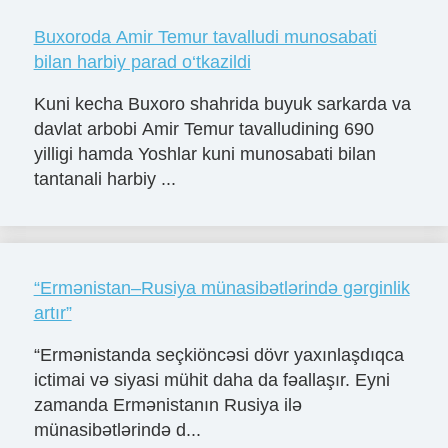
Buxoroda Amir Temur tavalludi munosabati
bilan harbiy parad o‘tkazildi
Kuni kecha Buxoro shahrida buyuk sarkarda va
davlat arbobi Amir Temur tavalludining 690
yilligi hamda Yoshlar kuni munosabati bilan
tantanali harbiy ...
“Ermənistan–Rusiya münasibətlərində gərginlik
artır”
“Ermənistanda seçkiöncəsi dövr yaxınlaşdıqca
ictimai və siyasi mühit daha da fəallaşır. Eyni
zamanda Ermənistanın Rusiya ilə
münasibətlərində d...