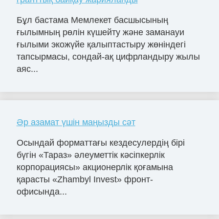
Бұл бастама Мемлекет басшысының
ғылымның рөлін күшейту және заманауи
ғылыми экожүйе қалыптастыру жөніндегі
тапсырмасы, сондай-ақ цифрландыру жылы
аяс...
Әр азамат үшін маңызды сәт
Осындай форматтағы кездесулердің бірі
бүгін «Тараз» әлеуметтік кәсіпкерлік
корпорациясы» акционерлік қоғамына
қарасты «Zhambyl Invest» фронт-
офисында...