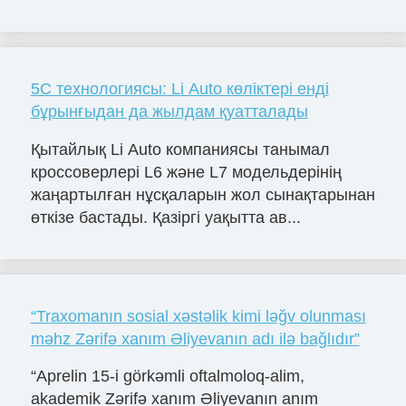
5С технологиясы: Li Auto көліктері енді
бұрынғыдан да жылдам қуатталады
Қытайлық Li Auto компаниясы танымал
кроссоверлері L6 және L7 модельдерінің
жаңартылған нұсқаларын жол сынақтарынан
өткізе бастады. Қазіргі уақытта ав...
“Traxomanın sosial xəstəlik kimi ləğv olunması
məhz Zərifə xanım Əliyevanın adı ilə bağlıdır”
“Aprelin 15-i görkəmli oftalmoloq-alim,
akademik Zərifə xanım Əliyevanın anım