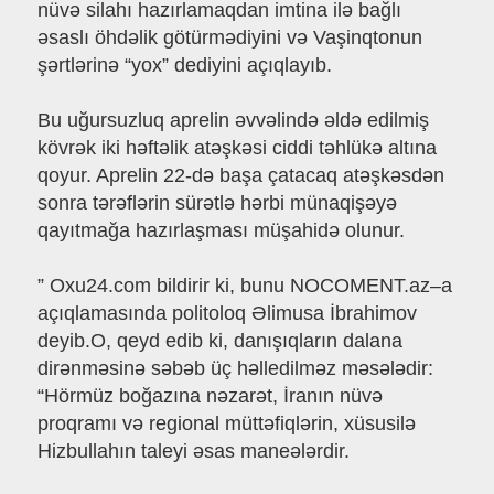
nüvə silahı hazırlamaqdan imtina ilə bağlı
əsaslı öhdəlik götürmədiyini və Vaşinqtonun
şərtlərinə “yox” dediyini açıqlayıb.
Bu uğursuzluq aprelin əvvəlində əldə edilmiş
kövrək iki həftəlik atəşkəsi ciddi təhlükə altına
qoyur. Aprelin 22-də başa çatacaq atəşkəsdən
sonra tərəflərin sürətlə hərbi münaqişəyə
qayıtmağa hazırlaşması müşahidə olunur.
” Oxu24.com bildirir ki, bunu NOCOMENT.az–a
açıqlamasında politoloq Əlimusa İbrahimov
deyib.O, qeyd edib ki, danışıqların dalana
dirənməsinə səbəb üç həlledilməz məsələdir:
“Hörmüz boğazına nəzarət, İranın nüvə
proqramı və regional müttəfiqlərin, xüsusilə
Hizbullahın taleyi əsas maneələrdir.