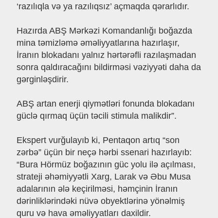
‘razılıqla və ya razılıqsız’ açmaqda qərarlıdır.
Hazırda ABŞ Mərkəzi Komandanlığı boğazda
mina təmizləmə əməliyyatlarına hazırlaşır,
İranın blokadanı yalnız hərtərəfli razılaşmadan
sonra qaldıracağını bildirməsi vəziyyəti daha da
gərginləşdirir.
ABŞ artan enerji qiymətləri fonunda blokadanı
güclə qırmaq üçün təcili stimula malikdir”.
Ekspert vurğulayıb ki, Pentaqon artıq “son
zərbə” üçün bir neçə hərbi ssenari hazırlayıb:
“Bura Hörmüz boğazının güc yolu ilə açılması,
strateji əhəmiyyətli Xarg, Larak və Əbu Musa
adalarının ələ keçirilməsi, həmçinin İranın
dərinliklərindəki nüvə obyektlərinə yönəlmiş
quru və hava əməliyyatları daxildir.