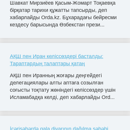
Шавкат Мирзиёев Қасым-Жомарт Тоқаевқа
бірқатар тарихи құжатты тапсырды, деп
хабарлайды Orda.kz. Бұхарадағы бейресми
кездесу барысында Өзбекстан прези...
АҚШ пен Иран келіссөздері басталды:
Тараптардың талаптары қатаң
АҚШ пен Иранның жоғары деңгейдегі
делегациялары алты аптаға созылған
соғысты тоқтату жөніндегі келіссөздер үшін
Исламабадқа келді, деп хабарлайды Ord...
İçərişəhərdə qala divarının dağılma səbəbi