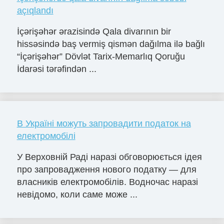
açıqlandı
İçərişəhər ərazisində Qala divarının bir
hissəsində baş vermiş qismən dağılma ilə bağlı
“İçərişəhər” Dövlət Tarix-Memarlıq Qoruğu
İdarəsi tərəfindən ...
В Україні можуть запровадити податок на
електромобілі
У Верховній Раді наразі обговорюється ідея
про запровадження нового податку — для
власників електромобілів. Водночас наразі
невідомо, коли саме може ...