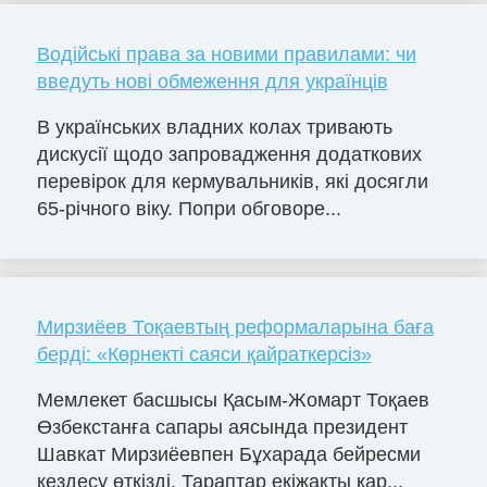
Водійські права за новими правилами: чи
введуть нові обмеження для українців
В українських владних колах тривають
дискусії щодо запровадження додаткових
перевірок для кермувальників, які досягли
65-річного віку. Попри обговоре...
Мирзиёев Тоқаевтың реформаларына баға
берді: «Көрнекті саяси қайраткерсіз»
Мемлекет басшысы Қасым-Жомарт Тоқаев
Өзбекстанға сапары аясында президент
Шавкат Мирзиёевпен Бұхарада бейресми
кездесу өткізді. Тараптар екіжақты қар...