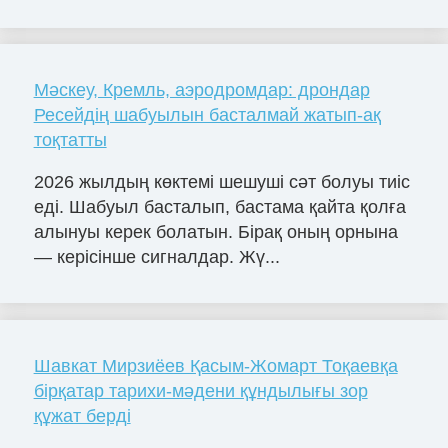
Мәскеу, Кремль, аэродромдар: дрондар
Ресейдің шабуылын басталмай жатып-ақ
тоқтатты
2026 жылдың көктемі шешуші сәт болуы тиіс
еді. Шабуыл басталып, бастама қайта қолға
алынуы керек болатын. Бірақ оның орнына
— керісінше сигналдар. Жү...
Шавкат Мирзиёев Қасым-Жомарт Тоқаевқа
бірқатар тарихи-мәдени құндылығы зор
құжат берді