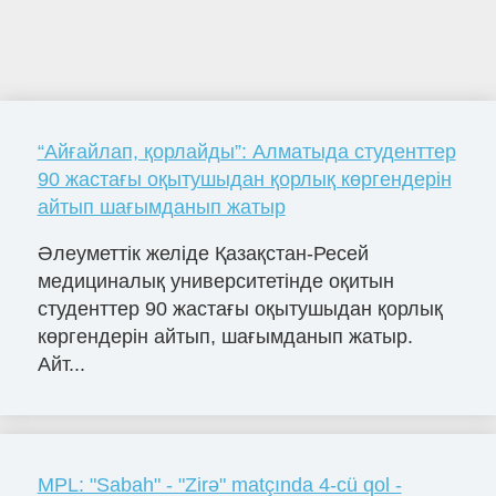
“Айғайлап, қорлайды”: Алматыда студенттер
90 жастағы оқытушыдан қорлық көргендерін
айтып шағымданып жатыр
Әлеуметтік желіде Қазақстан-Ресей
медициналық университетінде оқитын
студенттер 90 жастағы оқытушыдан қорлық
көргендерін айтып, шағымданып жатыр.
Айт...
MPL: "Sabah" - "Zirə" matçında 4-cü qol -