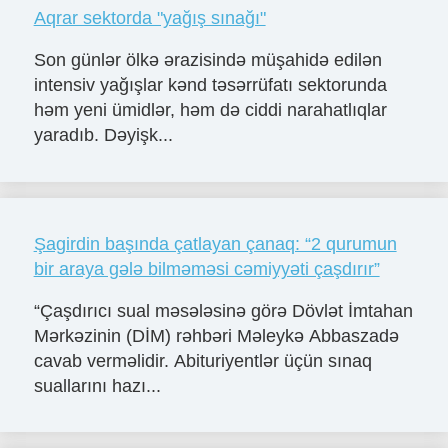
Aqrar sektorda "yağış sınağı"
Son günlər ölkə ərazisində müşahidə edilən
intensiv yağışlar kənd təsərrüfatı sektorunda
həm yeni ümidlər, həm də ciddi narahatlıqlar
yaradıb. Dəyişk...
Şagirdin başında çatlayan çanaq: “2 qurumun
bir araya gələ bilməməsi cəmiyyəti çaşdırır”
“Çaşdırıcı sual məsələsinə görə Dövlət İmtahan
Mərkəzinin (DİM) rəhbəri Məleykə Abbaszadə
cavab verməlidir. Abituriyentlər üçün sınaq
suallarını hazı...