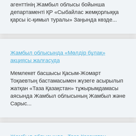
агенттінің Жамбыл облысы бойынша
департаменті ҚР «Сыбайлас жемқорлыққа
қарсы іс-қимыл туралы» Заңында көзде...
Жамбыл облысында «Мөлдір бұлақ»
акциясы жалғасуда
Мемлекет басшысы Қасым-Жомарт
Тоқаевтың бастамасымен жүзеге асырылып
жатқан «Таза Қазақстан» тұжырымдамасы
аясында Жамбыл облысының Жамбыл және
Сарыс...