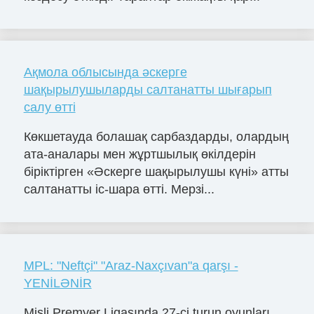
Ақмола облысында әскерге
шақырылушыларды салтанатты шығарып
салу өтті
Көкшетауда болашақ сарбаздарды, олардың
ата-аналары мен жұртшылық өкілдерін
біріктірген «Әскерге шақырылушы күні» атты
салтанатты іс-шара өтті. Мерзі...
MPL: "Neftçi" "Araz-Naxçıvan"a qarşı -
YENİLƏNİR
Misli Premyer Liqasında 27-ci turun oyunları