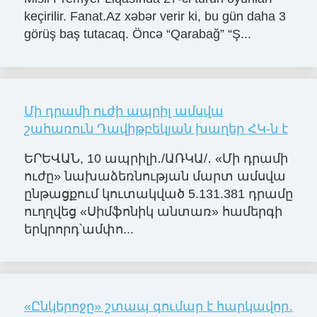
keçirilir. Fanat.Az xəbər verir ki, bu gün daha 3
görüş baş tutacaq. Öncə “Qarabağ” “Ş...
Մի դրամի ուժի ապրիլ ամսվա
շահառուն Դավիթբեկյան խաղեր ՀԿ-ն է
ԵՐԵՎԱՆ, 10 ապրիլի․/ԱՌԿԱ/․ «Մի դրամի
ուժը» նախաձեռնության մարտ ամսվա
ընթացքում կուտակված 5.131.381 դրամը
ուղղվեց «Սիմֆոնիկ անտառ» համերգի
երկրորդ՝ամփո...
«Ընկերոջը» շտապ գումար է հարկավոր․