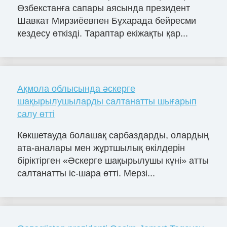
Өзбекстанға сапары аясында президент
Шавкат Мирзиёевпен Бұхарада бейресми
кездесу өткізді. Тараптар екіжақты қар...
Ақмола облысында әскерге
шақырылушыларды салтанатты шығарып
салу өтті
Көкшетауда болашақ сарбаздарды, олардың
ата-аналары мен жұртшылық өкілдерін
біріктірген «Әскерге шақырылушы күні» атты
салтанатты іс-шара өтті. Мерзі...