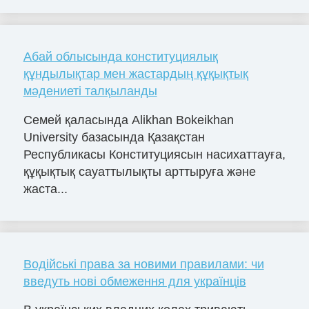
Абай облысында конституциялық
құндылықтар мен жастардың құқықтық
мәдениеті талқыланды
Семей қаласында Alikhan Bokeikhan
University базасында Қазақстан
Республикасы Конституциясын насихаттауға,
құқықтық сауаттылықты арттыруға және
жаста...
Водійські права за новими правилами: чи
введуть нові обмеження для українців