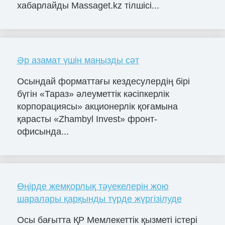
хабарлайды Massaget.kz тілшісі...
Әр азамат үшін маңызды сәт
Осындай форматтағы кездесулердің бірі
бүгін «Тараз» әлеуметтік кәсіпкерлік
корпорациясы» акционерлік қоғамына
қарасты «Zhambyl Invest» фронт-
офисында...
Өңірде жемқорлық тәуекелерін жою
шаралары қарқынды түрде жүргізілуде
Осы бағытта ҚР Мемлекеттік қызметі істері