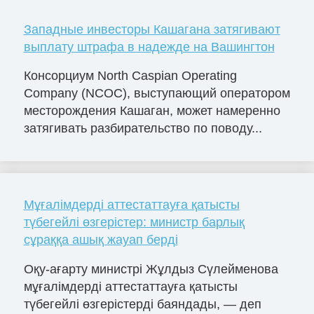
Западные инвесторы Кашагана затягивают
выплату штрафа в надежде на Вашингтон
Консорциум North Caspian Operating
Company (NCOC), выступающий оператором
месторождения Кашаган, может намеренно
затягивать разбирательство по поводу...
Мұғалімдерді аттестаттауға қатысты
түбегейлі өзгерістер: министр барлық
сұраққа ашық жауап берді
Оқу-ағарту министрі Жұлдыз Сүлейменова
мұғалімдерді аттестаттауға қатысты
түбегейлі өзгерістерді баяндады, — деп