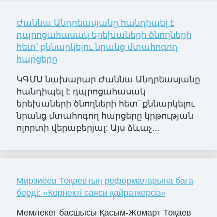
Ժաննա Անդրեասյանը հանդիպել է
դպրոցահասակ երեխաների ծնողների
հետ՝ քննարկելու նրանց մտահոգող
հարցերը
ԿԳՄՍ նախարար Ժաննա Անդրեասյանը
հանդիպել է դպրոցահասակ
երեխաների ծնողների հետ՝ քննարկելու
նրանց մտահոգող հարցերը կրթության
ոլորտի վերաբերյալ: Այս ձևաչ...
Мирзиёев Тоқаевтың реформаларына баға
берді: «Көрнекті саяси қайраткерсіз»
Мемлекет басшысы Қасым-Жомарт Тоқаев