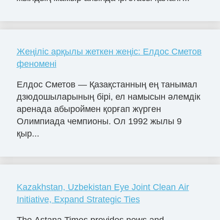
Жеңіліс арқылы жеткен жеңіс: Елдос Сметов
феномені
Елдос Сметов — Қазақстанның ең танымал
дзюдошыларының бірі, ел намысын әлемдік
аренада абыроймен қорғап жүрген
Олимпиада чемпионы. Ол 1992 жылы 9
қыр...
Kazakhstan, Uzbekistan Eye Joint Clean Air
Initiative, Expand Strategic Ties
The Astana Times provides news and