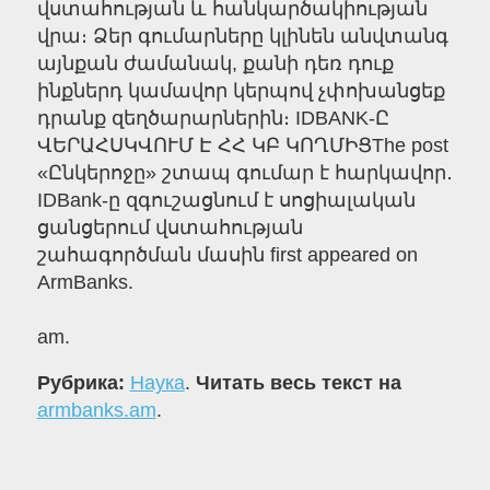
վստահության և հանկարծակիության
վրա։ Ձեր գումարները կլինեն անվտանգ
այնքան ժամանակ, քանի դեռ դուք
ինքներդ կամավոր կերպով չփոխանցեք
դրանք զեղծարարներին։ IDBANK-Ը
ՎԵՐԱՀՍԿՎՈՒՄ Է ՀՀ ԿԲ ԿՈՂՄԻՑThe post
«Ընկերոջը» շտապ գումար է հարկավոր․
IDBank-ը զգուշացնում է սոցիալական
ցանցերում վստահության
շահագործման մասին first appeared on
ArmBanks.
am.
Рубрика:
Наука
.
Читать весь текст на
armbanks.am
.