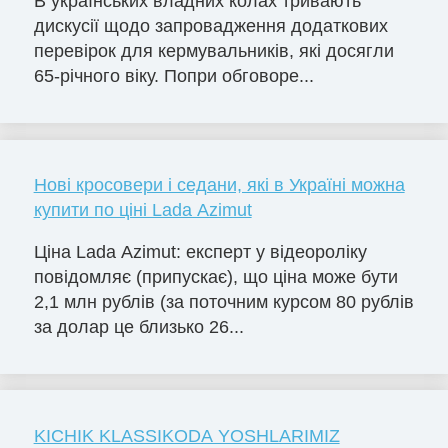
В українських владних колах тривають
дискусії щодо запровадження додаткових
перевірок для кермувальників, які досягли
65-річного віку. Попри обговоре...
Нові кросовери і седани, які в Україні можна
купити по ціні Lada Azimut
Ціна Lada Azimut: експерт у відеороліку
повідомляє (припускає), що ціна може бути
2,1 млн рублів (за поточним курсом 80 рублів
за долар це близько 26...
KICHIK KLASSIKODA YOSHLARIMIZ