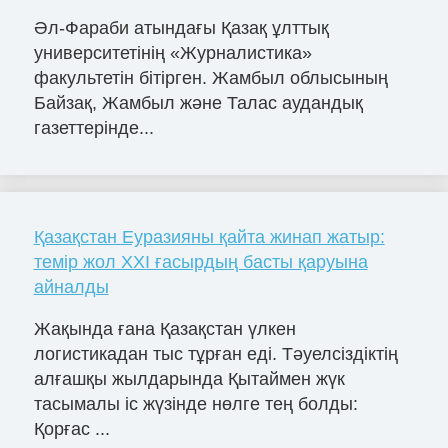
Әл-Фараби атындағы Қазақ ұлттық
университетінің «Журналистика»
факультетін бітірген. Жамбыл облысының
Байзақ, Жамбыл және Талас аудандық
газеттерінде...
Қазақстан Еуразияны қайта жинап жатыр:
темір жол XXI ғасырдың басты қаруына
айналды
Жақында ғана Қазақстан үлкен
логистикадан тыс тұрған еді. Тәуелсіздіктің
алғашқы жылдарында Қытаймен жүк
тасымалы іс жүзінде нөлге тең болды:
Қорғас ...