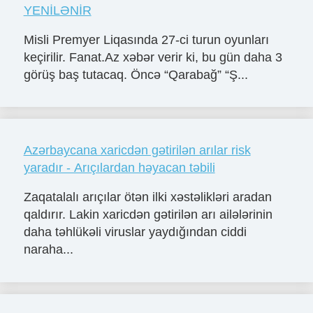
YENİLƏNİR
Misli Premyer Liqasında 27-ci turun oyunları
keçirilir. Fanat.Az xəbər verir ki, bu gün daha 3
görüş baş tutacaq. Öncə “Qarabağ” “Ş...
Azərbaycana xaricdən gətirilən arılar risk
yaradır - Arıçılardan həyacan təbili
Zaqatalalı arıçılar ötən ilki xəstəlikləri aradan
qaldırır. Lakin xaricdən gətirilən arı ailələrinin
daha təhlükəli viruslar yaydığından ciddi
naraha...