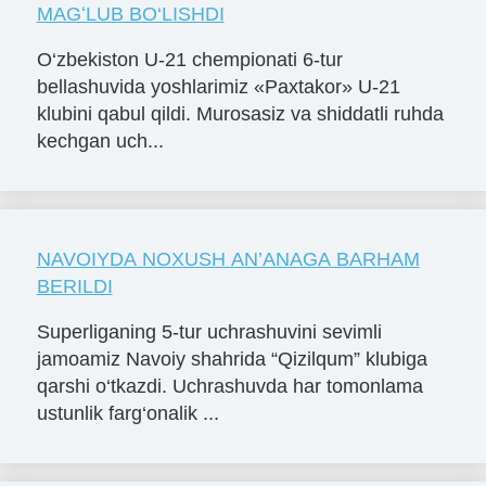
MAGʻLUB BO‘LISHDI
O‘zbekiston U-21 chempionati 6-tur
bellashuvida yoshlarimiz «Paxtakor» U-21
klubini qabul qildi. Murosasiz va shiddatli ruhda
kechgan uch...
NAVOIYDA NOXUSH AN’ANAGA BARHAM
BERILDI
Superliganing 5-tur uchrashuvini sevimli
jamoamiz Navoiy shahrida “Qizilqum” klubiga
qarshi o‘tkazdi. Uchrashuvda har tomonlama
ustunlik farg‘onalik ...