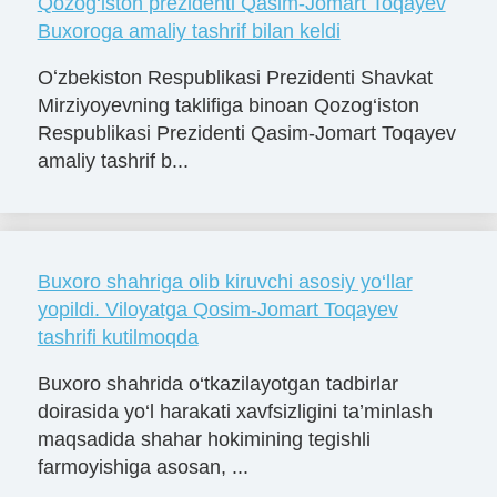
Qozog‘iston prezidenti Qasim-Jomart Toqayev
Buxoroga amaliy tashrif bilan keldi
Oʻzbekiston Respublikasi Prezidenti Shavkat
Mirziyoyevning taklifiga binoan Qozog‘iston
Respublikasi Prezidenti Qasim-Jomart Toqayev
amaliy tashrif b...
Buxoro shahriga olib kiruvchi asosiy yo‘llar
yopildi. Viloyatga Qosim-Jomart Toqayev
tashrifi kutilmoqda
Buxoro shahrida o‘tkazilayotgan tadbirlar
doirasida yo‘l harakati xavfsizligini ta’minlash
maqsadida shahar hokimining tegishli
farmoyishiga asosan, ...