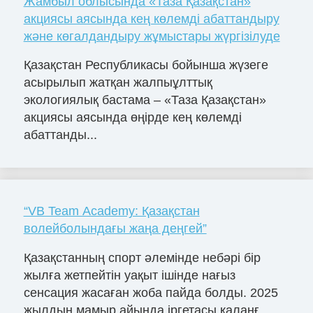
Жамбыл облысында «Таза Қазақстан»
акциясы аясында кең көлемді абаттандыру
және көгалдандыру жұмыстары жүргізілуде
Қазақстан Республикасы бойынша жүзеге
асырылып жатқан жалпыұлттық
экологиялық бастама – «Таза Қазақстан»
акциясы аясында өңірде кең көлемді
абаттанды...
“VB Team Academy: Қазақстан
волейболындағы жаңа деңгей”
Қазақстанның спорт әлемінде небәрі бір
жылға жетпейтін уақыт ішінде нағыз
сенсация жасаған жоба пайда болды. 2025
жылдың мамыр айында іргетасы қаланғ...