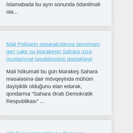
İslamabada bu ayın sonunda ödənilməli
ola...
Mali Polisario separatçılarına tanınmanı
geri çǝkir vǝ Mǝrakeşin Sahara üzrǝ
muxtariyyǝt tǝşǝbbüsünü dǝstǝklǝyir
Mali hökumǝti bu gün Mǝrakeş Sahara
mǝsǝlǝsinǝ dair mövqeyindǝ mühüm
dǝyişiklik olduğunu elan edǝrǝk,
qondarma “Sahara Ərǝb Demokratik
Respublikası” ...