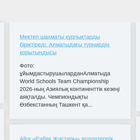
Мектеп шахматы құрлықтарды
біріктіреді: Алматыдағы турнирдің
қорытындысы
Фото:
ұйымдастырушыларданАлматыда
World Schools Team Championship
2026-ның Азиялық континенттік кезеңі
аяқталды. Чемпиондықты
Өзбекстанның Ташкент қа...
Allur «Еңбек Жастары» волонтерлік