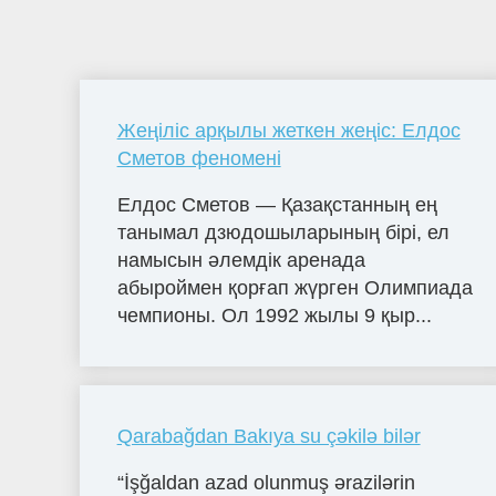
Жеңіліс арқылы жеткен жеңіс: Елдос
Сметов феномені
Елдос Сметов — Қазақстанның ең
танымал дзюдошыларының бірі, ел
намысын әлемдік аренада
абыроймен қорғап жүрген Олимпиада
чемпионы. Ол 1992 жылы 9 қыр...
Qarabağdan Bakıya su çəkilə bilər
“İşğaldan azad olunmuş ərazilərin