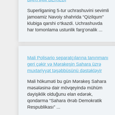
Superliganing 5-tur uchrashuvini sevimli
jamoamiz Navoiy shahrida “Qizilqum”
klubiga qarshi o‘tkazdi. Uchrashuvda
har tomonlama ustunlik farg‘onalik ...
Mali Polisario separatçılarına tanınmanı
geri çǝkir vǝ Mǝrakeşin Sahara üzrǝ
muxtariyyǝt tǝşǝbbüsünü dǝstǝklǝyir
Mali hökumǝti bu gün Mǝrakeş Sahara
mǝsǝlǝsinǝ dair mövqeyindǝ mühüm
dǝyişiklik olduğunu elan edǝrǝk,
qondarma “Sahara Ərǝb Demokratik
Respublikası” ...