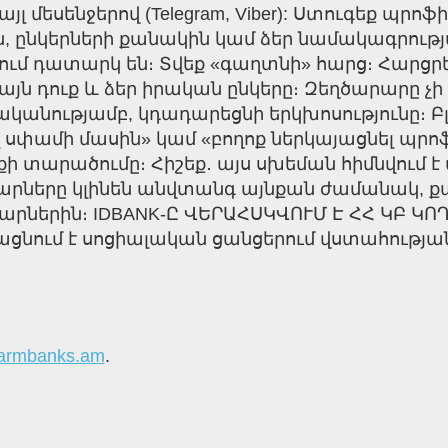
մեսենջերով (Telegram, Viber): Ստուգեք պրոֆիլ
 ընկերների քանակին կամ ձեր նամակագրությ
ւմ դատարկ են։ Տվեք «գաղտնի» հարց։ Հարցրե
ն դուք և ձեր իրական ընկերը։ Զեղծարարը չ
նությամբ, կդադարեցնի երկխոսությունը։ Բլո
սփամի մասին» կամ «բողոք ներկայացնել պրոֆի
ի տարածումը։ Հիշեք․ այս սխեման հիմնվում է
արները կլինեն անվտանգ այնքան ժամանակ, քա
րներին։ IDBANK-Ը ՎԵՐԱՀՍԿՎՈՒՄ Է ՀՀ ԿԲ ԿՈՂ
շացնում է սոցիալական ցանցերում վստահության 
armbanks.am
.