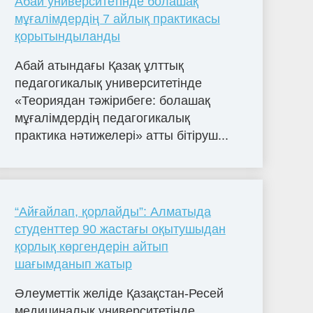
Абай университетінде болашақ
мұғалімдердің 7 айлық практикасы
қорытындыланды
Абай атындағы Қазақ ұлттық
педагогикалық университетінде
«Теориядан тәжірибеге: болашақ
мұғалімдердің педагогикалық
практика нәтижелері» атты бітіруш...
“Айғайлап, қорлайды”: Алматыда
студенттер 90 жастағы оқытушыдан
қорлық көргендерін айтып
шағымданып жатыр
Әлеуметтік желіде Қазақстан-Ресей
медициналық университетінде