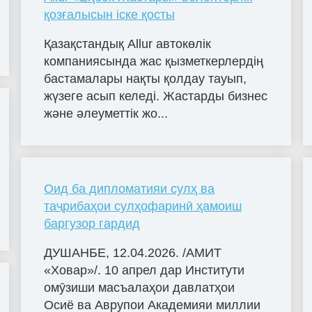
қозғалысын іске қосты
Қазақстандық Allur автокөлік
компаниясында жас қызметкерлердің
бастамалары нақты қолдау тауып,
жүзеге асып келеді. Жастарды бизнес
және әлеуметтік жо...
Оид ба дипломатияи сулҳ ва
таҷрибаҳои сулҳофаринӣ ҳамоиш
баргузор гардид
ДУШАНБЕ, 12.04.2026. /АМИТ
«Ховар»/. 10 апрел дар Институти
омӯзиши масъалаҳои давлатҳои
Осиё ва Аврупои Академияи миллии