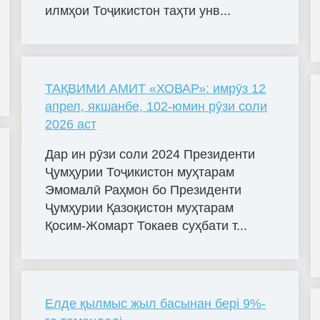
илмҳои Тоҷикистон таҳти унв...
ТАҚВИМИ АМИТ «ХОВАР»: имрӯз 12
апрел, якшанбе, 102-юмин рӯзи соли
2026 аст
Дар ин рӯзи соли 2024 Президенти
Ҷумҳурии Тоҷикистон муҳтарам
Эмомалӣ Раҳмон бо Президенти
Ҷумҳурии Қазоқистон муҳтарам
Қосим-Жомарт Токаев суҳбати т...
Елде қылмыс жыл басынан бері 9%-