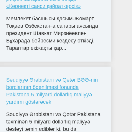
«Көрнекті саяси қайраткерсіз»
Мемлекет басшысы Қасым-Жомарт
Тоқаев Өзбекстанға сапары аясында
президент Шавкат Мирзиёевпен
Бұхарада бейресми кездесу өткізді.
Тараптар екіжақты қар...
Səudiyyə Ərəbistanı və Qətər BƏƏ-nin
borclarının ödənilməsi fonunda
Pakistana 5 milyard dollarlıq maliyyə
yardımı göstərəcək
Səudiyyə Ərəbistanı və Qətər Pakistana
təxminən 5 milyard dollarlıq maliyyə
dəstəyi təmin ediblər ki, bu da