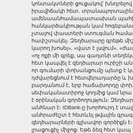
կոնտակտների ցուցակով՝ խնդրելով
իրավիճակի հետ․ տրանսպորտային 
ամենաանհամապատասխան պահին բան
հանկարծակիության կամ հոգեբանա
չտալով փաստերի ստուգման համար։ 
հափշտակել։ Զեղծարարը գրեթե միշտ
կարող խոսել», «վատ է լսվում», «ժ
«ոչ ոքի մի գրեք, սա գաղտնի տեղե
հետ կապվել է զեղծարար ուրիշի անվ
որ գումարի փոխանցումը պետք է կ
դժվարեցնում է հետվերադարձը և խ
բարդանում է, երբ հաճախորդը փոխ
սեփականատիրոջ կողմից կամ նրա կ
է օրինական գործողություն։ Զեղծ
անհնար է։ IDBank-ը խորհուրդ է տ
անհրաժեշտ է հետևել թվային գրա
զեղծարարների գլխավոր գործիքն է
լրացուցիչ միջոց։ Եթե ձեզ հետ կա