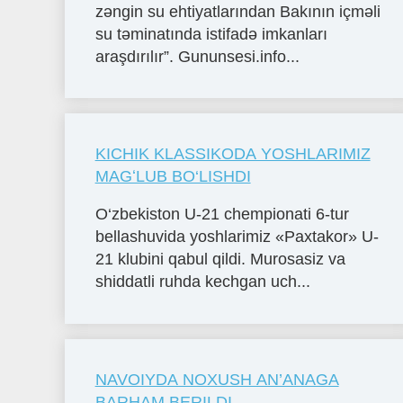
zəngin su ehtiyatlarından Bakının içməli
su təminatında istifadə imkanları
araşdırılır”. Gununsesi.info...
KICHIK KLASSIKODA YOSHLARIMIZ
MAGʻLUB BO‘LISHDI
O‘zbekiston U-21 chempionati 6-tur
bellashuvida yoshlarimiz «Paxtakor» U-
21 klubini qabul qildi. Murosasiz va
shiddatli ruhda kechgan uch...
NAVOIYDA NOXUSH AN’ANAGA
BARHAM BERILDI