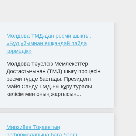
Молдова ТМД-дан ресми шықты:
«Бұл ұйымнан ешқандай пайда
көрмедік»
Молдова Тәуелсіз Мемлекеттер
Достастығынан (ТМД) шығу процесін
ресми түрде бастады. Президент
Майя Санду ТМД-ны құру туралы
келісім мен оның жарғысын...
Мирзиёев Тоқаевтың
реформаларына баға берді: