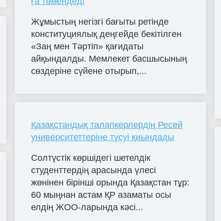
ға төмендеді
Жұмыстың негізгі бағыты ретінде
конституциялық деңгейде бекітілген
«Заң мен Тәртіп» қағидаты
айқындалды. Мемлекет басшысының
сөздеріне сүйене отырып,...
Қазақстандық талапкерлердің Ресей
университеттеріне түсуі қиындады
Солтүстік көршідегі шетелдік
студенттердің арасында үлесі
жөнінен бірінші орында Қазақстан тұр:
60 мыңнан астам ҚР азаматы осы
елдің ЖОО-ларында кәсі...