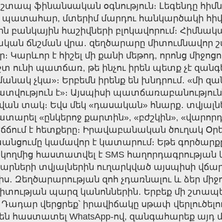
 շտապ ֆինանսական օգնություն։ Լեգենդը հիմ
պատահար, մտերիմ մարդու հանկարծակի հիվ
կային հաշիվների բլոկավորում։ Հիմնական 
կան ճնշման վրա․ զեղծարարը միտումնավոր շ
Կարևոր է հիշել մի քանի մեթոդ, որոնց միջոցո
 ունի պատճառ, թե ինչու իրեն պետք չէ զանգել
ամանակ չկա»։ Երբեմն իրենք են խնդրում․ «մի զ
կատվություն է»։ Այսպիսի պատճառաբանությունն
ան տակ։ Եվս մեկ «դասական» հնարք․ տվյալները
ատարել «ընկերոջ քարտին», «բժշկին», «վարո
ճճում է հետքերը։ Իրավաբանական ծուղակ Օր
անցումը կամավոր է կատարում։ Եթե գործարք
ողմից հաստատվել է SMS հաղորդագրության կ
արարների տվյալներին ուղարկված այսպիսի վճ
ալիս․ Զեղծարարության զոհ չդառնալու և ձեր մ
գիտության պարզ կանոններին․ Երբեք մի շտա
։ Դադար վերցրեք՝ իրավիճակը սթափ վերլուծե
պ են հաստատել WhatsApp-ով, զանգահարեք այդ