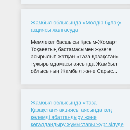
Жамбыл облысында «Мөлдір бұлақ»
акциясы жалғасуда
Мемлекет басшысы Қасым-Жомарт
Тоқаевтың бастамасымен жүзеге
асырылып жатқан «Таза Қазақстан»
тұжырымдамасы аясында Жамбыл
облысының Жамбыл және Сарыс...
Жамбыл облысында «Таза
Қазақстан» акциясы аясында кең
көлемді абаттандыру және
көгалдандыру жұмыстары жүргізілуде