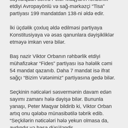
etdiyi Avropayönlü və sağ-mərkəzçi “Tisa”
partiyası 199 mandatdan 138-ni əldə edir.
İki üçdəlik çoxluq əldə edilməsi partiyaya
Konstitusiyaya və əsas qanunlara dəyişikliklər
etməyə imkan verə bilər.
Baş nazir Viktor Orbanın rəhbərlik etdiyi
mühafizəkar “Fides” partiyası isə hələlik cəmi
54 mandat qazanıb. Daha 7 mandat isə ifrat
sağçı “Bizim Vətənimiz” partiyasına gedə bilər.
Seçkinin nəticələri səsvermənin davam edən
sayımı zamanı hələ dəyişə bilər. Bununla
yanaşı, Peter Maqyar bildirib ki, Viktor Orban
artıq onu qələbə münasibətilə təbrik edib.
“Seçkilərin nəticələri hələ yekun olmasa da,
aydındır və başa düşüləndir.