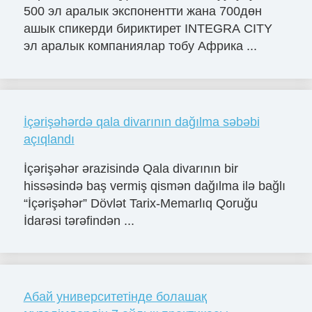
500 эл аралык экспонентти жана 700дөн
ашык спикерди бириктирет INTEGRA CITY
эл аралык компаниялар тобу Африка ...
İçərişəhərdə qala divarının dağılma səbəbi
açıqlandı
İçərişəhər ərazisində Qala divarının bir
hissəsində baş vermiş qismən dağılma ilə bağlı
“İçərişəhər” Dövlət Tarix-Memarlıq Qoruğu
İdarəsi tərəfindən ...
Абай университетінде болашақ