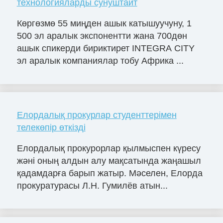
технологияларды сунуштайт
Көргөзмө 55 миңден ашык катышуучуну, 1
500 эл аралык экспонентти жана 700дөн
ашык спикерди бириктирет INTEGRA CITY
эл аралык компаниялар тобу Африка ...
Елордалық прокурлар студенттерімен
телекөпір өткізді
Елордалық прокурорлар қылмыспен күресу
жәні оның алдын алу мақсатында жаңашыл
қадамдарға барып жатыр. Мәселен, Елорда
прокуратурасы Л.Н. Гумилёв атын...