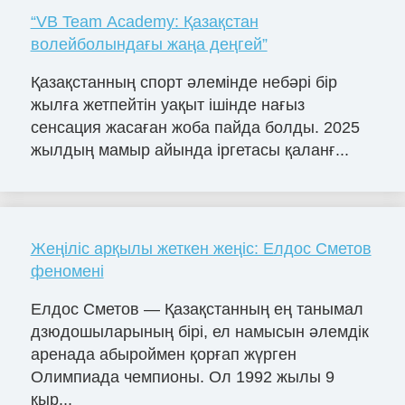
“VB Team Academy: Қазақстан
волейболындағы жаңа деңгей”
Қазақстанның спорт әлемінде небәрі бір
жылға жетпейтін уақыт ішінде нағыз
сенсация жасаған жоба пайда болды. 2025
жылдың мамыр айында іргетасы қаланғ...
Жеңіліс арқылы жеткен жеңіс: Елдос Сметов
феномені
Елдос Сметов — Қазақстанның ең танымал
дзюдошыларының бірі, ел намысын әлемдік
аренада абыроймен қорғап жүрген
Олимпиада чемпионы. Ол 1992 жылы 9
қыр...