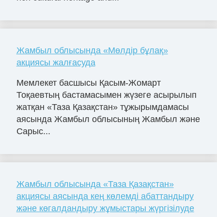
Жамбыл облысында «Мөлдір бұлақ»
акциясы жалғасуда
Мемлекет басшысы Қасым-Жомарт
Тоқаевтың бастамасымен жүзеге асырылып
жатқан «Таза Қазақстан» тұжырымдамасы
аясында Жамбыл облысының Жамбыл және
Сарыс...
Жамбыл облысында «Таза Қазақстан»
акциясы аясында кең көлемді абаттандыру
және көгалдандыру жұмыстары жүргізілуде