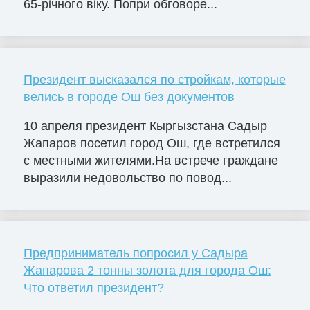
65-річного віку. Попри обговоре...
Президент высказался по стройкам, которые
велись в городе Ош без документов
10 апреля президент Кыргызстана Садыр
Жапаров посетил город Ош, где встретился
с местными жителями.На встрече граждане
выразили недовольство по повод...
Предприниматель попросил у Садыра
Жапарова 2 тонны золота для города Ош:
Что ответил президент?