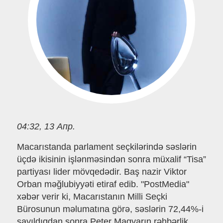
04:32, 13 Апр.
Macarıstanda parlament seçkilərində səslərin
üçdə ikisinin işlənməsindən sonra müxalif “Tisa”
partiyası lider mövqedədir. Baş nazir Viktor
Orban məğlubiyyəti etiraf edib. "PostMedia"
xəbər verir ki, Macarıstanın Milli Seçki
Bürosunun məlumatına görə, səslərin 72,44%-i
sayıldıqdan sonra Peter Maqyarın rəhbərlik