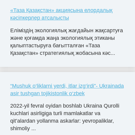
«Таза Қазақстан» акциясына елордалық
кәсіпкерлер атсалысты
Еліміздің экологиялық жағдайын жақсартуға
және қоғамда жаңа экологиялық этиканы
қалыптастыруға бағытталған «Таза
Қазақстан» стратегиялық жобасына кәс...
“Mushuk o‘liklarni yerdi, itlar izg‘irdi”- Ukrainada
asir tushgan tojikistonlik o‘zbek
2022-yil fevral oyidan boshlab Ukraina Qurolli
kuchlari asirligiga turli mamlakatlar va
qit’alardan yollanma askarlar: yevropaliklar,
shimoliy ...