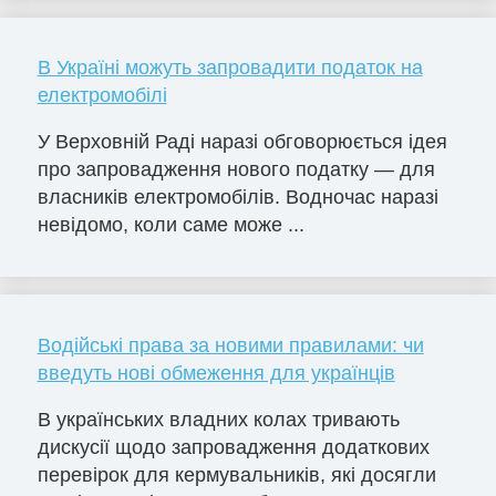
В Україні можуть запровадити податок на
електромобілі
У Верховній Раді наразі обговорюється ідея
про запровадження нового податку — для
власників електромобілів. Водночас наразі
невідомо, коли саме може ...
Водійські права за новими правилами: чи
введуть нові обмеження для українців
В українських владних колах тривають
дискусії щодо запровадження додаткових
перевірок для кермувальників, які досягли