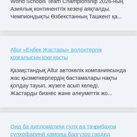
World Schools Team Championship 2026-ның
Азиялық континенттік кезеңі аяқталды.
Чемпиондықты Өзбекстанның Ташкент қа...
Allur «Еңбек Жастары» волонтерлік
қозғалысын іске қосты
Қазақстандық Allur автокөлік компаниясында
жас қызметкерлердің бастамалары нақты
қолдау тауып, жүзеге асып келеді.
Жастарды бизнес және әлеуметтік жо...
Оид ба дипломатияи сулҳ ва таҷрибаҳои
сулҳофаринӣ ҳамоиш баргузор гардид