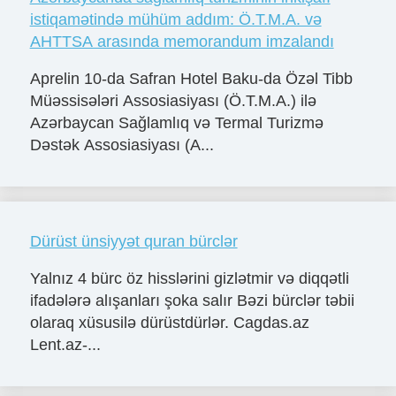
istiqamətində mühüm addım: Ö.T.M.A. və
AHTTSA arasında memorandum imzalandı
Aprelin 10-da Safran Hotel Baku-da Özəl Tibb
Müəssisələri Assosiasiyası (Ö.T.M.A.) ilə
Azərbaycan Sağlamlıq və Termal Turizmə
Dəstək Assosiasiyası (A...
Dürüst ünsiyyət quran bürclər
Yalnız 4 bürc öz hisslərini gizlətmir və diqqətli
ifadələrə alışanları şoka salır Bəzi bürclər təbii
olaraq xüsusilə dürüstdürlər. Cagdas.az
Lent.az-...