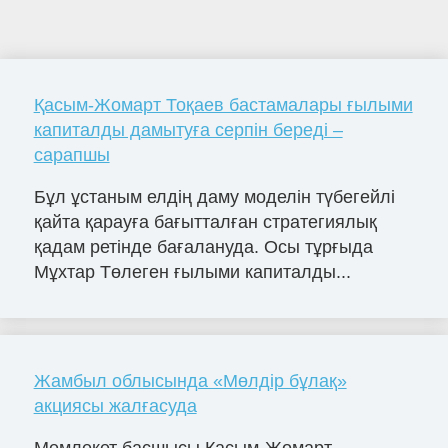
Қасым-Жомарт Тоқаев бастамалары ғылыми
капиталды дамытуға серпін береді –
сарапшы
Бұл ұстаным елдің даму моделін түбегейлі
қайта қарауға бағытталған стратегиялық
қадам ретінде бағалануда. Осы тұрғыда
Мұхтар Төлеген ғылыми капиталды...
Жамбыл облысында «Мөлдір бұлақ»
акциясы жалғасуда
Мемлекет басшысы Қасым-Жомарт