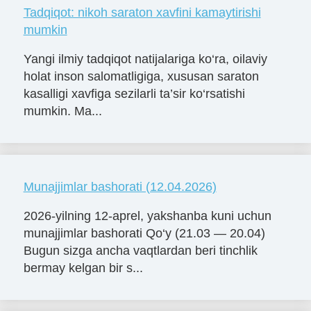
Tadqiqot: nikoh saraton xavfini kamaytirishi
mumkin
Yangi ilmiy tadqiqot natijalariga ko‘ra, oilaviy
holat inson salomatligiga, xususan saraton
kasalligi xavfiga sezilarli ta’sir ko‘rsatishi
mumkin. Ma...
Munajjimlar bashorati (12.04.2026)
2026-yilning 12-aprel, yakshanba kuni uchun
munajjimlar bashorati Qo‘y (21.03 — 20.04)
Bugun sizga ancha vaqtlardan beri tinchlik
bermay kelgan bir s...