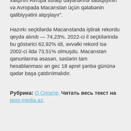
xalqının Avropa İttifaqı dəyərlərinə sadiqliyinin
və Avropada Macarıstan üçün qələbənin
qalibiyyətini alqışlayır”.
Hazırkı seçkilərdə Macarıstanda iştirak rekordu
qeydə alınıb — 74,23%. 2022-ci il seçkilərində
bu göstərici 62,92% idi, əvvəlki rekord isə
2002-ci ildə 73,51% olmuşdu. Macarıstan
qanunlarına əsasən, səslərin tam
hesablanması ən gec 18 aprel şənbə gününə
qədər başa çatdırılmalıdır.
Рубрика:
О Спорте
.
Читать весь текст на
post-media.az
.