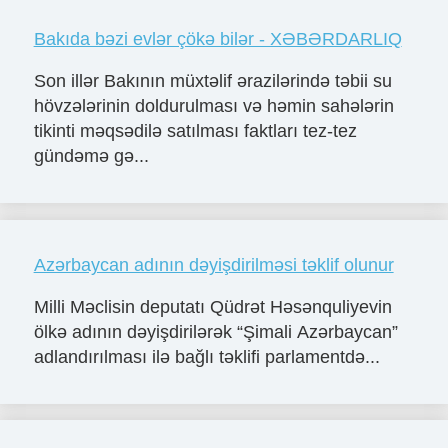
Bakıda bəzi evlər çökə bilər - XƏBƏRDARLIQ
Son illər Bakının müxtəlif ərazilərində təbii su
hövzələrinin doldurulması və həmin sahələrin
tikinti məqsədilə satılması faktları tez-tez
gündəmə gə...
Azərbaycan adının dəyişdirilməsi təklif olunur
Milli Məclisin deputatı Qüdrət Həsənquliyevin
ölkə adının dəyişdirilərək “Şimali Azərbaycan”
adlandırılması ilə bağlı təklifi parlamentdə...