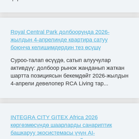
Royal Central Park долбоорунда 2026-
жылдын 4-апрелинде квартира сатуу
боюнча келишимдердин тез өсүшү
Суроо-талап өсүүдө, сатып алуучулар
активдүү: долбоор рынок жанданып жаткан
шартта позициясын бекемдөйт 2026-жылдын
4-апрели девелопер RCA Living тар...
INTEGRA CITY GITEX Africa 2026
көргөзмөсүндө шаарларды санариптик
башкаруу экосистемасы үчүн AI-