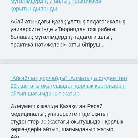
мұғалімдердің 7 айлық практикасы
қорытындыланды
Абай атындағы Қазақ ұлттық педагогикалық
университетінде «Теориядан тәжірибеге:
болашақ мұғалімдердің педагогикалық
практика нәтижелері» атты бітіруш...
“Айғайлап, қорлайды”: Алматыда студенттер
90 жастағы оқытушыдан қорлық көргендерін
айтып шағымданып жатыр
Әлеуметтік желіде Қазақстан-Ресей
медициналық университетінде оқитын
студенттер 90 жастағы оқытушыдан қорлық
көргендерін айтып, шағымданып жатыр.
Айт...