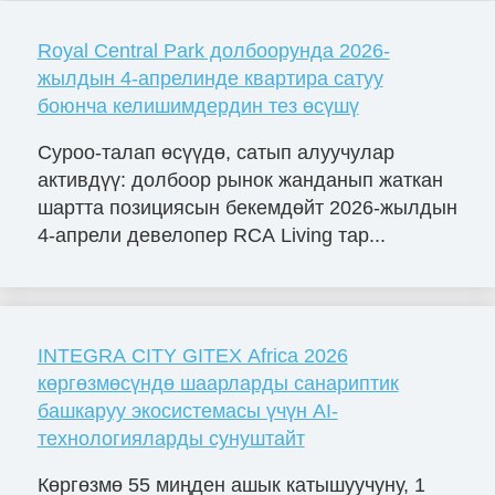
Royal Central Park долбоорунда 2026-
жылдын 4-апрелинде квартира сатуу
боюнча келишимдердин тез өсүшү
Суроо-талап өсүүдө, сатып алуучулар
активдүү: долбоор рынок жанданып жаткан
шартта позициясын бекемдөйт 2026-жылдын
4-апрели девелопер RCA Living тар...
INTEGRA CITY GITEX Africa 2026
көргөзмөсүндө шаарларды санариптик
башкаруу экосистемасы үчүн AI-
технологияларды сунуштайт
Көргөзмө 55 миңден ашык катышуучуну, 1