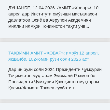
ДУШАНБЕ, 12.04.2026. /АМИТ «Ховар»/. 10
апрел дар Институти омӯзиши масъалаҳои
давлатҳои Осиё ва Аврупои Академияи
миллии илмҳои Тоҷикистон таҳти унв...
ТАҚВИМИ АМИТ «ХОВАР»: имрӯз 12 апрел,
якшанбе, 102-юмин рӯзи соли 2026 аст
Дар ин рӯзи соли 2024 Президенти Ҷумҳурии
Тоҷикистон муҳтарам Эмомалӣ Раҳмон бо
Президенти Ҷумҳурии Қазоқистон муҳтарам
Қосим-Жомарт Токаев суҳбати т...