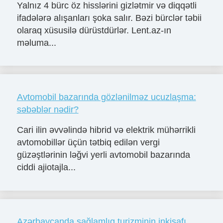
Yalnız 4 bürc öz hisslərini gizlətmir və diqqətli
ifadələrə alışanları şoka salır. Bəzi bürclər təbii
olaraq xüsusilə dürüstdürlər. Lent.az-ın
məluma...
Avtomobil bazarında gözlənilməz ucuzlaşma:
səbəblər nədir?
Cari ilin əvvəlində hibrid və elektrik mühərrikli
avtomobillər üçün tətbiq edilən vergi
güzəştlərinin ləğvi yerli avtomobil bazarında
ciddi ajiotajla...
Azərbaycanda sağlamlıq turizminin inkişafı