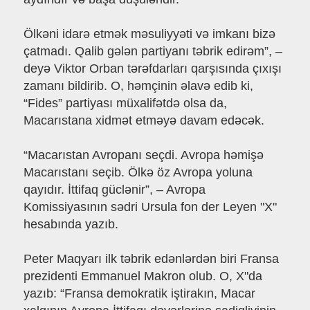
Ölkəni idarə etmək məsuliyyəti və imkanı bizə
çatmadı. Qalib gələn partiyanı təbrik edirəm”, –
deyə Viktor Orban tərəfdarları qarşısında çıxışı
zamanı bildirib. O, həmçinin əlavə edib ki,
“Fides” partiyası müxalifətdə olsa da,
Macarıstana xidmət etməyə davam edəcək.
“Macarıstan Avropanı seçdi. Avropa həmişə
Macarıstanı seçib. Ölkə öz Avropa yoluna
qayıdır. İttifaq güclənir”, – Avropa
Komissiyasının sədri Ursula fon der Leyen "X"
hesabında yazıb.
Peter Maqyarı ilk təbrik edənlərdən biri Fransa
prezidenti Emmanuel Makron olub. O, X"da
yazıb: “Fransa demokratik iştirakın, Macar