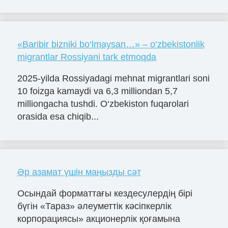
«Baribir bizniki bo‘lmaysan…» – o‘zbekistonlik
migrantlar Rossiyani tark etmoqda
2025-yilda Rossiyadagi mehnat migrantlari soni
10 foizga kamaydi va 6,3 milliondan 5,7
milliongacha tushdi. O‘zbekiston fuqarolari
orasida esa chiqib...
Әр азамат үшін маңызды сәт
Осындай форматтағы кездесулердің бірі
бүгін «Тараз» әлеуметтік кәсіпкерлік
корпорациясы» акционерлік қоғамына