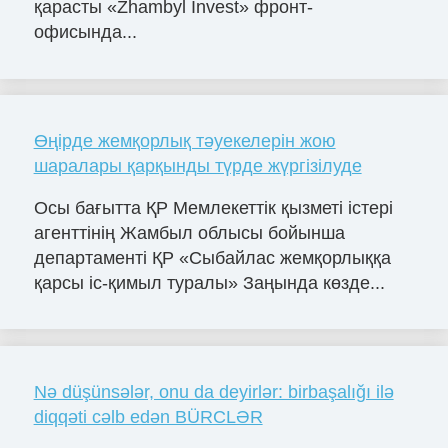
қарасты «Zhambyl Invest» фронт-
офисында...
Өңірде жемқорлық тәуекелерін жою
шаралары қарқынды түрде жүргізілуде
Осы бағытта ҚР Мемлекеттік қызметі істері
агенттінің Жамбыл облысы бойынша
департаменті ҚР «Сыбайлас жемқорлыққа
қарсы іс-қимыл туралы» Заңында көзде...
Nə düşünsələr, onu da deyirlər: birbaşalığı ilə
diqqəti cəlb edən BÜRCLƏR