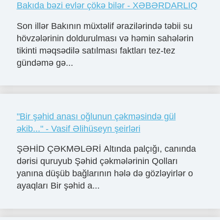
Bakıda bəzi evlər çökə bilər - XƏBƏRDARLIQ
Son illər Bakının müxtəlif ərazilərində təbii su
hövzələrinin doldurulması və həmin sahələrin
tikinti məqsədilə satılması faktları tez-tez
gündəmə gə...
"Bir şəhid anası oğlunun çəkməsində gül
əkib..." - Vasif Əlihüseyn şeirləri
ŞƏHİD ÇƏKMƏLƏRİ Altında palçığı, canında
dərisi quruyub Şəhid çəkmələrinin Qolları
yanına düşüb bağlarının hələ də gözləyirlər o
ayaqları Bir şəhid a...