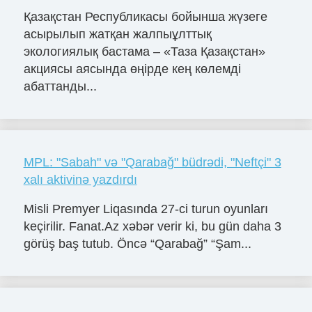
Қазақстан Республикасы бойынша жүзеге
асырылып жатқан жалпыұлттық
экологиялық бастама – «Таза Қазақстан»
акциясы аясында өңірде кең көлемді
абаттанды...
MPL: "Sabah" və "Qarabağ" büdrədi, "Neftçi" 3
xalı aktivinə yazdırdı
Misli Premyer Liqasında 27-ci turun oyunları
keçirilir. Fanat.Az xəbər verir ki, bu gün daha 3
görüş baş tutub. Öncə “Qarabağ” “Şam...