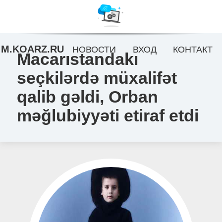
M.KOARZ.RU
НОВОСТИ
ВХОД
КОНТАКТ
Macarıstandakı
seçkilərdə müxalifət
qalib gəldi, Orban
məğlubiyyəti etiraf etdi