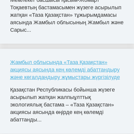
Тоқаевтың бастамасымен жүзеге асырылып
жатқан «Таза Қазақстан» тұжырымдамасы
аясында Жамбыл облысының Жамбыл және
Сарыс...
Жамбыл облысында «Таза Қазақстан»
акциясы аясында кең көлемді абаттандыру
және көгалдандыру жұмыстары жүргізілуде
Қазақстан Республикасы бойынша жүзеге
асырылып жатқан жалпыұлттық
экологиялық бастама – «Таза Қазақстан»
акциясы аясында өңірде кең көлемді
абаттанды...