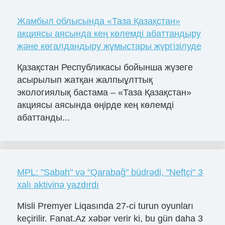
Жамбыл облысында «Таза Қазақстан»
акциясы аясында кең көлемді абаттандыру
және көгалдандыру жұмыстары жүргізілуде
Қазақстан Республикасы бойынша жүзеге
асырылып жатқан жалпыұлттық
экологиялық бастама – «Таза Қазақстан»
акциясы аясында өңірде кең көлемді
абаттанды...
MPL: "Sabah" və "Qarabağ" büdrədi, "Neftçi" 3
xalı aktivinə yazdırdı
Misli Premyer Liqasında 27-ci turun oyunları
keçirilir. Fanat.Az xəbər verir ki, bu gün daha 3