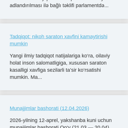
adlandırılması ilə bağlı təklifi parlamentdə...
Tadqiqot: nikoh saraton xavfini kamaytirishi
mumkin
Yangi ilmiy tadqiqot natijalariga ko‘ra, oilaviy
holat inson salomatligiga, xususan saraton
kasalligi xavfiga sezilarli ta’sir ko‘rsatishi
mumkin. Ma...
Munajjimlar bashorati (12.04.2026)
2026-yilning 12-aprel, yakshanba kuni uchun
munajjimlar bashorati Qo‘y (21.03 — 20.04)