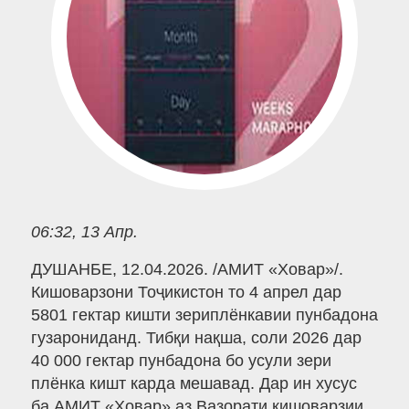
06:32, 13 Апр.
ДУШАНБЕ, 12.04.2026. /АМИТ «Ховар»/.
Кишоварзони Тоҷикистон то 4 апрел дар
5801 гектар кишти зериплёнкавии пунбадона
гузарониданд. Тибқи нақша, соли 2026 дар
40 000 гектар пунбадона бо усули зери
плёнка кишт карда мешавад. Дар ин хусус
ба АМИТ «Ховар» аз Вазорати кишоварзии