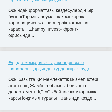
Әр азамат үшін маңызды сәт
Осындай форматтағы кездесулердің бірі
бүгін «Тараз» әлеуметтік кәсіпкерлік
корпорациясы» акционерлік қоғамына
қарасты «Zhambyl Invest» фронт-
офисында...
Өңірде жемқорлық тәуекелерін жою
шаралары қарқынды түрде жүргізілуде
Осы бағытта ҚР Мемлекеттік қызметі істері
агенттінің Жамбыл облысы бойынша
департаменті ҚР «Сыбайлас жемқорлыққа
қарсы іс-қимыл туралы» Заңында көзде...