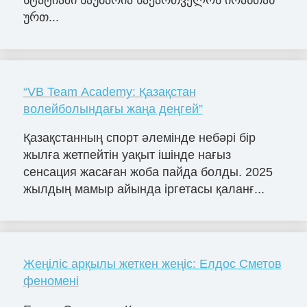
ურთ...
“VB Team Academy: Қазақстан
волейболындағы жаңа деңгей”
Қазақстанның спорт әлемінде небәрі бір
жылға жетпейтін уақыт ішінде нағыз
сенсация жасаған жоба пайда болды. 2025
жылдың мамыр айында іргетасы қаланғ...
Жеңіліс арқылы жеткен жеңіс: Елдос Сметов
феномені