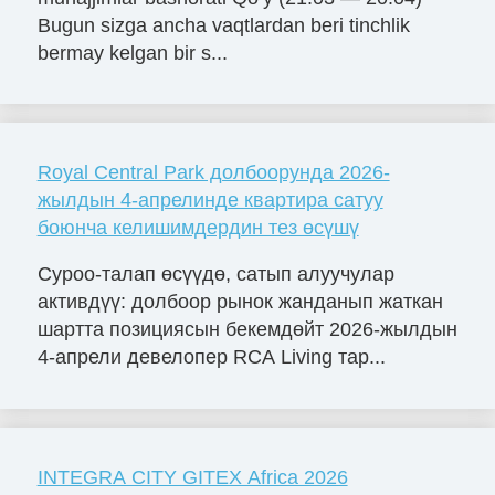
Bugun sizga ancha vaqtlardan beri tinchlik
bermay kelgan bir s...
Royal Central Park долбоорунда 2026-
жылдын 4-апрелинде квартира сатуу
боюнча келишимдердин тез өсүшү
Суроо-талап өсүүдө, сатып алуучулар
активдүү: долбоор рынок жанданып жаткан
шартта позициясын бекемдөйт 2026-жылдын
4-апрели девелопер RCA Living тар...
INTEGRA CITY GITEX Africa 2026