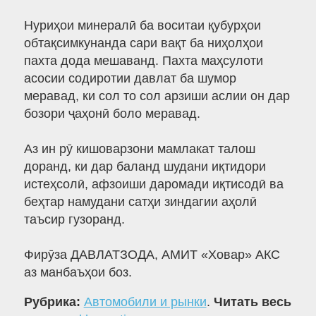
Нуриҳои минералӣ ба воситаи қубурҳои
обтақсимкунанда сари вақт ба ниҳолҳои
пахта дода мешаванд. Пахта маҳсулоти
асосии содиротии давлат ба шумор
меравад, ки сол то сол арзиши аслии он дар
бозори ҷаҳонӣ боло меравад.
Аз ин рӯ кишоварзони мамлакат талош
доранд, ки дар баланд шудани иқтидори
истеҳсолӣ, афзоиши даромади иқтисодӣ ва
беҳтар намудани сатҳи зиндагии аҳолӣ
таъсир гузоранд.
Фирӯза ДАВЛАТЗОДА, АМИТ «Ховар» АКС
аз манбаъҳои боз.
Рубрика:
Автомобили и рынки
.
Читать весь