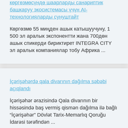
көргөзмөсүндө шаарларды санариптик
башкаруу экосистемасы үчүн AI-
технологияларды сунуштайт
Көргөзмө 55 миңден ашык катышуучуну, 1
500 эл аралык экспонентти жана 700дөн
ашык спикерди бириктирет INTEGRA CITY
эл аралык компаниялар тобу Африка ...
İçərişəhərdə qala divarının dağılma səbəbi
açıqlandı
İçərişəhər ərazisində Qala divarının bir
hissəsində baş vermiş qismən dağılma ilə bağlı
“İçərişəhər” Dövlət Tarix-Memarlıq Qoruğu
İdarəsi tərəfindən ...