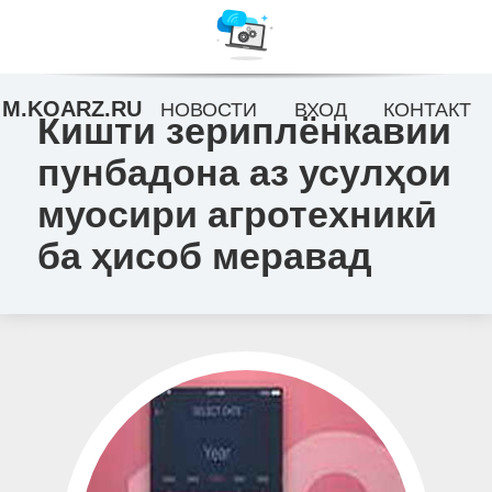
M.KOARZ.RU
НОВОСТИ
ВХОД
КОНТАКТ
Кишти зериплёнкавии
пунбадона аз усулҳои
муосири агротехникӣ
ба ҳисоб меравад