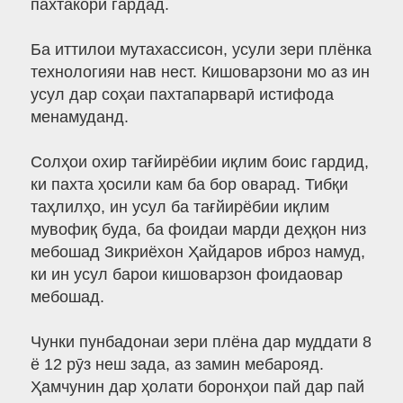
пахтакорӣ гардад.
Ба иттилои мутахассисон, усули зери плёнка
технологияи нав нест. Кишоварзони мо аз ин
усул дар соҳаи пахтапарварӣ истифода
менамуданд.
Солҳои охир тағйирёбии иқлим боис гардид,
ки пахта ҳосили кам ба бор оварад. Тибқи
таҳлилҳо, ин усул ба тағйирёбии иқлим
мувофиқ буда, ба фоидаи марди деҳқон низ
мебошад Зикриёхон Ҳайдаров иброз намуд,
ки ин усул барои кишоварзон фоидаовар
мебошад.
Чунки пунбадонаи зери плёна дар муддати 8
ё 12 рӯз неш зада, аз замин мебарояд.
Ҳамчунин дар ҳолати боронҳои пай дар пай