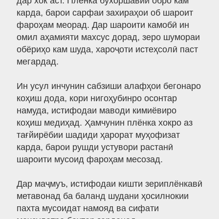
дар хок аст. Плёнка бухоршавии обро кам
карда, барои сарфаи захираҳои об шароит
фароҳам меорад. Дар шароити камобӣ ин
омил аҳамияти махсус дорад, зеро шумораи
обёриҳо кам шуда, хароҷоти истеҳсолӣ паст
мегардад.
Ин усул инчунин сабзиши алафҳои бегонаро
коҳиш дода, кори нигоҳубинро осонтар
намуда, истифодаи маводи кимиёвиро
коҳиш медиҳад. Ҳамчунин плёнка хокро аз
тағйирёбии шадиди ҳарорат муҳофизат
карда, барои рушди устувори растанӣ
шароити мусоид фароҳам месозад.
Дар маҷмуъ, истифодаи кишти зериплёнкавӣ
метавонад ба баланд шудани ҳосилнокии
пахта мусоидат намояд ва сифати