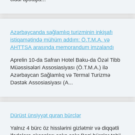
Azərbaycanda sağlamlıq turizminin inkişafı
istiqamətində mühüm addım: Ö.T.M.A. və
AHTTSA arasında memorandum imzalandı
Aprelin 10-da Safran Hotel Baku-da Özəl Tibb
Müəssisələri Assosiasiyası (Ö.T.M.A.) ilə
Azərbaycan Sağlamlıq və Termal Turizmə
Dəstək Assosiasiyası (A...
Dürüst ünsiyyət quran bürclər
Yalnız 4 bürc öz hisslərini gizlətmir və diqqətli