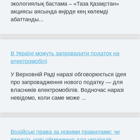
экологиялық бастама – «Таза Қазақстан»
акциясы аясында өңірде кең көлемді
абаттанды...
В Україні можуть запровадити податок на
електромобілі
У Верховній Раді наразі обговорюється ідея
про запровадження нового податку — для
власників електромобілів. Водночас наразі
невідомо, коли саме може ...
Водійські права за новими правилами: чи
введуть нові обмеження для українців