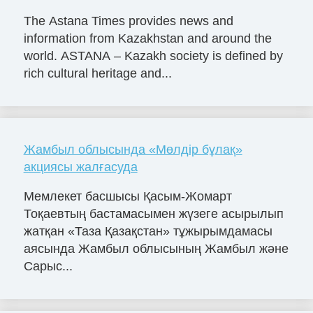
The Astana Times provides news and
information from Kazakhstan and around the
world. ASTANA – Kazakh society is defined by
rich cultural heritage and...
Жамбыл облысында «Мөлдір бұлақ»
акциясы жалғасуда
Мемлекет басшысы Қасым-Жомарт
Тоқаевтың бастамасымен жүзеге асырылып
жатқан «Таза Қазақстан» тұжырымдамасы
аясында Жамбыл облысының Жамбыл және
Сарыс...