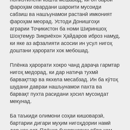
фароҳам овардани шароити мусоиди
сабзиш ва нашъунамои растанӣ имконият
фароҳам меорад. Устоди Донишгоҳи
аграрии Тоҷикистон ба номи Шириншоҳ
Шоҳтемур Зикриёхон Ҳайдаров иброз намуд,
ки яке аз афзалияти асосии ин усул нигоҳ
доштани ҳарорати хок мебошад.
Плёнка ҳарорати хокро чанд дараҷа гармтар
нигоҳ медорад, ки дар натиҷа тухмӣ
барвақттар ва якхела месабзад. Ин ба кӯтоҳ
шудани давраи нашъунамои пахта ва
барвақт пухта расидани ҳосил мусоидат
мекунад.
Ба таъкиди олимони соҳаи кишоварзӣ,
бартарии дигари муҳим нигоҳдории намӣ