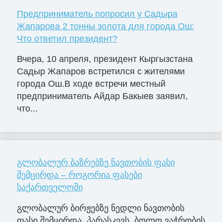
Предприниматель попросил у Садыра
Жапарова 2 тонны золота для города Ош:
Что ответил президент?
Вчера, 10 апреля, президент Кыргызстана
Садыр Жапаров встретился с жителями
города Ош.В ходе встречи местный
предприниматель Айдар Бакыев заявил,
что...
გლობალურ ბაზრებზე ნავთობის ფასი
შემცირდა – როგორია ფასები
საქართველოში
გლობალურ ბირჟებზე ნედლი ნავთობის
ფასი შემცირდა. პარასკევს, ბოლო ვაჭრობის