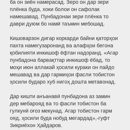
ба он зиён намерасад. Зеро он дар зери
плёнка буда, хоки болои он сафолак
намешавад. Пунбадонаи зери плёнка то
даври дуюм бо намӣ таъмин мебошад.
Кишоварзон дигар коркарди байни қаторҳои
пахта намегузаронанд ва алафҳои бегона
қобилияти инкишоф ёфтан надоранд. «Агар
пунбадона барвақттар инкишоф ёбад, то
моҳи июн аллакай ҳосили кураки он пайдо
мешавад ва дар гармиҳои фасли тобистон
ҳосили бударо хуб нигоҳ дошта метавонад.
Дар кишти анъанавӣ пунбадона аз замин
дер мебарояд ва то фасли тобистон ба
гулкунӣ оғоз мекунад. Агар тобистон гарм
ояд, ҳосили буда нобуд мегардад»,-гуфт
Зикриёхон Ҳайдаров.