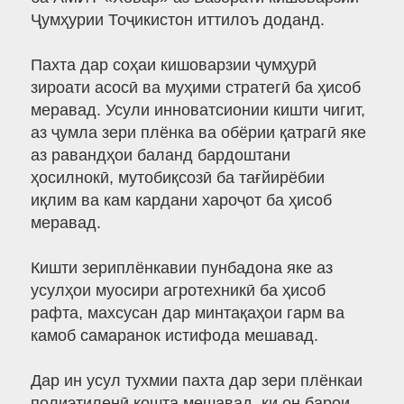
Ҷумҳурии Тоҷикистон иттилоъ доданд.
Пахта дар соҳаи кишоварзии ҷумҳурӣ
зироати асосӣ ва муҳими стратегӣ ба ҳисоб
меравад. Усули инноватсионии кишти чигит,
аз ҷумла зери плёнка ва обёрии қатрагӣ яке
аз равандҳои баланд бардоштани
ҳосилнокӣ, мутобиқсозӣ ба тағйирёбии
иқлим ва кам кардани хароҷот ба ҳисоб
меравад.
Кишти зериплёнкавии пунбадона яке аз
усулҳои муосири агротехникӣ ба ҳисоб
рафта, махсусан дар минтақаҳои гарм ва
камоб самаранок истифода мешавад.
Дар ин усул тухмии пахта дар зери плёнкаи
полиэтиленӣ кошта мешавад, ки он барои