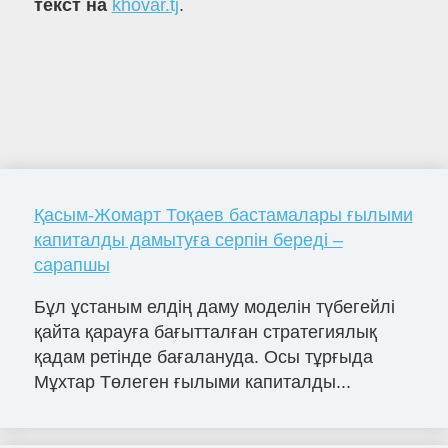
текст на
khovar.tj
.
Қасым-Жомарт Тоқаев бастамалары ғылыми
капиталды дамытуға серпін береді –
сарапшы
Бұл ұстаным елдің даму моделін түбегейлі
қайта қарауға бағытталған стратегиялық
қадам ретінде бағалануда. Осы тұрғыда
Мұхтар Төлеген ғылыми капиталды...