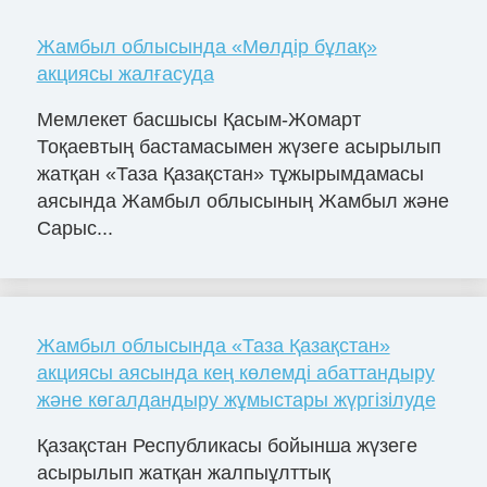
Жамбыл облысында «Мөлдір бұлақ»
акциясы жалғасуда
Мемлекет басшысы Қасым-Жомарт
Тоқаевтың бастамасымен жүзеге асырылып
жатқан «Таза Қазақстан» тұжырымдамасы
аясында Жамбыл облысының Жамбыл және
Сарыс...
Жамбыл облысында «Таза Қазақстан»
акциясы аясында кең көлемді абаттандыру
және көгалдандыру жұмыстары жүргізілуде
Қазақстан Республикасы бойынша жүзеге
асырылып жатқан жалпыұлттық