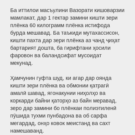
Ба иттилои масъулини Вазорати кишоварзии
мамлакат, дар 1 гектар замини кишти зери
плёнка 60 килограмм плёнка истифода
бурда мешавад. Ба таъкиди мутахассисон,
кишти пахта дар зери плёнка аз чанд ҷиҳат
бартарият дошта, ба гирифтани ҳосили
фаровон ва баландсифат мусоидат
мекунад.
Ҳамчунин гуфта шуд, ки агар дар оянда
кишти зери плёнка ва обмонии қатрагӣ
амалӣ шавад, ягонакунии ниҳолҳо ва
коркарди байни қаторҳо аз байн меравад,
зеро дар замини бо плёнкаи полиэтиленӣ
пӯшида тухми пунбадона ва об сарфа
мегардад, онҳо ковок меистанд ва сахт
намешаванд.