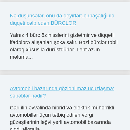
Nə düşünsələr, onu da deyirlər: birbaşalığı ilə
diqqəti cəlb edən BÜRCLƏR
Yalnız 4 bürc öz hisslərini gizlətmir və diqqətli
ifadələrə alışanları şoka salır. Bəzi bürclər təbii
olaraq xüsusilə dürüstdürlər. Lent.az-ın
məluma...
Avtomobil bazarında gözlənilməz ucuzlaşma:
səbəblər nədir?
Cari ilin əvvəlində hibrid və elektrik mühərrikli
avtomobillər üçün tətbiq edilən vergi
güzəştlərinin ləğvi yerli avtomobil bazarında
ciddi ajiotajla...