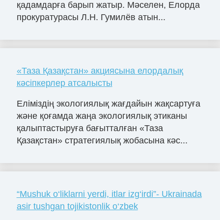
қадамдарға барып жатыр. Мәселен, Елорда
прокуратурасы Л.Н. Гумилёв атын...
«Таза Қазақстан» акциясына елордалық
кәсіпкерлер атсалысты
Еліміздің экологиялық жағдайын жақсартуға
және қоғамда жаңа экологиялық этиканы
қалыптастыруға бағытталған «Таза
Қазақстан» стратегиялық жобасына кәс...
“Mushuk o‘liklarni yerdi, itlar izg‘irdi”- Ukrainada
asir tushgan tojikistonlik o‘zbek