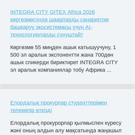
INTEGRA CITY GITEX Africa 2026
көргөзмөсүндө шаарларды санариптик
башкаруу экосистемасы үчүн AI-
технологияларды сунуштайт
Көргөзмө 55 миңден ашык катышуучуну, 1
500 эл аралык экспонентти жана 700дөн
ашык спикерди бириктирет INTEGRA CITY
эл аралык компаниялар тобу Африка ...
Елордалық прокурлар студенттерімен
телекөпір өткізді
Елордалық прокурорлар қылмыспен күресу
жәні оның алдын алу мақсатында жаңашыл