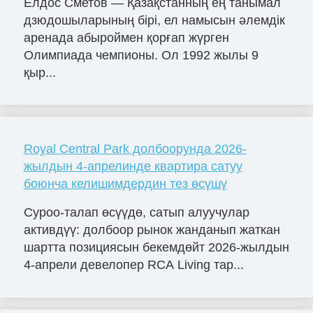
Елдос Сметов — Қазақстанның ең танымал
дзюдошыларының бірі, ел намысын әлемдік
аренада абыроймен қорғап жүрген
Олимпиада чемпионы. Ол 1992 жылы 9
қыр...
Royal Central Park долбоорунда 2026-
жылдын 4-апрелинде квартира сатуу
боюнча келишимдердин тез өсүшү
Суроо-талап өсүүдө, сатып алуучулар
активдүү: долбоор рынок жанданып жаткан
шартта позициясын бекемдөйт 2026-жылдын
4-апрели девелопер RCA Living тар...