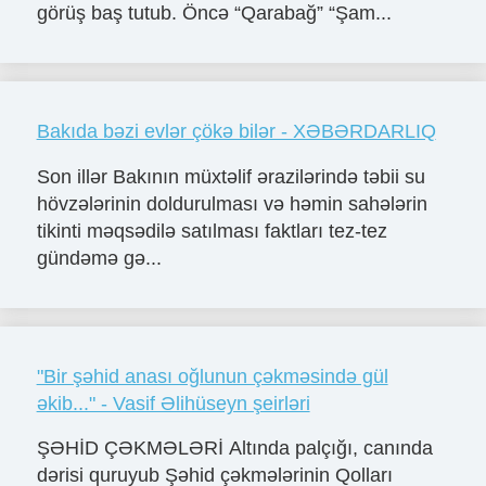
görüş baş tutub. Öncə “Qarabağ” “Şam...
Bakıda bəzi evlər çökə bilər - XƏBƏRDARLIQ
Son illər Bakının müxtəlif ərazilərində təbii su
hövzələrinin doldurulması və həmin sahələrin
tikinti məqsədilə satılması faktları tez-tez
gündəmə gə...
"Bir şəhid anası oğlunun çəkməsində gül
əkib..." - Vasif Əlihüseyn şeirləri
ŞƏHİD ÇƏKMƏLƏRİ Altında palçığı, canında
dərisi quruyub Şəhid çəkmələrinin Qolları