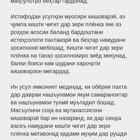
маҳсулотро беҳтар гардонад.
Истифодаи усулҳои муосири кишоварзӣ, аз
ҷумла кишти чигит дар зери плёнка яке аз
роҳҳои асосии баланд бардоштани
истеҳсолоти пахтакорӣ ва беҳтар намудани
ҳосилнокӣ мебошад. Кишти чигит дар зери
плёнка на танҳо ҳосилнокиро зиёд мекунад,
балки боиси кам шудани хароҷоти
кишоварзон мегардад.
Ин усул имконият медиҳад, ки обёрии пахта
дар давраи нашъунамои якум самараноктар
ва нашъунамои тухмӣ муътадил бошад.
Масъулини соҳа ва мутахассисони
кишоварзӣ бар ин назаранд, ки дар оянда
васеъ намудани кишти чигит дар зери
плёнка метавонад қадами муҳим дар рушди