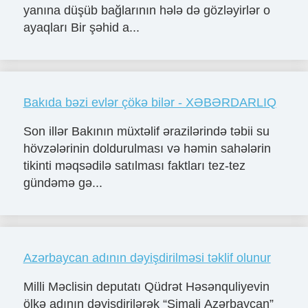
yanına düşüb bağlarının hələ də gözləyirlər o
ayaqları Bir şəhid a...
Bakıda bəzi evlər çökə bilər - XƏBƏRDARLIQ
Son illər Bakının müxtəlif ərazilərində təbii su
hövzələrinin doldurulması və həmin sahələrin
tikinti məqsədilə satılması faktları tez-tez
gündəmə gə...
Azərbaycan adının dəyişdirilməsi təklif olunur
Milli Məclisin deputatı Qüdrət Həsənquliyevin
ölkə adının dəyişdirilərək “Şimali Azərbaycan”