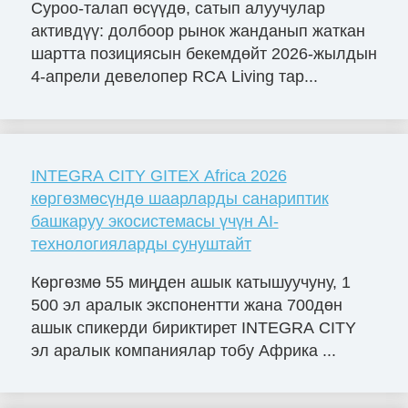
Суроо-талап өсүүдө, сатып алуучулар
активдүү: долбоор рынок жанданып жаткан
шартта позициясын бекемдөйт 2026-жылдын
4-апрели девелопер RCA Living тар...
INTEGRA CITY GITEX Africa 2026
көргөзмөсүндө шаарларды санариптик
башкаруу экосистемасы үчүн AI-
технологияларды сунуштайт
Көргөзмө 55 миңден ашык катышуучуну, 1
500 эл аралык экспонентти жана 700дөн
ашык спикерди бириктирет INTEGRA CITY
эл аралык компаниялар тобу Африка ...