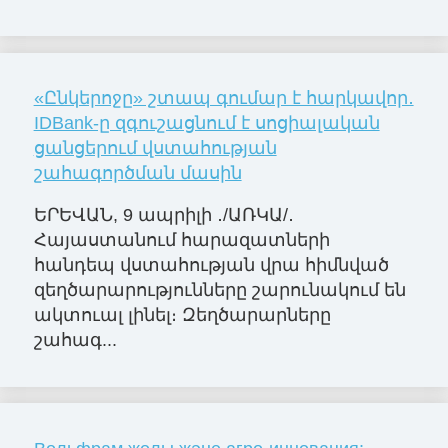
«Ընկերոջը» շտապ գումար է հարկավոր․
IDBank-ը զգուշացնում է սոցիալական
ցանցերում վստահության
շահագործման մասին
ԵՐԵՎԱՆ, 9 ապրիլի ․/ԱՌԿԱ/․
Հայաստանում հարազատների
հանդեպ վստահության վրա հիմնված
զեղծարարությունները շարունակում են
ակտուալ լինել։ Զեղծարարները
շահագ...