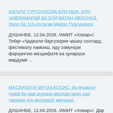
ШЕЪРИ ТУРСУНЗОДА БӮИ ИШҚ, БӮИ
ҶАВОНМАРДӢ ВА БӮИ ВАТАН МЕКУНАД.
Эҳдо ба 115-солагии Мирзо Турсунзода
ДУШАНБЕ, 12.04.2026. /АМИТ «Ховар»/.
Тибқи «Ҷадвали баргузории ҷашну солгард,
фестивалу намоиш, иду озмунҳои
фарҳангию маърифатӣ ва ҳунарҳои
мардумӣ ...
МАСЛИҲАТИ МУТАХАССИС. Истеъмоли
чукрӣ ба кам шудани моддаи қанд дар
таркиби хун мусоидат мекунад
ДУШАНБЕ, 12.04.2026. /АМИТ «Ховар»/. Дар