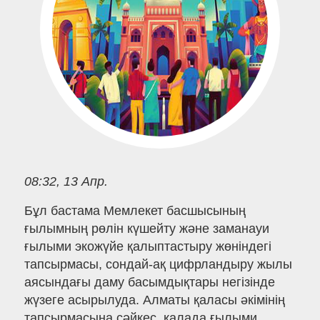
08:32, 13 Апр.
Бұл бастама Мемлекет басшысының
ғылымның рөлін күшейту және заманауи
ғылыми экожүйе қалыптастыру жөніндегі
тапсырмасы, сондай-ақ цифрландыру жылы
аясындағы даму басымдықтары негізінде
жүзеге асырылуда. Алматы қаласы әкімінің
тапсырмасына сәйкес, қалада ғылыми