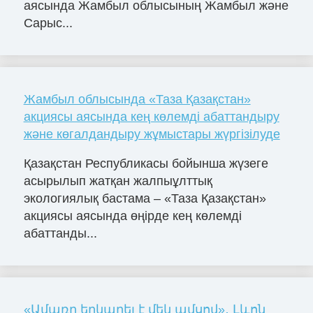
аясында Жамбыл облысының Жамбыл және
Сарыс...
Жамбыл облысында «Таза Қазақстан»
акциясы аясында кең көлемді абаттандыру
және көгалдандыру жұмыстары жүргізілуде
Қазақстан Республикасы бойынша жүзеге
асырылып жатқан жалпыұлттық
экологиялық бастама – «Таза Қазақстан»
акциясы аясында өңірде кең көлемді
абаттанды...
«Ամառը երկարել է մեկ ամսով»․ Լևոն