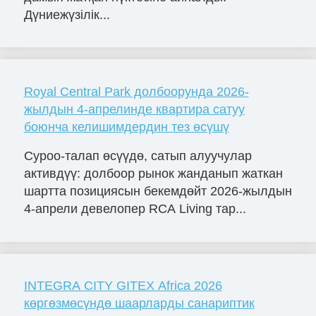
Дүниежүзілік...
Royal Central Park долбоорунда 2026-
жылдын 4-апрелинде квартира сатуу
боюнча келишимдердин тез өсүшү
Суроо-талап өсүүдө, сатып алуучулар
активдүү: долбоор рынок жанданып жаткан
шартта позициясын бекемдөйт 2026-жылдын
4-апрели девелопер RCA Living тар...
INTEGRA CITY GITEX Africa 2026
көргөзмөсүндө шаарларды санариптик