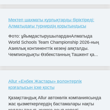
Мектеп шахматы құрлықтарды біріктіреді:
Алматыдағы турнирдің қорытындысы
Фото: ұйымдастырушыларданАлматыда
World Schools Team Championship 2026-ның
Азиялық континенттік кезеңі аяқталды.
Чемпиондықты Өзбекстанның Ташкент қа...
Allur «Еңбек Жастары» волонтерлік
қозғалысын іске қосты
Қазақстандық Allur автокөлік компаниясында
жас қызметкерлердің бастамалары нақты