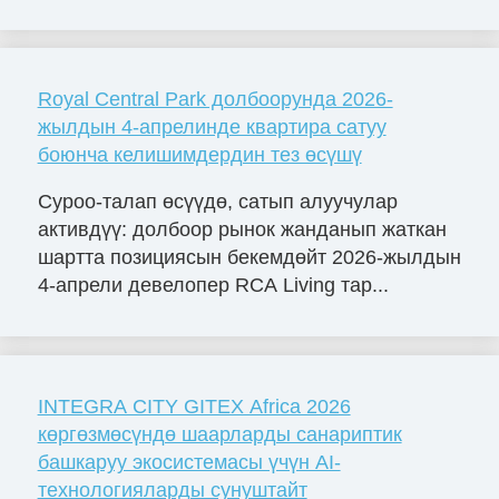
Royal Central Park долбоорунда 2026-
жылдын 4-апрелинде квартира сатуу
боюнча келишимдердин тез өсүшү
Суроо-талап өсүүдө, сатып алуучулар
активдүү: долбоор рынок жанданып жаткан
шартта позициясын бекемдөйт 2026-жылдын
4-апрели девелопер RCA Living тар...
INTEGRA CITY GITEX Africa 2026
көргөзмөсүндө шаарларды санариптик
башкаруу экосистемасы үчүн AI-
технологияларды сунуштайт