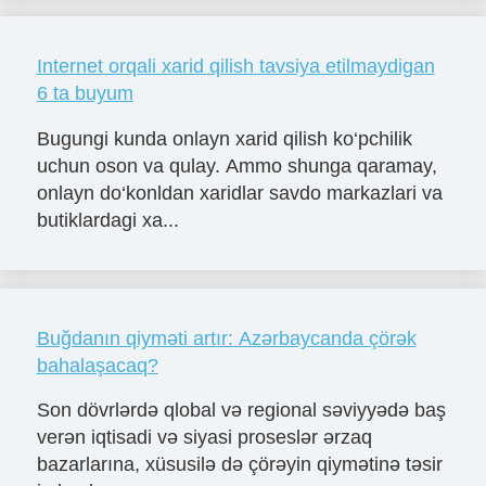
Internet orqali xarid qilish tavsiya etilmaydigan
6 ta buyum
Bugungi kunda onlayn xarid qilish ko‘pchilik
uchun oson va qulay. Ammo shunga qaramay,
onlayn do‘konldan xaridlar savdo markazlari va
butiklardagi xa...
Buğdanın qiyməti artır: Azərbaycanda çörək
bahalaşacaq?
Son dövrlərdə qlobal və regional səviyyədə baş
verən iqtisadi və siyasi proseslər ərzaq
bazarlarına, xüsusilə də çörəyin qiymətinə təsir