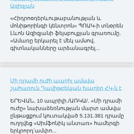
Ազիզյան
«Հիդրոօդերևութաբանության և
մոնիթորինգի կենտրոն» ՊՈԱԿ-ի տնօրեն
Լևոն Ազիզյանի ֆեյսբուքյան գրառումը․
«Ամառը երկարել է մեկ ամսով․
գիտնականները արձանագրել...
Մի դրամի ուժի ապրիլ ամսվա
շահառուն Դավիթբեկյան խաղեր ՀԿ-ն է
ԵՐԵՎԱՆ, 10 ապրիլի․/ԱՌԿԱ/․ «Մի դրամի
ուժը» նախաձեռնության մարտ ամսվա
ընթացքում կուտակված 5.131.381 դրամը
ուղղվեց «Սիմֆոնիկ անտառ» համերգի
երկրորդ՝ամփո...