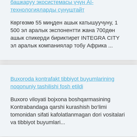
башкаруу экосистемасы үчүн AI-
технологияларды сунуштайт
Көргөзмө 55 миңден ашык катышуучуну, 1
500 эл аралык экспонентти жана 700дөн
ашык спикерди бириктирет INTEGRA CITY
эл аралык компаниялар тобу Африка ...
Buxoroda kontrafakt tibbiyot buyumlarining
noqonuniy tashilishi fosh etildi
Buxoro viloyati bojxona boshqarmasining
Kontrabandaga qarshi kurashish bo‘limi
tomonidan sifati kafolatlanmagan dori vositalari
va tibbiyot buyumlari...