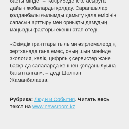
басты міндет – тәжірибеде іске асыруға
дайын жобаларды қолдау. Сарапшылар
қолданбалы ғылымды дамыту қала өмірінің
сапасын арттыру мен орнықты дамудың
маңызды факторы екенін атап өтеді.
«Әкімдік гранттары ғылыми әзірлемелердің
зертханада ғана емес, оның шын мәнінде
экология, көлік, цифрлық сервистер және
басқа да салаларда кеңінен қолданылуына
бағытталған», – деді Шолпан
Жаманбалаева.
Рубрика:
Люди и События
.
Читать весь
текст на
www.newsroom.kz
.