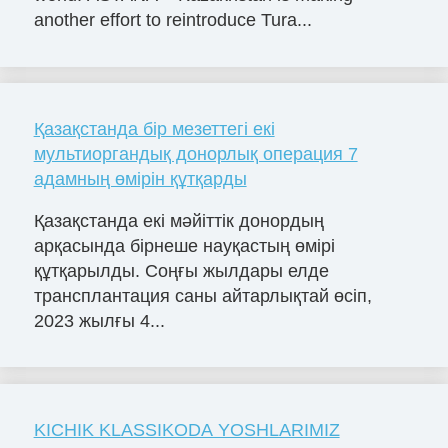
another effort to reintroduce Tura...
Қазақстанда бір мезеттегі екі
мультиоргандық донорлық операция 7
адамның өмірін құтқарды
Қазақстанда екі мәйіттік донордың
арқасында бірнеше науқастың өмірі
құтқарылды. Соңғы жылдары елде
трансплантация саны айтарлықтай өсіп,
2023 жылғы 4...
KICHIK KLASSIKODA YOSHLARIMIZ