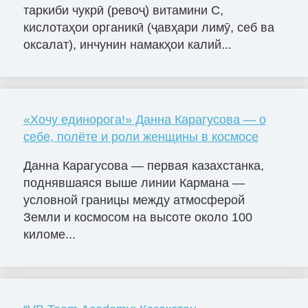
таркиби чукрӣ (ревоҷ) витамини С,
кислотаҳои органикӣ (ҷавҳари лимӯ, себ ва
оксалат), инчунин намакҳои калий...
«Хочу единорога!» Данна Карагусова — о
себе, полёте и роли женщины в космосе
Данна Карагусова — первая казахстанка,
поднявшаяся выше линии Кармана —
условной границы между атмосферой
Земли и космосом на высоте около 100
киломе...