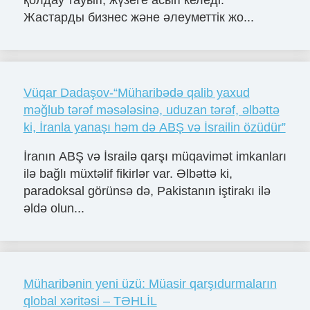
қолдау тауып, жүзеге асып келеді.
Жастарды бизнес және әлеуметтік жо...
Vüqar Dadaşov-“Müharibədə qalib yaxud
məğlub tərəf məsələsinə, uduzan tərəf, əlbəttə
ki, İranla yanaşı həm də ABŞ və İsrailin özüdür”
İranın ABŞ və İsrailə qarşı müqavimət imkanları
ilə bağlı müxtəlif fikirlər var. Əlbəttə ki,
paradoksal görünsə də, Pakistanın iştirakı ilə
əldə olun...
Müharibənin yeni üzü: Müasir qarşıdurmaların
qlobal xəritəsi – TƏHLİL