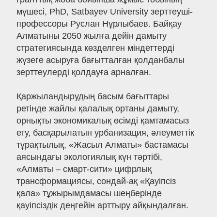
мүшесі, PhD, Satbayev University зерттеуші-
профессоры Руслан Нұрлыбаев. Байқау
Алматыны 2050 жылға дейін дамыту
стратегиясында көзделген міндеттерді
жүзеге асыруға бағытталған қолданбалы
зерттеулерді қолдауға арналған.
Қаржыландырудың басым бағыттары
ретінде жайлы қалалық ортаны дамыту,
орнықты экономикалық өсімді қамтамасыз
ету, басқарылатын урбанизация, әлеуметтік
тұрақтылық, «Жасыл Алматы» бастамасы
аясындағы экологиялық күн тәртібі,
«Алматы – смарт-сити» цифрлық
трансформациясы, сондай-ақ «Қауіпсіз
қала» тұжырымдамасы шеңберінде
қауіпсіздік деңгейін арттыру айқындалған.