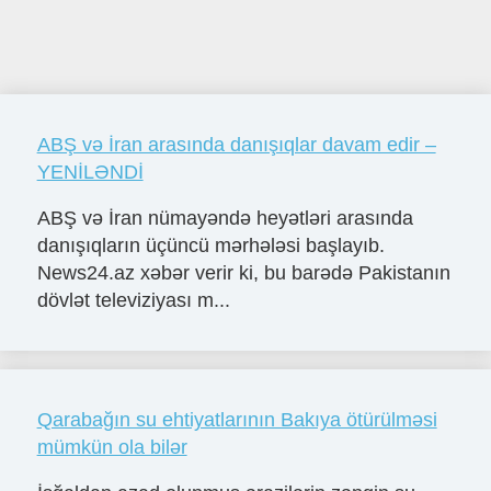
ABŞ və İran arasında danışıqlar davam edir –
YENİLƏNDİ
ABŞ və İran nümayəndə heyətləri arasında
danışıqların üçüncü mərhələsi başlayıb.
News24.az xəbər verir ki, bu barədə Pakistanın
dövlət televiziyası m...
Qarabağın su ehtiyatlarının Bakıya ötürülməsi
mümkün ola bilər