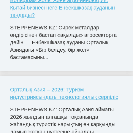
Вольфрам жолы және агро-инновация:
Қытай бизнесі неге Еңбекшіқазақ ауданын
таңдады?
STEPPENEWS.KZ: Сирек металдар
өндірісінен бастап «ақылды» агросекторға
дейін — Еңбекшіқазақ ауданы Орталық
Азиядағы «Бір белдеу, бір жол»
бастамасыны...
Орталық Азия – 2026: Туризм
индустриясындағы технологиялық серпіліс
STEPPENEWS.KZ: Орталық Азия аймағы
2026 жылдың алғашқы тоқсанында
жаһандық туристік нарықтың ең қарқынды
дамып жатқан нүктесіне айналды.