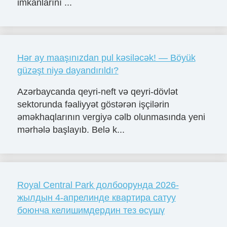
imkanlarını ...
Hər ay maaşınızdan pul kəsiləcək! — Böyük
güzəşt niyə dayandırıldı?
Azərbaycanda qeyri-neft və qeyri-dövlət
sektorunda fəaliyyət göstərən işçilərin
əməkhaqlarının vergiyə cəlb olunmasında yeni
mərhələ başlayıb. Belə k...
Royal Central Park долбоорунда 2026-
жылдын 4-апрелинде квартира сатуу
боюнча келишимдердин тез өсүшү