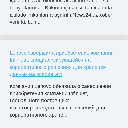
İşğaldan azad olunmuş ərazilərin zəngin su
ehtiyatlarından Bakının içməli su təminatında
istifadə imkanları araşdırılır.News24.az xəbər
verir ki, bun...
Lenovo завершила приобретение компании
Infinidat, специализирующейся на
корпоративных решениях для хранения
данных на основе ИИ
Компания Lenovo объявила о завершении
приобретения компании Infinidat,
глобального поставщика
высокопроизводительных решений для
корпоративного хране...