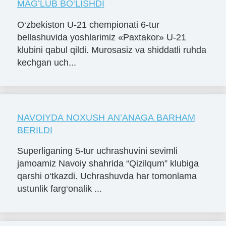
MAGʻLUB BO‘LISHDI
O‘zbekiston U-21 chempionati 6-tur
bellashuvida yoshlarimiz «Paxtakor» U-21
klubini qabul qildi. Murosasiz va shiddatli ruhda
kechgan uch...
NAVOIYDA NOXUSH AN’ANAGA BARHAM
BERILDI
Superliganing 5-tur uchrashuvini sevimli
jamoamiz Navoiy shahrida “Qizilqum” klubiga
qarshi o‘tkazdi. Uchrashuvda har tomonlama
ustunlik farg‘onalik ...