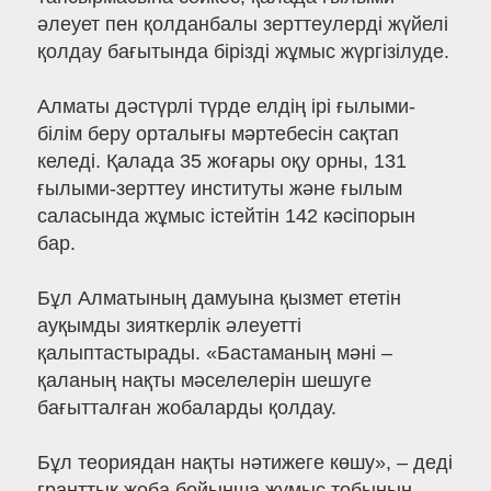
әлеует пен қолданбалы зерттеулерді жүйелі
қолдау бағытында бірізді жұмыс жүргізілуде.
Алматы дәстүрлі түрде елдің ірі ғылыми-
білім беру орталығы мәртебесін сақтап
келеді. Қалада 35 жоғары оқу орны, 131
ғылыми-зерттеу институты және ғылым
саласында жұмыс істейтін 142 кәсіпорын
бар.
Бұл Алматының дамуына қызмет ететін
ауқымды зияткерлік әлеуетті
қалыптастырады. «Бастаманың мәні –
қаланың нақты мәселелерін шешуге
бағытталған жобаларды қолдау.
Бұл теориядан нақты нәтижеге көшу», – деді
гранттық жоба бойынша жұмыс тобының