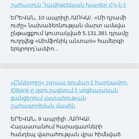
շահառուն Դավիթբեկյան խաղեր ՀԿ-ն է
ԵՐԵՎԱՆ, 10 ապրիլի․/ԱՌԿԱ/․ «Մի դրամի
ուժը» նախաձեռնության մարտ ամսվա
ընթացքում կուտակված 5.131.381 դրամը
ուղղվեց «Սիմֆոնիկ անտառ» համերգի
երկրորդ՝ամփո...
«Ընկերոջը» շտապ գումար է հարկավոր․
IDBank-ը զգուշացնում է սոցիալական
ցանցերում վստահության
շահագործման մասին
ԵՐԵՎԱՆ, 9 ապրիլի ․/ԱՌԿԱ/․
Հայաստանում հարազատների
հանդեպ վստահության վրա հիմնված