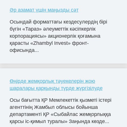
Әр азамат үшін маңызды сәт
Осындай форматтағы кездесулердің бірі
бүгін «Тараз» әлеуметтік кәсіпкерлік
корпорациясы» акционерлік қоғамына
қарасты «Zhambyl Invest» фронт-
офисында...
Өңірде жемқорлық тәуекелерін жою
шаралары қарқынды түрде жүргізілуде
Осы бағытта ҚР Мемлекеттік қызметі істері
агенттінің Жамбыл облысы бойынша
департаменті ҚР «Сыбайлас жемқорлыққа
қарсы іс-қимыл туралы» Заңында көзде...