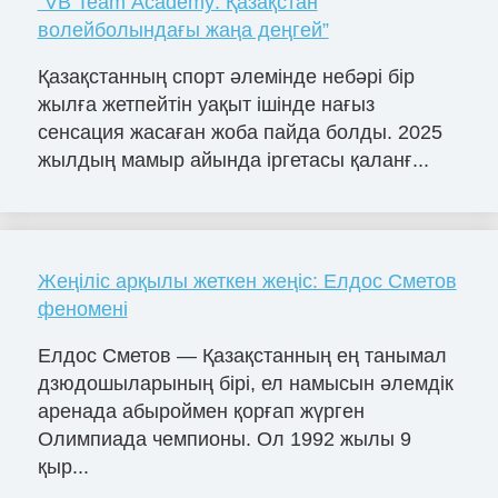
“VB Team Academy: Қазақстан
волейболындағы жаңа деңгей”
Қазақстанның спорт әлемінде небәрі бір
жылға жетпейтін уақыт ішінде нағыз
сенсация жасаған жоба пайда болды. 2025
жылдың мамыр айында іргетасы қаланғ...
Жеңіліс арқылы жеткен жеңіс: Елдос Сметов
феномені
Елдос Сметов — Қазақстанның ең танымал
дзюдошыларының бірі, ел намысын әлемдік
аренада абыроймен қорғап жүрген
Олимпиада чемпионы. Ол 1992 жылы 9
қыр...