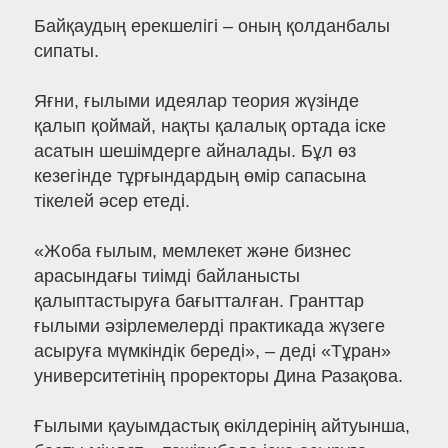
Байқаудың ерекшелігі – оның қолданбалы
сипаты.
Яғни, ғылыми идеялар теория жүзінде
қалып қоймай, нақты қалалық ортада іске
асатын шешімдерге айналады. Бұл өз
кезегінде тұрғындардың өмір сапасына
тікелей әсер етеді.
«Жоба ғылым, мемлекет және бизнес
арасындағы тиімді байланысты
қалыптастыруға бағытталған. Гранттар
ғылыми әзірлемелерді практикада жүзеге
асыруға мүмкіндік береді», – деді «Тұран»
университетінің проректоры Дина Разақова.
Ғылыми қауымдастық өкілдерінің айтуынша,