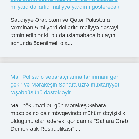
milyard dollarlıq maliyyə yardımı göstərəcək
Səudiyyə Ərəbistanı və Qətər Pakistana
təxminən 5 milyard dollarlıq maliyyə dəstəyi
təmin ediblər ki, bu da İslamabada bu ayın
sonunda ödənilməli ola...
Mali Polisario separatçılarına tanınmanı geri
çǝkir vǝ Mǝrakeşin Sahara üzrǝ muxtariyyǝt
tǝşǝbbüsünü dǝstǝklǝyir
Mali hökumǝti bu gün Mǝrakeş Sahara
mǝsǝlǝsinǝ dair mövqeyindǝ mühüm dǝyişiklik
olduğunu elan edǝrǝk, qondarma “Sahara Ərǝb
Demokratik Respublikası” ...