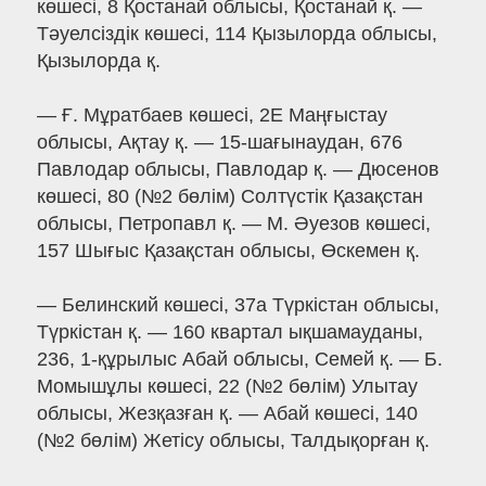
көшесі, 8 Қостанай облысы, Қостанай қ. —
Тәуелсіздік көшесі, 114 Қызылорда облысы,
Қызылорда қ.
— Ғ. Мұратбаев көшесі, 2Е Маңғыстау
облысы, Ақтау қ. — 15-шағынаудан, 676
Павлодар облысы, Павлодар қ. — Дюсенов
көшесі, 80 (№2 бөлім) Солтүстік Қазақстан
облысы, Петропавл қ. — М. Әуезов көшесі,
157 Шығыс Қазақстан облысы, Өскемен қ.
— Белинский көшесі, 37а Түркістан облысы,
Түркістан қ. — 160 квартал ықшамауданы,
236, 1-құрылыс Абай облысы, Семей қ. — Б.
Момышұлы көшесі, 22 (№2 бөлім) Улытау
облысы, Жезқазған қ. — Абай көшесі, 140
(№2 бөлім) Жетісу облысы, Талдықорған қ.