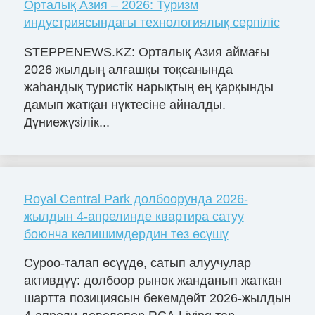
Орталық Азия – 2026: Туризм
индустриясындағы технологиялық серпіліс
STEPPENEWS.KZ: Орталық Азия аймағы
2026 жылдың алғашқы тоқсанында
жаһандық туристік нарықтың ең қарқынды
дамып жатқан нүктесіне айналды.
Дүниежүзілік...
Royal Central Park долбоорунда 2026-
жылдын 4-апрелинде квартира сатуу
боюнча келишимдердин тез өсүшү
Суроо-талап өсүүдө, сатып алуучулар
активдүү: долбоор рынок жанданып жаткан
шартта позициясын бекемдөйт 2026-жылдын