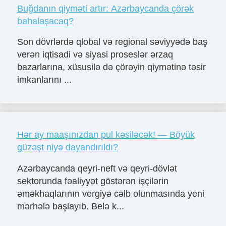
Buğdanın qiyməti artır: Azərbaycanda çörək
bahalaşacaq?
Son dövrlərdə qlobal və regional səviyyədə baş
verən iqtisadi və siyasi proseslər ərzaq
bazarlarına, xüsusilə də çörəyin qiymətinə təsir
imkanlarını ...
Hər ay maaşınızdan pul kəsiləcək! — Böyük
güzəşt niyə dayandırıldı?
Azərbaycanda qeyri-neft və qeyri-dövlət
sektorunda fəaliyyət göstərən işçilərin
əməkhaqlarının vergiyə cəlb olunmasında yeni
mərhələ başlayıb. Belə k...