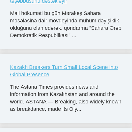
tǝşǝbbüsünü dǝstǝklǝyir
Mali hökumǝti bu gün Mǝrakeş Sahara
mǝsǝlǝsinǝ dair mövqeyindǝ mühüm dǝyişiklik
olduğunu elan edǝrǝk, qondarma “Sahara Ərǝb
Demokratik Respublikası” ...
Kazakh Breakers Turn Small Local Scene into
Global Presence
The Astana Times provides news and
information from Kazakhstan and around the
world. ASTANA — Breaking, also widely known
as breakdance, made its Oly...