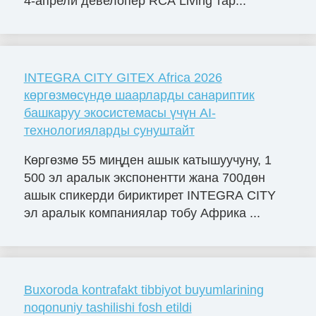
4-апрели девелопер RCA Living тар...
INTEGRA CITY GITEX Africa 2026
көргөзмөсүндө шаарларды санариптик
башкаруу экосистемасы үчүн AI-
технологияларды сунуштайт
Көргөзмө 55 миңден ашык катышуучуну, 1
500 эл аралык экспонентти жана 700дөн
ашык спикерди бириктирет INTEGRA CITY
эл аралык компаниялар тобу Африка ...
Buxoroda kontrafakt tibbiyot buyumlarining
noqonuniy tashilishi fosh etildi