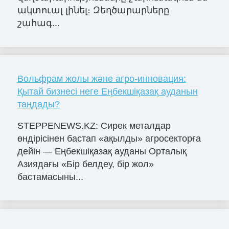
ակտուալ լինել։ Զեղծարարները
շահագ...
Вольфрам жолы және агро-инновация:
Қытай бизнесі неге Еңбекшіқазақ ауданын
таңдады?
STEPPENEWS.KZ: Сирек металдар
өндірісінен бастап «ақылды» агросекторға
дейін — Еңбекшіқазақ ауданы Орталық
Азиядағы «Бір белдеу, бір жол»
бастамасыны...