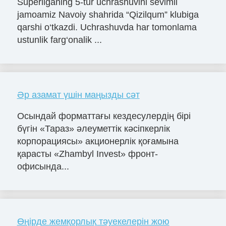
Superliganing 5-tur uchrashuvini sevimli
jamoamiz Navoiy shahrida “Qizilqum” klubiga
qarshi o‘tkazdi. Uchrashuvda har tomonlama
ustunlik farg‘onalik ...
Әр азамат үшін маңызды сәт
Осындай форматтағы кездесулердің бірі
бүгін «Тараз» әлеуметтік кәсіпкерлік
корпорациясы» акционерлік қоғамына
қарасты «Zhambyl Invest» фронт-
офисында...
Өңірде жемқорлық тәуекелерін жою