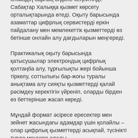
Сабақтар Халыққа қызмет көрсету
орталықтарында өтеді. Оқыту барысында
азаматтар цифрлық сервистерді еркін
пайдалану мен мемлекеттік қызметтерді өз
бетінше онлайн алу дағдыларын меңгереді.
Практикалық оқыту барысында
қатысушылар электрондық цифрлық
қолтаңба алу, тұрғылықты жері бойынша
тіркелу, соттылығы бар-жоғы туралы
анықтама алу сияқты қызметтерді қалай
рәсімдеу керектігін үйреніп, оларды бірден
өз беттерінше жасап көреді.
Мұндай формат әсіресе ересектер мен
зейнет жасындағы адамдар үшін қолайлы –
олар цифрлық қызметтерді асықпай, түсінікті