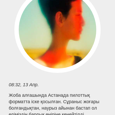
08:32, 13 Апр.
Жоба алғашында Астанада пилоттық
форматта іске қосылған. Сұраныс жоғары
болғандықтан, наурыз айынан бастап ол
еліміздің барлық өңіріне кеңейтілді.