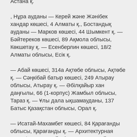
Астана қ.
, Нұра ауданы — Керей және Жәнібек
хандар көшесі, 4 Алматы қ., Бостандық
ауданы — Марков көшесі, 44 Шымкент қ. —
Бәйтереков көшесі, 89 Ақмола облысы,
Көкшетау қ. — Есенберлин көшесі, 18/2
Алматы облысы, Есік қ.
— Абай көшесі, 314а Ақтөбе облысы, Ақтөбе
қ. — Сәңкібай батыр көшесі, 249 Атырау
облысы, Атырау қ. — Әбілқайыр хан
даңғылы, 66 (1-корпус) Жамбыл облысы,
Тараз қ. — Ұлы дала ықшамауданы, 137
Батыс Қазақстан облысы, Орал қ.
— Исатай-Махамбет көшесі, 84 Қарағанды
облысы, Қарағанды қ. — Архитектурная