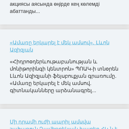
акциясы аясында өңірде кең көлемді
абаттанды...
«Ամառը երկարել է մեկ ամսով»․ Լևոն
Ազիզյան
«Հիդրոօդերևութաբանության և
մոնիթորինգի կենտրոն» ՊՈԱԿ-ի տնօրեն
Լևոն Ազիզյանի ֆեյսբուքյան գրառումը․
«Ամառը երկարել է մեկ ամսով․
գիտնականները արձանագրել...
Մի դրամի ուժի ապրիլ ամսվա