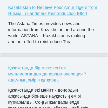
Kazakhstan to Receive Four Amur Tigers from
Russia in Landmark Reintroduction Effort
The Astana Times provides news and
information from Kazakhstan and around the
world. ASTANA – Kazakhstan is making
another effort to reintroduce Tura...
Қазақстанда бір мезеттегі екі
мультиоргандық донорлық операция 7
адамның өмірін құтқарды
Қазақстанда екі мәйіттік донордың
арқасында бірнеше науқастың өмірі
құтқарылды. Соңғы жылдары елде