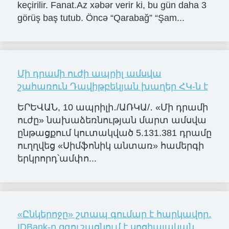
keçirilir. Fanat.Az xəbər verir ki, bu gün daha 3
görüş baş tutub. Öncə “Qarabağ” “Şam...
Մի դրամի ուժի ապրիլ ամսվա
շահառուն Դավիթբեկյան խաղեր ՀԿ-ն է
ԵՐԵՎԱՆ, 10 ապրիլի․/ԱՌԿԱ/․ «Մի դրամի
ուժը» նախաձեռնության մարտ ամսվա
ընթացքում կուտակված 5.131.381 դրամը
ուղղվեց «Սիմֆոնիկ անտառ» համերգի
երկրորդ՝ամփո...
«Ընկերոջը» շտապ գումար է հարկավոր․
IDBank-ը զգուշացնում է սոցիալական