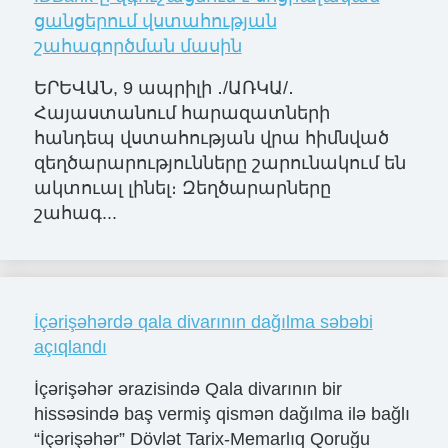
ցանցերում վստահության
շահագործման մասին
ԵՐԵՎԱՆ, 9 ապրիլի ․/ԱՌԿԱ/․
Հայաստանում հարազատների
հանդեպ վստահության վրա հիմնված
զեղծարարությունները շարունակում են
ակտուալ լինել։ Զեղծարարները
շահագ...
İçərişəhərdə qala divarının dağılma səbəbi
açıqlandı
İçərişəhər ərazisində Qala divarının bir
hissəsində baş vermiş qismən dağılma ilə bağlı
“İçərişəhər” Dövlət Tarix-Memarlıq Qoruğu