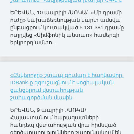
շահառուն Դավիթբեկյան խաղեր ՀԿ-ն է
ԵՐԵՎԱՆ, 10 ապրիլի․/ԱՌԿԱ/․ «Մի դրամի
ուժը» նախաձեռնության մարտ ամսվա
ընթացքում կուտակված 5.131.381 դրամը
ուղղվեց «Սիմֆոնիկ անտառ» համերգի
երկրորդ՝ամփո...
«Ընկերոջը» շտապ գումար է հարկավոր․
IDBank-ը զգուշացնում է սոցիալական
ցանցերում վստահության
շահագործման մասին
ԵՐԵՎԱՆ, 9 ապրիլի ․/ԱՌԿԱ/․
Հայաստանում հարազատների
հանդեպ վստահության վրա հիմնված
զեղծարարությունները շարունակում են