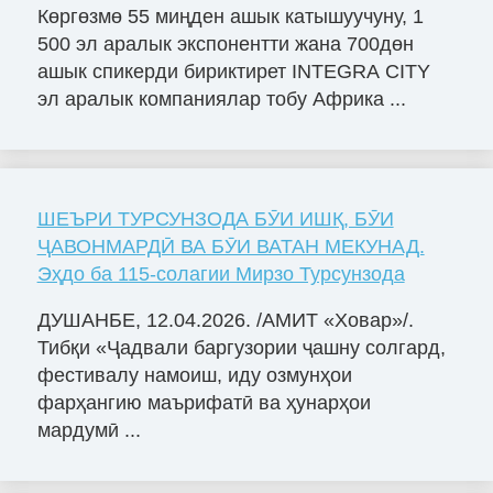
Көргөзмө 55 миңден ашык катышуучуну, 1
500 эл аралык экспонентти жана 700дөн
ашык спикерди бириктирет INTEGRA CITY
эл аралык компаниялар тобу Африка ...
ШЕЪРИ ТУРСУНЗОДА БӮИ ИШҚ, БӮИ
ҶАВОНМАРДӢ ВА БӮИ ВАТАН МЕКУНАД.
Эҳдо ба 115-солагии Мирзо Турсунзода
ДУШАНБЕ, 12.04.2026. /АМИТ «Ховар»/.
Тибқи «Ҷадвали баргузории ҷашну солгард,
фестивалу намоиш, иду озмунҳои
фарҳангию маърифатӣ ва ҳунарҳои
мардумӣ ...