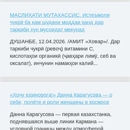
МАСЛИҲАТИ МУТАХАССИС. Истеъмоли
чукрӣ ба кам шудани моддаи қанд дар
таркиби хун мусоидат мекунад
ДУШАНБЕ, 12.04.2026. /АМИТ «Ховар»/. Дар
таркиби чукрӣ (ревоҷ) витамини С,
кислотаҳои органикӣ (ҷавҳари лимӯ, себ ва
оксалат), инчунин намакҳои калий...
«Хочу единорога!» Данна Карагусова — о
себе, полёте и роли женщины в космосе
Данна Карагусова — первая казахстанка,
поднявшаяся выше линии Кармана —
условной границы между атмосферой