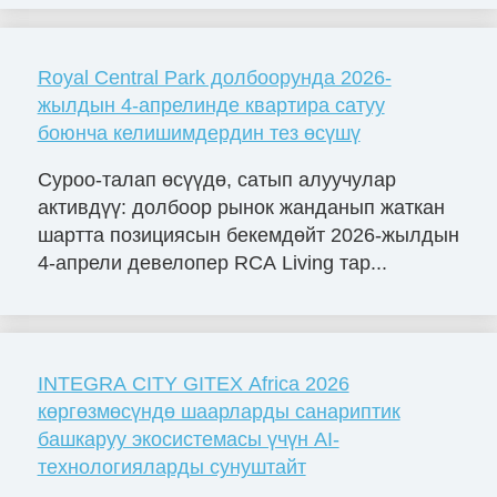
Royal Central Park долбоорунда 2026-
жылдын 4-апрелинде квартира сатуу
боюнча келишимдердин тез өсүшү
Суроо-талап өсүүдө, сатып алуучулар
активдүү: долбоор рынок жанданып жаткан
шартта позициясын бекемдөйт 2026-жылдын
4-апрели девелопер RCA Living тар...
INTEGRA CITY GITEX Africa 2026
көргөзмөсүндө шаарларды санариптик
башкаруу экосистемасы үчүн AI-
технологияларды сунуштайт