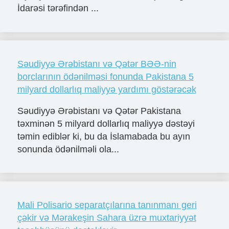
İdarəsi tərəfindən ...
Səudiyyə Ərəbistanı və Qətər BƏƏ-nin
borclarının ödənilməsi fonunda Pakistana 5
milyard dollarlıq maliyyə yardımı göstərəcək
Səudiyyə Ərəbistanı və Qətər Pakistana
təxminən 5 milyard dollarlıq maliyyə dəstəyi
təmin ediblər ki, bu da İslamabada bu ayın
sonunda ödənilməli ola...
Mali Polisario separatçılarına tanınmanı geri
çǝkir vǝ Mǝrakeşin Sahara üzrǝ muxtariyyǝt