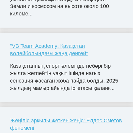
Земли и космосом на высоте около 100
киломе...
“VB Team Academy: Қазақстан
волейболындағы жаңа деңгей”
Қазақстанның спорт әлемінде небәрі бір
жылға жетпейтін уақыт ішінде нағыз
сенсация жасаған жоба пайда болды. 2025
жылдың мамыр айында іргетасы қаланғ...
Жеңіліс арқылы жеткен жеңіс: Елдос Сметов
феномені