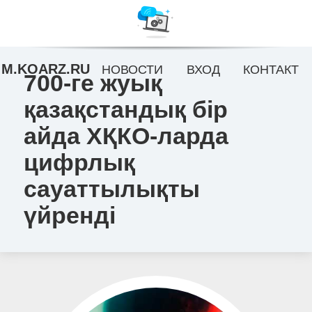
M.KOARZ.RU
НОВОСТИ
ВХОД
КОНТАКТ
700-ге жуық
қазақстандық бір
айда ХҚКО-ларда
цифрлық
сауаттылықты
үйренді