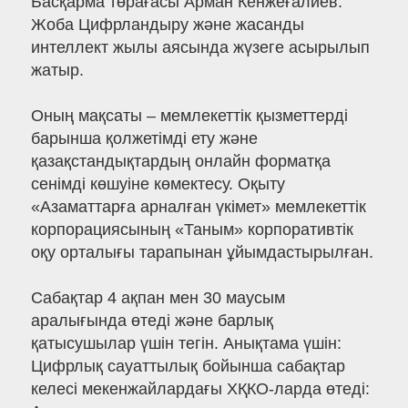
Басқарма төрағасы Арман Кенжеғалиев.
Жоба Цифрландыру және жасанды
интеллект жылы аясында жүзеге асырылып
жатыр.
Оның мақсаты – мемлекеттік қызметтерді
барынша қолжетімді ету және
қазақстандықтардың онлайн форматқа
сенімді көшуіне көмектесу. Оқыту
«Азаматтарға арналған үкімет» мемлекеттік
корпорациясының «Таным» корпоративтік
оқу орталығы тарапынан ұйымдастырылған.
Сабақтар 4 ақпан мен 30 маусым
аралығында өтеді және барлық
қатысушылар үшін тегін. Анықтама үшін:
Цифрлық сауаттылық бойынша сабақтар
келесі мекенжайлардағы ХҚКО-ларда өтеді: