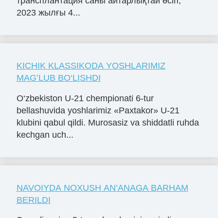
трансплантация саны айтарлықтай өсіп,
2023 жылғы 4...
KICHIK KLASSIKODA YOSHLARIMIZ
MAGʻLUB BO‘LISHDI
O‘zbekiston U-21 chempionati 6-tur
bellashuvida yoshlarimiz «Paxtakor» U-21
klubini qabul qildi. Murosasiz va shiddatli ruhda
kechgan uch...
NAVOIYDA NOXUSH AN’ANAGA BARHAM
BERILDI