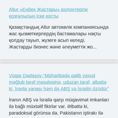
Allur «Еңбек Жастары» волонтерлік
қозғалысын іске қосты
Қазақстандық Allur автокөлік компаниясында
жас қызметкерлердің бастамалары нақты
қолдау тауып, жүзеге асып келеді.
Жастарды бизнес және әлеуметтік жо...
Vüqar Dadaşov-“Müharibədə qalib yaxud
məğlub tərəf məsələsinə, uduzan tərəf, əlbəttə
ki, İranla yanaşı həm də ABŞ və İsrailin özüdür”
İranın ABŞ və İsrailə qarşı müqavimət imkanları
ilə bağlı müxtəlif fikirlər var. Əlbəttə ki,
paradoksal görünsə də, Pakistanın iştirakı ilə