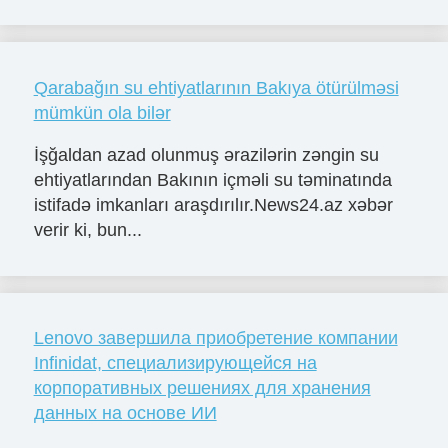
Qarabağın su ehtiyatlarının Bakıya ötürülməsi
mümkün ola bilər
İşğaldan azad olunmuş ərazilərin zəngin su
ehtiyatlarından Bakının içməli su təminatında
istifadə imkanları araşdırılır.News24.az xəbər
verir ki, bun...
Lenovo завершила приобретение компании
Infinidat, специализирующейся на
корпоративных решениях для хранения
данных на основе ИИ