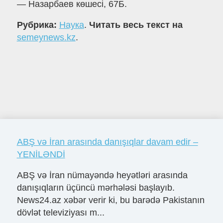
— Назарбаев көшесі, 67Б.
Рубрика:
Наука
.
Читать весь текст на
semeynews.kz
.
ABŞ və İran arasında danışıqlar davam edir –
YENİLƏNDİ
ABŞ və İran nümayəndə heyətləri arasında
danışıqların üçüncü mərhələsi başlayıb.
News24.az xəbər verir ki, bu barədə Pakistanın
dövlət televiziyası m...