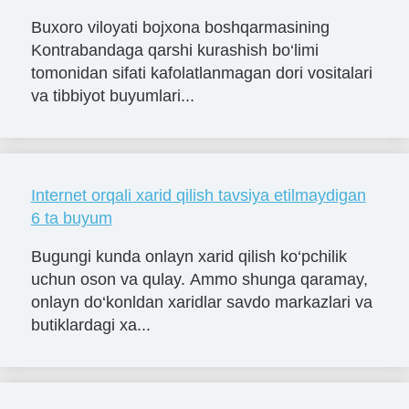
Buxoro viloyati bojxona boshqarmasining
Kontrabandaga qarshi kurashish bo‘limi
tomonidan sifati kafolatlanmagan dori vositalari
va tibbiyot buyumlari...
Internet orqali xarid qilish tavsiya etilmaydigan
6 ta buyum
Bugungi kunda onlayn xarid qilish ko‘pchilik
uchun oson va qulay. Ammo shunga qaramay,
onlayn do‘konldan xaridlar savdo markazlari va
butiklardagi xa...