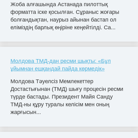
Жоба алғашында Астанада пилоттық
форматта іске қосылған. Сұраныс жоғары
болғандықтан, наурыз айынан бастап ол
еліміздің барлық өңіріне кеңейтілді. Са...
Молдова ТМД-дан ресми шықты: «Бұл
ұйымнан ешқандай пайда көрмедік»
Молдова Тәуелсіз Мемлекеттер
Достастығынан (ТМД) шығу процесін ресми
түрде бастады. Президент Майя Санду
ТМД-ны құру туралы келісім мен оның
жарғысын...