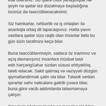
edə bilərsiniz. Bu işlərə ciddi yanaşdıqda hər
şeyin nə qədər tez düzəlməyə başladığına
özünüz də təəccüblənəcəksiniz.
Siz həmkarlar, rəhbərlik və iş ortaqları ilə
asanlıqla ortaq dil tapacaqsınız. Hətta yaxın
vaxtlara qədər sizə rəqib olan insanlar belə bu
gün sizin tərəfinizə keçə bilər.
Buna təəccüblənməyin, sadəcə öz inamınız və
açıq davranışınız insanlara müsbət təsir
edir.XərçəngSəhər sizdən xüsusi ehtiyatlılıq
tələb edəcək. Sakit qalmaq və vəziyyəti düzgün
qiymətləndirmək çətin ola bilər. Tələsik verilən
qərarlar səhv nəticələrə gətirib çıxara bilər,
buna görə vacib addımlarda tələsməməyə
çalışın.