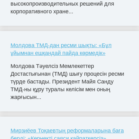
высокопроизводительных решений для
корпоративного хране...
Молдова ТМД-дан ресми шықты: «Бұл
ұйымнан ешқандай пайда көрмедік»
Молдова Тәуелсіз Мемлекеттер
Достастығынан (ТМД) шығу процесін ресми
түрде бастады. Президент Майя Санду
ТМД-ны құру туралы келісім мен оның
жарғысын...
Мирзиёев Тоқаевтың реформаларына баға
берді: «Көрнекті саяси қайраткерсіз»