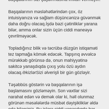
Başqalarının məsləhətlərindən çox, öz
intuisiyanıza və sağlam düşüncənizə güvənmək
daha doğru olacaq.İşdə bəzi çətinliklər yarana
bilər, amma onlar sizin üçün ciddi maneəyə
çevrilməyəcək.
Topladığınız bilik və təcrübə düzgün istiqaməti
tez tapmağa kömək edəcək. Tapşırıq əvvəlcə
mürəkkəb görünsə də, onun mahiyyətinə
sakitcə yanaşdıqda çıxış yolu özü aydın
olacaq.ƏkizlərSizi əlverişli bir gün gözləyir.
Təşəbbüs göstərin və başqalarının işə
başlamasını gözləməyin. Son vaxtlar sizi
narahat edən və demək olar ki, həll olunmaz
görünən məsələlərdə müsbət dəyişikliklər əldə