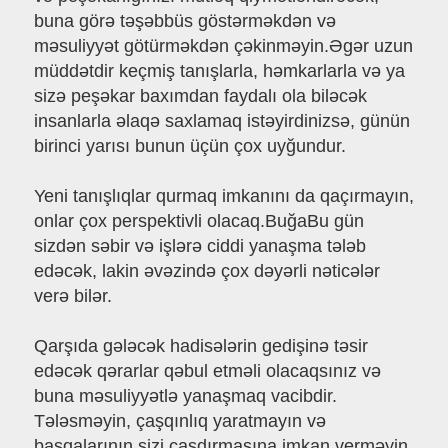
buna görə təşəbbüs göstərməkdən və
məsuliyyət götürməkdən çəkinməyin.Əgər uzun
müddətdir keçmiş tanışlarla, həmkarlarla və ya
sizə peşəkar baxımdan faydalı ola biləcək
insanlarla əlaqə saxlamaq istəyirdinizsə, günün
birinci yarısı bunun üçün çox uyğundur.
Yeni tanışlıqlar qurmaq imkanını da qaçırmayın,
onlar çox perspektivli olacaq.BuğaBu gün
sizdən səbir və işlərə ciddi yanaşma tələb
edəcək, lakin əvəzində çox dəyərli nəticələr
verə bilər.
Qarşıda gələcək hadisələrin gedişinə təsir
edəcək qərarlar qəbul etməli olacaqsınız və
buna məsuliyyətlə yanaşmaq vacibdir.
Tələsməyin, çaşqınlıq yaratmayın və
başqalarının sizi çaşdırmasına imkan verməyin.