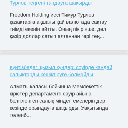
Турлов теңгені таңдауға шақырды
Freedom Holding иесі Тимур Турлов
қазақтарға ақшаны қай валютада сақтау
тиімді екенін айтты. Оның пікірінше, дәл
қазір доллар сатып алғаннан гөрі тең...
Күнтізбедегі қызыл күндер: сәуірде қандай
салықтарды кешіктіруге болмайды
Алматы қаласы бойынша Мемлекеттік
кірістер департаменті сәуір айына
белгіленген салық міндеттемелерін дер
кезінде орындауға шақырды. Уақытында
төленб...