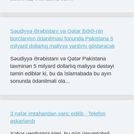
Səudiyyə Ərəbistanı və Qətər BƏƏ-nin
borclarının ödənilməsi fonunda Pakistana 5
milyard dollarlıq maliyyə yardımı göstərəcək
Səudiyyə Ərəbistanı və Qətər Pakistana
təxminən 5 milyard dollarlıq maliyyə dəstəyi
təmin ediblər ki, bu da İslamabada bu ayın
sonunda ödənilməli ola...
3 nəfər imtahandan xaric edilib - Telefon
aşkarlanıb
Xəbər verdiyimiz kimi, bu gün ümumtəhsil