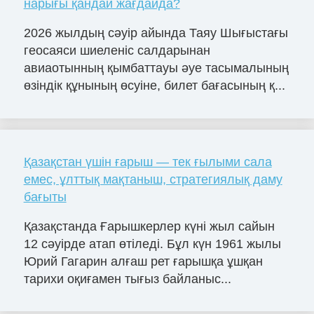
нарығы қандай жағдайда?
2026 жылдың сәуір айында Таяу Шығыстағы
геосаяси шиеленіс салдарынан
авиаотынның қымбаттауы әуе тасымалының
өзіндік құнының өсуіне, билет бағасының қ...
Қазақстан үшін ғарыш — тек ғылыми сала
емес, ұлттық мақтаныш, стратегиялық даму
бағыты
Қазақстанда Ғарышкерлер күні жыл сайын
12 сәуірде атап өтіледі. Бұл күн 1961 жылы
Юрий Гагарин алғаш рет ғарышқа ұшқан
тарихи оқиғамен тығыз байланыс...