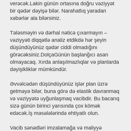
verəcək.Lakin günün ortasına doğru vəziyyət
bir qədər dəyişə bilər. Narahatlıq yaradan
xəbərlər ala bilərsiniz.
Tələsməyin və dərhal nəticə çıxarmayın –
vəziyyəti diqqətlə analiz etdikdə hər şeyin
düşündüyünüz qədər ciddi olmadığını
görəcəksiniz.DolçaGünün başlanğıcı asan
olmayacaq. Xırda anlaşılmazlıqlar və planlarda
dəyişikliklər mümkündür.
Əvvəlcədən düşündüyünüz işlər plan üzrə
getməyə bilər, buna görə də elastik davranmaq
və vəziyyətə uyğunlaşmaq vacibdir. Bu bacarıq
sizə günün birinci yarısında çox kömək
edəcək.İş məsələlərində ehtiyatlı olun.
Vacib sənədləri imzalamağa və maliyyə