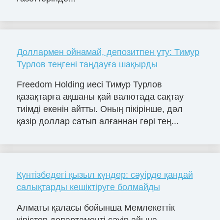
Доллармен ойнамай, депозитпен ұту: Тимур
Турлов теңгені таңдауға шақырды
Freedom Holding иесі Тимур Турлов
қазақтарға ақшаны қай валютада сақтау
тиімді екенін айтты. Оның пікірінше, дәл
қазір доллар сатып алғаннан гөрі тең...
Күнтізбедегі қызыл күндер: сәуірде қандай
салықтарды кешіктіруге болмайды
Алматы қаласы бойынша Мемлекеттік