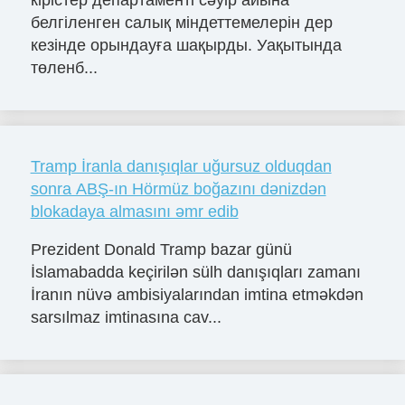
кірістер департаменті сәуір айына
белгіленген салық міндеттемелерін дер
кезінде орындауға шақырды. Уақытында
төленб...
Tramp İranla danışıqlar uğursuz olduqdan
sonra ABŞ-ın Hörmüz boğazını dənizdən
blokadaya almasını əmr edib
Prezident Donald Tramp bazar günü
İslamabadda keçirilən sülh danışıqları zamanı
İranın nüvə ambisiyalarından imtina etməkdən
sarsılmaz imtinasına cav...