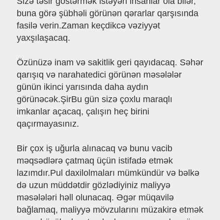
Sizə təsir göstərmək istəyən insanlar ola bilər,
buna görə şübhəli görünən qərarlar qarşısında
fasilə verin.Zaman keçdikcə vəziyyət
yaxşılaşacaq.
Özünüzə inam və sakitlik geri qayıdacaq. Səhər
qarışıq və narahatedici görünən məsələlər
günün ikinci yarısında daha aydın
görünəcək.ŞirBu gün sizə çoxlu maraqlı
imkanlar açacaq, çalışın heç birini
qaçırmayasınız.
Bir çox iş uğurla alınacaq və bunu vacib
məqsədlərə çatmaq üçün istifadə etmək
lazımdır.Pul daxilolmaları mümkündür və bəlkə
də uzun müddətdir gözlədiyiniz maliyyə
məsələləri həll olunacaq. Əgər müqavilə
bağlamaq, maliyyə mövzularını müzakirə etmək