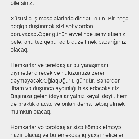
bilərsiniz.
Xüsusilə iş məsələlərində diqqətli olun. Bir neçə
dəqiqə düşünmək sizi səhvlərdən
qoruyacaq.Əgər günün əvvəlində səhv etsəniz
belə, onu tez qəbul edib düzəltmək bacarığınız
olacaq.
Həmkarlar və tərəfdaşlar bu yanaşmanı
qiymətləndirəcək və nüfuzunuza zərər
dəyməyəcək.OğlaqUğurlu gündür. Səhərdən
ilham və düşüncə aydınlığı hiss edəcəksiniz.
Başınıza gələn ideyalar yalnız xəyali deyil, həm
də praktik olacaq və onları dərhal tətbiq etmək
mümkün olacaq.
Həmkarlar və tərəfdaşlar sizə kömək etməyə
hazır olacaq və bu əməkdaşlıq yaxşı nəticələr