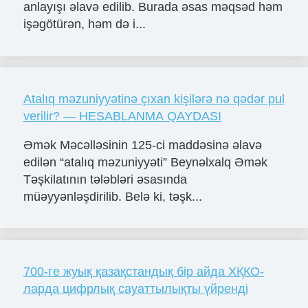
anlayışı əlavə edilib. Burada əsas məqsəd həm
işəgötürən, həm də i...
Atalıq məzuniyyətinə çıxan kişilərə nə qədər pul
verilir? — HESABLANMA QAYDASI
Әmək Məcəlləsinin 125-ci maddəsinə əlavə
edilən “atalıq məzuniyyəti” Beynəlxalq Әmək
Təşkilatının tələbləri əsasında
müəyyənləşdirilib. Belə ki, təşk...
700-ге жуық қазақстандық бір айда ХҚКО-
ларда цифрлық сауаттылықты үйренді