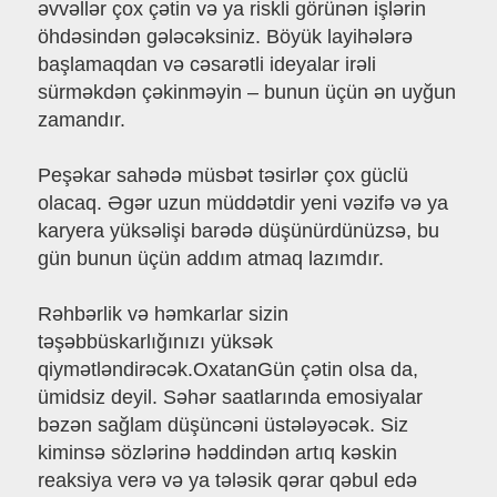
əvvəllər çox çətin və ya riskli görünən işlərin
öhdəsindən gələcəksiniz. Böyük layihələrə
başlamaqdan və cəsarətli ideyalar irəli
sürməkdən çəkinməyin – bunun üçün ən uyğun
zamandır.
Peşəkar sahədə müsbət təsirlər çox güclü
olacaq. Əgər uzun müddətdir yeni vəzifə və ya
karyera yüksəlişi barədə düşünürdünüzsə, bu
gün bunun üçün addım atmaq lazımdır.
Rəhbərlik və həmkarlar sizin
təşəbbüskarlığınızı yüksək
qiymətləndirəcək.OxatanGün çətin olsa da,
ümidsiz deyil. Səhər saatlarında emosiyalar
bəzən sağlam düşüncəni üstələyəcək. Siz
kiminsə sözlərinə həddindən artıq kəskin
reaksiya verə və ya tələsik qərar qəbul edə