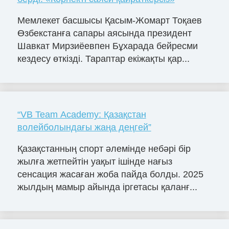
Мемлекет басшысы Қасым-Жомарт Тоқаев
Өзбекстанға сапары аясында президент
Шавкат Мирзиёевпен Бұхарада бейресми
кездесу өткізді. Тараптар екіжақты қар...
“VB Team Academy: Қазақстан
волейболындағы жаңа деңгей”
Қазақстанның спорт әлемінде небәрі бір
жылға жетпейтін уақыт ішінде нағыз
сенсация жасаған жоба пайда болды. 2025
жылдың мамыр айында іргетасы қаланғ...