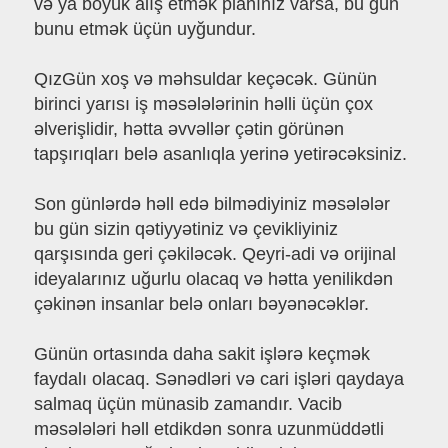
və ya böyük alış etmək planınız varsa, bu gün
bunu etmək üçün uyğundur.
QızGün xoş və məhsuldar keçəcək. Günün
birinci yarısı iş məsələlərinin həlli üçün çox
əlverişlidir, hətta əvvəllər çətin görünən
tapşırıqları belə asanlıqla yerinə yetirəcəksiniz.
Son günlərdə həll edə bilmədiyiniz məsələlər
bu gün sizin qətiyyətiniz və çevikliyiniz
qarşısında geri çəkiləcək. Qeyri-adi və orijinal
ideyalarınız uğurlu olacaq və hətta yenilikdən
çəkinən insanlar belə onları bəyənəcəklər.
Günün ortasında daha sakit işlərə keçmək
faydalı olacaq. Sənədləri və cari işləri qaydaya
salmaq üçün münasib zamandır. Vacib
məsələləri həll etdikdən sonra uzunmüddətli