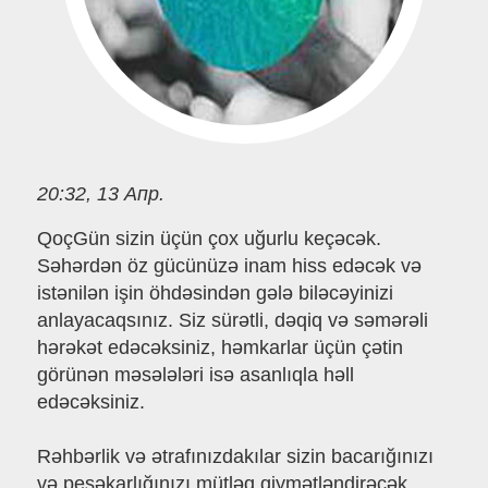
20:32, 13 Апр.
QoçGün sizin üçün çox uğurlu keçəcək.
Səhərdən öz gücünüzə inam hiss edəcək və
istənilən işin öhdəsindən gələ biləcəyinizi
anlayacaqsınız. Siz sürətli, dəqiq və səmərəli
hərəkət edəcəksiniz, həmkarlar üçün çətin
görünən məsələləri isə asanlıqla həll
edəcəksiniz.
Rəhbərlik və ətrafınızdakılar sizin bacarığınızı
və peşəkarlığınızı mütləq qiymətləndirəcək,