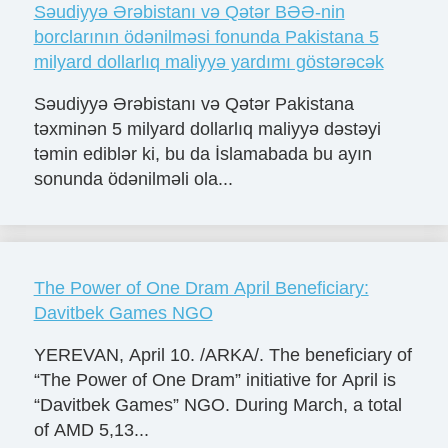
Səudiyyə Ərəbistanı və Qətər BƏƏ-nin
borclarının ödənilməsi fonunda Pakistana 5
milyard dollarlıq maliyyə yardımı göstərəcək
Səudiyyə Ərəbistanı və Qətər Pakistana
təxminən 5 milyard dollarlıq maliyyə dəstəyi
təmin ediblər ki, bu da İslamabada bu ayın
sonunda ödənilməli ola...
The Power of One Dram April Beneficiary:
Davitbek Games NGO
YEREVAN, April 10. /ARKA/. The beneficiary of
“The Power of One Dram” initiative for April is
“Davitbek Games” NGO. During March, a total
of AMD 5,13...