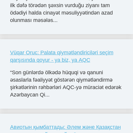
ilk dəfə törədən şəxsin vurduğu ziyanı tam
ödədiyi halda cinayət məsuliyyətindən azad
olunması məsələs...
Vüqar Oruc: Palata qiymətləndiriciləri seçim
qarşısında qoyur - ya biz, ya AQC
“Son günlərdə ölkədə hüquqi və qanuni
əsaslarla fəaliyyət göstərən qiymətləndirmə
şirkətlərinin rəhbərləri AQC-yə müraciət edərək
Azərbaycan Qi...
Авиотын қымбаттады: Әлем және Қазақстан