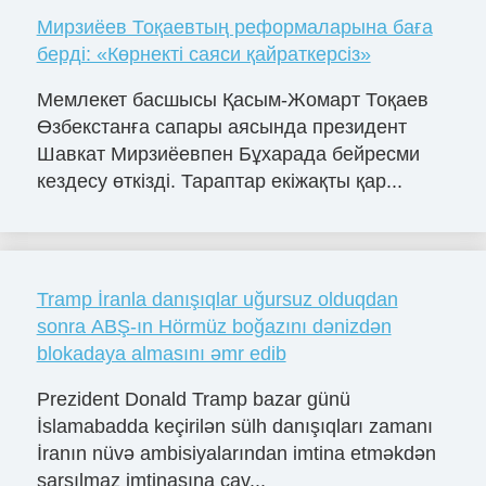
Мирзиёев Тоқаевтың реформаларына баға
берді: «Көрнекті саяси қайраткерсіз»
Мемлекет басшысы Қасым-Жомарт Тоқаев
Өзбекстанға сапары аясында президент
Шавкат Мирзиёевпен Бұхарада бейресми
кездесу өткізді. Тараптар екіжақты қар...
Tramp İranla danışıqlar uğursuz olduqdan
sonra ABŞ-ın Hörmüz boğazını dənizdən
blokadaya almasını əmr edib
Prezident Donald Tramp bazar günü
İslamabadda keçirilən sülh danışıqları zamanı
İranın nüvə ambisiyalarından imtina etməkdən
sarsılmaz imtinasına cav...