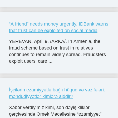
“A friend” needs money urgently. IDBank warns
that trust can be exploited on social media
YEREVAN, April 9. /ARKA/. In Armenia, the
fraud scheme based on trust in relatives
continues to remain widely spread. Fraudsters
exploit users’ care ...
İşçilərin ezamiyyətlə bağlı hüquq və vəzifələri:
məhdudiyyətlər kimlərə aiddir?
Xəbər verdiyimiz kimi, son dəyişikliklər
çərçivəsində Әmək Məcəlləsinə “ezamiyyət”