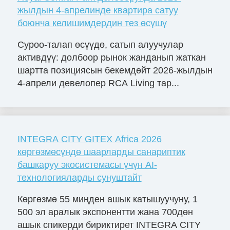
жылдын 4-апрелинде квартира сатуу
боюнча келишимдердин тез өсүшү
Суроо-талап өсүүдө, сатып алуучулар
активдүү: долбоор рынок жанданып жаткан
шартта позициясын бекемдөйт 2026-жылдын
4-апрели девелопер RCA Living тар...
INTEGRA CITY GITEX Africa 2026
көргөзмөсүндө шаарларды санариптик
башкаруу экосистемасы үчүн AI-
технологияларды сунуштайт
Көргөзмө 55 миңден ашык катышуучуну, 1
500 эл аралык экспонентти жана 700дөн
ашык спикерди бириктирет INTEGRA CITY