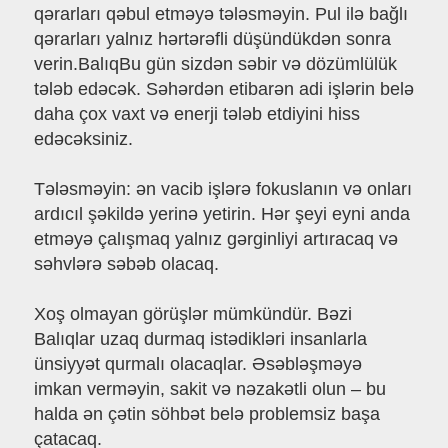
qərarları qəbul etməyə tələsməyin. Pul ilə bağlı
qərarları yalnız hərtərəfli düşündükdən sonra
verin.BalıqBu gün sizdən səbir və dözümlülük
tələb edəcək. Səhərdən etibarən adi işlərin belə
daha çox vaxt və enerji tələb etdiyini hiss
edəcəksiniz.
Tələsməyin: ən vacib işlərə fokuslanın və onları
ardıcıl şəkildə yerinə yetirin. Hər şeyi eyni anda
etməyə çalışmaq yalnız gərginliyi artıracaq və
səhvlərə səbəb olacaq.
Xoş olmayan görüşlər mümkündür. Bəzi
Balıqlar uzaq durmaq istədikləri insanlarla
ünsiyyət qurmalı olacaqlar. Əsəbləşməyə
imkan verməyin, sakit və nəzakətli olun – bu
halda ən çətin söhbət belə problemsiz başa
çatacaq.