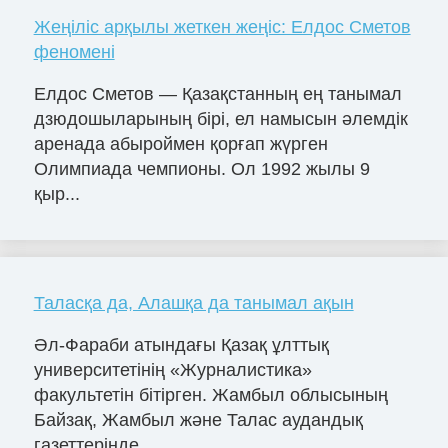
Жеңіліс арқылы жеткен жеңіс: Елдос Сметов
феномені
Елдос Сметов — Қазақстанның ең танымал
дзюдошыларының бірі, ел намысын әлемдік
аренада абыроймен қорғап жүрген
Олимпиада чемпионы. Ол 1992 жылы 9
қыр...
Таласқа да, Алашқа да танымал ақын
Әл-Фараби атындағы Қазақ ұлттық
университетінің «Журналистика»
факультетін бітірген. Жамбыл облысының
Байзақ, Жамбыл және Талас аудандық
газеттерінде...