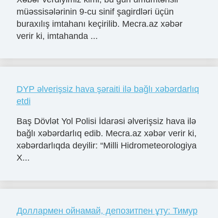
müəssisələrinin 9-cu sinif şagirdləri üçün
buraxılış imtahanı keçirilib. Mecra.az xəbər
verir ki, imtahanda ...
DYP əlverişsiz hava şəraiti ilə bağlı xəbərdarlıq
etdi
Baş Dövlət Yol Polisi İdarəsi əlverişsiz hava ilə
bağlı xəbərdarlıq edib. Mecra.az xəbər verir ki,
xəbərdarlıqda deyilir: “Milli Hidrometeorologiya
X...
Доллармен ойнамай, депозитпен ұту: Тимур