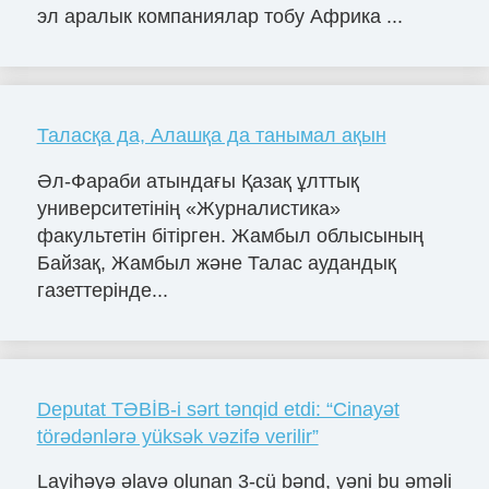
эл аралык компаниялар тобу Африка ...
Таласқа да, Алашқа да танымал ақын
Әл-Фараби атындағы Қазақ ұлттық
университетінің «Журналистика»
факультетін бітірген. Жамбыл облысының
Байзақ, Жамбыл және Талас аудандық
газеттерінде...
Deputat TƏBİB-i sərt tənqid etdi: “Cinayət
törədənlərə yüksək vəzifə verilir”
Layihəyə əlavə olunan 3-cü bənd, yəni bu əməli