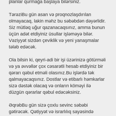
planlar qurmağa başlaya bilərsiniz.
TərəziBu gün asan və proqnozlaşdırılan
olmayacaq, lakin məhz bu səbəbdən dəyərlidir.
Siz mütləq uğur qazanacaqsınız, amma bunun
üçün adət etdiyiniz üsullar işləməyə bilər.
Vəziyyət sizdən çeviklik və yeni yanaşmalar
tələb edəcək.
Ola bilsin ki, qeyri-adi bir işi üzərinizə götürməli
və ya əvvəllər çox cəsarətli hesab etdiyiniz bir
qərarı qəbul etməli olasınız.Bu işlərdə tək
qalmayacaqsınız. Dostlar və etibarlı həmkarlar
sizə dəstək olacaq və onların köməyi ilə
düzgün qərarlar qəbul edəcəksiniz.
ƏqrəbBu gün sizə çoxlu sevinc səbəbi
gətirəcək. Qətiyyət və israrlılıq sayəsində