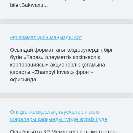
bilər.Bakıvaxtı...
Әр азамат үшін маңызды сәт
Осындай форматтағы кездесулердің бірі
бүгін «Тараз» әлеуметтік кәсіпкерлік
корпорациясы» акционерлік қоғамына
қарасты «Zhambyl Invest» фронт-
офисында...
Өңірде жемқорлық тәуекелерін жою
шаралары қарқынды түрде жүргізілуде
Осы бағытта ҚР Мемлекеттік қызметі істері