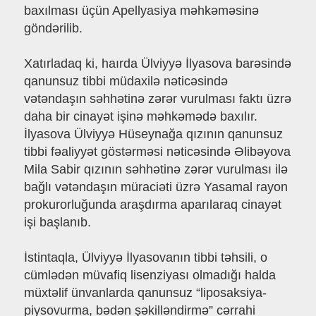
baxılması üçün Apellyasiya məhkəməsinə
göndərilib.
Xatırladaq ki, haırda Ülviyyə İlyasova barəsində
qanunsuz tibbi müdaxilə nəticəsində
vətəndaşın səhhətinə zərər vurulması faktı üzrə
daha bir cinayət işinə məhkəmədə baxılır.
İlyasova Ülviyyə Hüseynağa qızının qanunsuz
tibbi fəaliyyət göstərməsi nəticəsində Əlibəyova
Mila Sabir qızının səhhətinə zərər vurulması ilə
bağlı vətəndaşın müraciəti üzrə Yasamal rayon
prokurorluğunda araşdırma aparılaraq cinayət
işi başlanıb.
İstintaqla, Ülviyyə İlyasovanın tibbi təhsili, o
cümlədən müvafiq lisenziyası olmadığı halda
müxtəlif ünvanlarda qanunsuz “liposaksiya-
piysovurma, bədən şəkilləndirmə” cərrahi