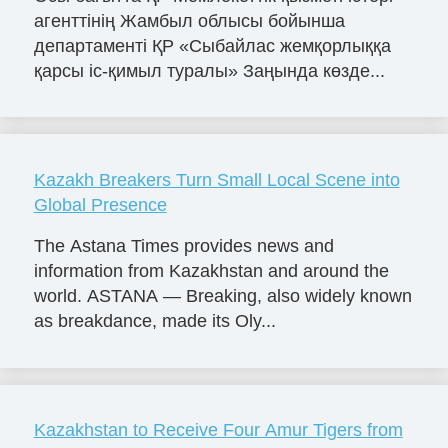
агенттінің Жамбыл облысы бойынша
департаменті ҚР «Сыбайлас жемқорлыққа
қарсы іс-қимыл туралы» Заңында көзде...
Kazakh Breakers Turn Small Local Scene into
Global Presence
The Astana Times provides news and
information from Kazakhstan and around the
world. ASTANA — Breaking, also widely known
as breakdance, made its Oly...
Kazakhstan to Receive Four Amur Tigers from