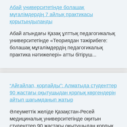
Абай университетінде болашақ
мұғалімдердің 7 айлық практикасы
қорытындыланды
Абай атындағы Қазақ ұлттық педагогикалық
университетінде «Теориядан тәжірибеге:
болашақ мұғалімдердің педагогикалық
практика нәтижелері» атты бітіруш...
“Айғайлап, қорлайды”: Алматыда студенттер
90 жастағы оқытушыдан қорлық көргендерін
айтып шағымданып жатыр
Әлеуметтік желіде Қазақстан-Ресей
медициналық университетінде оқитын
студенттер 90 жастағы оқытушыдан қорлық