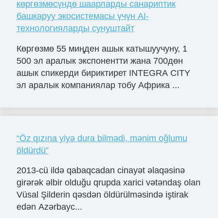
көргөзмөсүндө шаарларды санариптик
башкаруу экосистемасы үчүн AI-
технологияларды сунуштайт
Көргөзмө 55 миңден ашык катышуучуну, 1
500 эл аралык экспонентти жана 700дөн
ашык спикерди бириктирет INTEGRA CITY
эл аралык компаниялар тобу Африка ...
“Öz qızına yiyə dura bilmədi, mənim oğlumu
öldürdü”
2013-cü ildə qabaqcadan cinayət əlaqəsinə
girərək əlbir olduğu qrupda xarici vətəndaş olan
Vüsal Şilderin qəsdən öldürülməsində iştirak
edən Azərbayc...