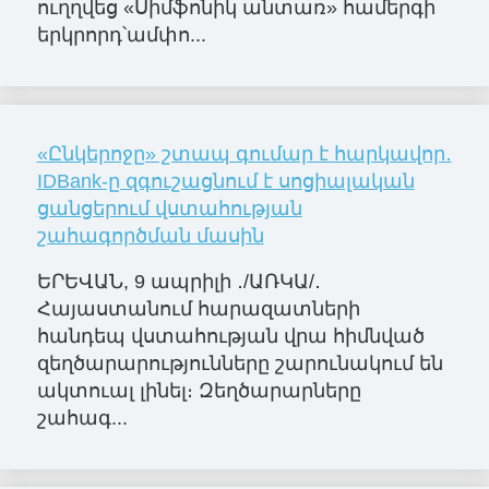
ուղղվեց «Սիմֆոնիկ անտառ» համերգի
երկրորդ՝ամփո...
«Ընկերոջը» շտապ գումար է հարկավոր․
IDBank-ը զգուշացնում է սոցիալական
ցանցերում վստահության
շահագործման մասին
ԵՐԵՎԱՆ, 9 ապրիլի ․/ԱՌԿԱ/․
Հայաստանում հարազատների
հանդեպ վստահության վրա հիմնված
զեղծարարությունները շարունակում են
ակտուալ լինել։ Զեղծարարները
շահագ...