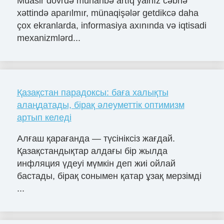
Müasir dövrdə müharibə artıq yalnız cəbhə
xəttində aparılmır, münaqişələr getdikcə daha
çox ekranlarda, informasiya axınında və iqtisadi
mexanizmlərd...
Қазақстан парадоксы: баға халықты
алаңдатады, бірақ әлеуметтік оптимизм
артып келеді
Алғаш қарағанда — түсініксіз жағдай.
Қазақстандықтар алдағы бір жылда
инфляция үдеуі мүмкін деп жиі ойлай
бастады, бірақ сонымен қатар ұзақ мерзімді
...