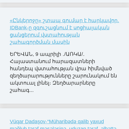
«Ընկերոջը» շտապ գումար է հարկավոր․
IDBank-ը զգուշացնում է սոցիալական
ցանցերում վստահության
շահագործման մասին
ԵՐԵՎԱՆ, 9 ապրիլի ․/ԱՌԿԱ/․
Հայաստանում հարազատների
հանդեպ վստահության վրա հիմնված
զեղծարարությունները շարունակում են
ակտուալ լինել։ Զեղծարարները
շահագ...
Vüqar Dadaşov-“Müharibədə qalib yaxud
məğlub tərəf məsələsinə, uduzan tərəf, əlbəttə