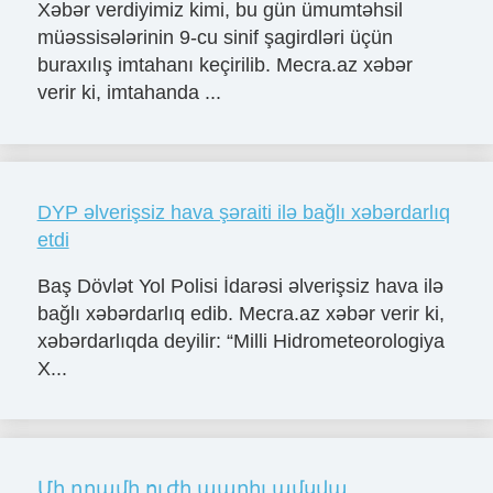
Xəbər verdiyimiz kimi, bu gün ümumtəhsil
müəssisələrinin 9-cu sinif şagirdləri üçün
buraxılış imtahanı keçirilib. Mecra.az xəbər
verir ki, imtahanda ...
DYP əlverişsiz hava şəraiti ilə bağlı xəbərdarlıq
etdi
Baş Dövlət Yol Polisi İdarəsi əlverişsiz hava ilə
bağlı xəbərdarlıq edib. Mecra.az xəbər verir ki,
xəbərdarlıqda deyilir: “Milli Hidrometeorologiya
X...
Մի դրամի ուժի ապրիլ ամսվա