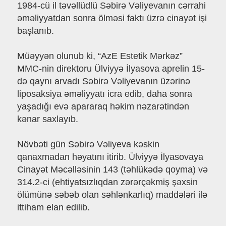
1984-cü il təvəllüdlü Səbirə Vəliyevanın cərrahi
əməliyyatdan sonra ölməsi faktı üzrə cinayət işi
başlanıb.
Müəyyən olunub ki, “AzE Estetik Mərkəz”
MMC-nin direktoru Ülviyyə İlyasova aprelin 15-
də qaynı arvadı Səbirə Vəliyevanın üzərinə
liposaksiya əməliyyatı icra edib, daha sonra
yaşadığı evə apararaq həkim nəzarətindən
kənar saxlayıb.
Növbəti gün Səbirə Vəliyeva kəskin
qanaxmadan həyatını itirib. Ülviyyə İlyasovaya
Cinayət Məcəlləsinin 143 (təhlükədə qoyma) və
314.2-ci (ehtiyatsızlıqdan zərərçəkmiş şəxsin
ölümünə səbəb olan səhlənkarlıq) maddələri ilə
ittiham elan edilib.