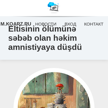
M.KOARZ.RU
НОВОСТИ
ВХОД
КОНТАКТ
Eltisinin ölümünə
səbəb olan həkim
amnistiyaya düşdü