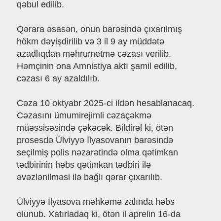
qəbul edilib.
Qərara əsasən, onun barəsində çıxarılmış
hökm dəyişdirilib və 3 il 9 ay müddətə
azadlıqdan məhrumetmə cəzası verilib.
Həmçinin ona Amnistiya aktı şamil edilib,
cəzası 6 ay azaldılıb.
Cəza 10 oktyabr 2025-ci ildən hesablanacaq.
Cəzasını ümumirejimli cəzaçəkmə
müəssisəsində çəkəcək. Bildirəl ki, ötən
prosesdə Ülviyyə İlyasovanın barəsində
seçilmiş polis nəzarətində olma qətimkan
tədbirinin həbs qətimkan tədbiri ilə
əvəzlənilməsi ilə bağlı qərar çıxarılıb.
Ülviyyə İlyasova məhkəmə zalında həbs
olunub. Xatırladaq ki, ötən il aprelin 16-da