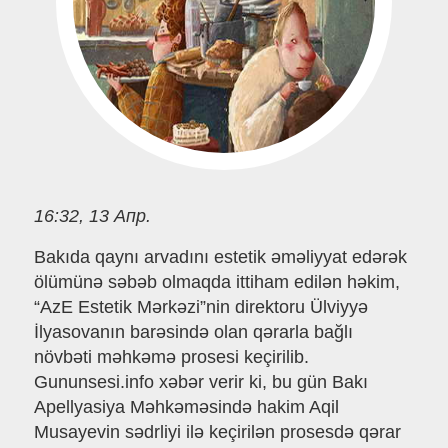
16:32, 13 Апр.
Bakıda qaynı arvadını estetik əməliyyat edərək
ölümünə səbəb olmaqda ittiham edilən həkim,
“AzE Estetik Mərkəzi”nin direktoru Ülviyyə
İlyasovanın barəsində olan qərarla bağlı
növbəti məhkəmə prosesi keçirilib.
Gununsesi.info xəbər verir ki, bu gün Bakı
Apellyasiya Məhkəməsində hakim Aqil
Musayevin sədrliyi ilə keçirilən prosesdə qərar