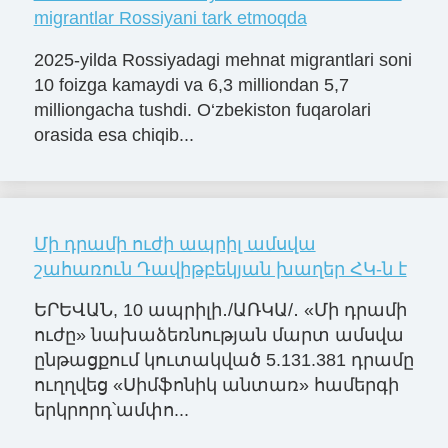
migrantlar Rossiyani tark etmoqda
2025-yilda Rossiyadagi mehnat migrantlari soni
10 foizga kamaydi va 6,3 milliondan 5,7
milliongacha tushdi. O‘zbekiston fuqarolari
orasida esa chiqib...
Մի դրամի ուժի ապրիլ ամսվա
շահառուն Դավիթբեկյան խաղեր ՀԿ-ն է
ԵՐԵՎԱՆ, 10 ապրիլի․/ԱՌԿԱ/․ «Մի դրամի
ուժը» նախաձեռնության մարտ ամսվա
ընթացքում կուտակված 5.131.381 դրամը
ուղղվեց «Սիմֆոնիկ անտառ» համերգի
երկրորդ՝ամփո...