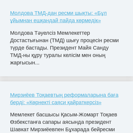
Молдова ТМД-дан ресми шықты: «Бұл
ұйымнан ешқандай пайда көрмедік»
Молдова Тәуелсіз Мемлекеттер
Достастығынан (ТМД) шығу процесін ресми
түрде бастады. Президент Майя Санду
ТМД-ны құру туралы келісім мен оның
жарғысын...
Мирзиёев Тоқаевтың реформаларына баға
берді: «Көрнекті саяси қайраткерсіз»
Мемлекет басшысы Қасым-Жомарт Тоқаев
Өзбекстанға сапары аясында президент
Шавкат Мирзиёевпен Бұхарада бейресми