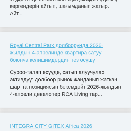
көргендерін айтып, шағымданып жатыр.
Айт...
Royal Central Park долбоорунда 2026-
жылдын 4-апрелинде квартира сатуу
боюнча келишимдердин тез өсүшү
Суроо-талап өсүүдө, сатып алуучулар
активдүү: долбоор рынок жанданып жаткан
шартта позициясын бекемдөйт 2026-жылдын
4-апрели девелопер RCA Living тар...
INTEGRA CITY GITEX Africa 2026