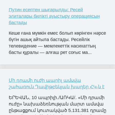
Путин есептен шығарылды: Ресей
элиталары билікті ауыстыру операциясын
бастады
Кеше ғана мүмкін емес болып көрінген нәрсе
бүгін ашық айтыла бастады. Ресейлік
телевидение — мемлекеттік насихаттың
басты құралы — алғаш рет соғыс ма...
Մի դրամի ուժի ապրիլ ամսվա
շահառուն Դավիթբեկյան խաղեր ՀԿ-ն է
ԵՐԵՎԱՆ, 10 ապրիլի․/ԱՌԿԱ/․ «Մի դրամի
ուժը» նախաձեռնության մարտ ամսվա
ընթացքում կուտակված 5.131.381 դրամը