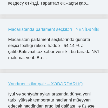
кездесу өткізді. Тараптар екіжақты қар...
Macarıstanda parlament seçkiləri - YENİLƏNİB
Macarıstan parlament seçkilərində günorta
seçici fəallığı rekord həddə - 54,14 %-ə
çatıb.Bakıvaxtı.az xəbər verir ki, bu barədə NVI
məlumat verib.Bu ...
Yandırıcı istilər gəlir – XƏBƏRDARLIQ
İyul və sentyabr ayları arasında dünya yeni
tarixi yüksək temperatur hədlərini müəyyən
edəcək həddindən artıq isti dalğası ilə üzləşə