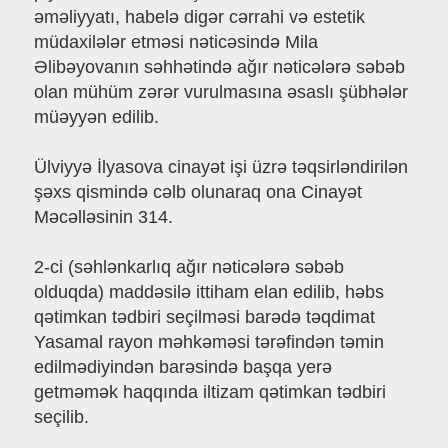
əməliyyatı, habelə digər cərrahi və estetik
müdaxilələr etməsi nəticəsində Mila
Əlibəyovanın səhhətində ağır nəticələrə səbəb
olan mühüm zərər vurulmasına əsaslı şübhələr
müəyyən edilib.
Ülviyyə İlyasova cinayət işi üzrə təqsirləndirilən
şəxs qismində cəlb olunaraq ona Cinayət
Məcəlləsinin 314.
2-ci (səhlənkarlıq ağır nəticələrə səbəb
olduqda) maddəsilə ittiham elan edilib, həbs
qətimkan tədbiri seçilməsi barədə təqdimat
Yasamal rayon məhkəməsi tərəfindən təmin
edilmədiyindən barəsində başqa yerə
getməmək haqqında iltizam qətimkan tədbiri
seçilib.