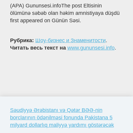
(APA) Gununsesi.infoThe post Eltisinin
ölümünə səbəb olan həkim amnistiyaya düşdü
first appeared on Günün Səsi.
Рубрика:
Шоу-бизнес и Знаменитости
.
Читать весь текст на
www.gununsesi.info
.
Səudiyyə Ərəbistanı və Qətər BƏƏ-nin
borclarının ödənilməsi fonunda Pakistana 5
milyard dollarlıq maliyyə yardımı göstərəcək