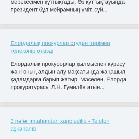
мерекесімен құттықтады. Өз құттықтауында
президент бұл мейрамның үміт, сүй...
Елордалық прокурлар студенттерімен
телекөпір өткізді
Елордалық прокурорлар қылмыспен күресу
жәні оның алдын алу мақсатында жаңашыл
қадамдарға барып жатыр. Мәселен, Елорда
прокуратурасы Л.Н. Гумилёв атын...
3 nəfər imtahandan xaric edilib - Telefon
aşkarlanıb