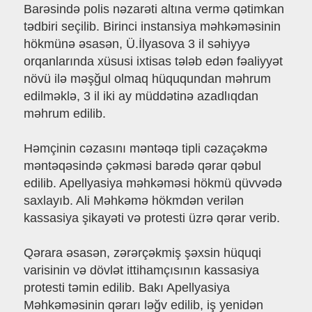
Barəsində polis nəzarəti altına vermə qətimkan
tədbiri seçilib. Birinci instansiya məhkəməsinin
hökmünə əsasən, Ü.İlyasova 3 il səhiyyə
orqanlarında xüsusi ixtisas tələb edən fəaliyyət
növü ilə məşğul olmaq hüququndan məhrum
edilməklə, 3 il iki ay müddətinə azadlıqdan
məhrum edilib.
Həmçinin cəzasını məntəqə tipli cəzaçəkmə
məntəqəsində çəkməsi barədə qərar qəbul
edilib. Apellyasiya məhkəməsi hökmü qüvvədə
saxlayıb. Ali Məhkəmə hökmdən verilən
kassasiya şikayəti və protesti üzrə qərar verib.
Qərara əsasən, zərərçəkmiş şəxsin hüquqi
varisinin və dövlət ittihamçısının kassasiya
protesti təmin edilib. Bakı Apellyasiya
Məhkəməsinin qərarı ləğv edilib, iş yenidən