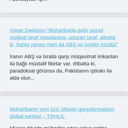
Vüqar Dadaşov-“Müharibədə qalib yaxud
məğlub tərəf məsələsinə, uduzan tərəf, əlbəttə
ki, İranla yanaşı həm də ABŞ və İsrailin özüdür”
İranın ABŞ və İsrailə qarşı müqavimət imkanları
ilə bağlı müxtəlif fikirlər var. Əlbəttə ki,
paradoksal görünsə də, Pakistanın iştirakı ilə
əldə olun...
Müharibənin yeni üzü: Müasir qarşıdurmaların
qlobal xəritəsi – TƏHLİL