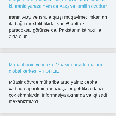
ki, İranla yanaşı həm də ABŞ və İsrailin özüdür”
İranın ABŞ və İsrailə qarşı müqavimət imkanları
ilə bağlı müxtəlif fikirlər var. Əlbəttə ki,
paradoksal görünsə də, Pakistanın iştirakı ilə
əldə olun...
Müharibənin yeni üzü: Müasir qarşıdurmaların
qlobal xəritəsi – TƏHLİL
Müasir dövrdə müharibə artıq yalnız cəbhə
xəttində aparılmır, münaqişələr getdikcə daha
çox ekranlarda, informasiya axınında və iqtisadi
mexanizmlərd...