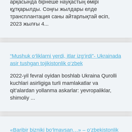
арқасында бірнеше науқастың өмірі
құтқарылды. Соңғы жылдары елде
трансплантация саны айтарлықтай өсіп,
2023 жылғы 4...
“Mushuk o‘liklarni yerdi, itlar izg‘irdi”- Ukrainada
asir tushgan tojikistonlik o‘zbek
2022-yil fevral oyidan boshlab Ukraina Qurolli
kuchlari asirligiga turli mamlakatlar va
qit’alardan yollanma askarlar: yevropaliklar,
shimoliy ...
«Baribir bizniki bo‘lmaysan…» – o‘zbekistonlik