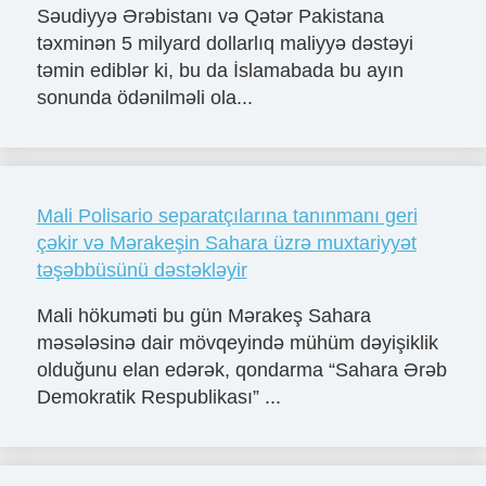
Səudiyyə Ərəbistanı və Qətər Pakistana
təxminən 5 milyard dollarlıq maliyyə dəstəyi
təmin ediblər ki, bu da İslamabada bu ayın
sonunda ödənilməli ola...
Mali Polisario separatçılarına tanınmanı geri
çǝkir vǝ Mǝrakeşin Sahara üzrǝ muxtariyyǝt
tǝşǝbbüsünü dǝstǝklǝyir
Mali hökumǝti bu gün Mǝrakeş Sahara
mǝsǝlǝsinǝ dair mövqeyindǝ mühüm dǝyişiklik
olduğunu elan edǝrǝk, qondarma “Sahara Ərǝb
Demokratik Respublikası” ...