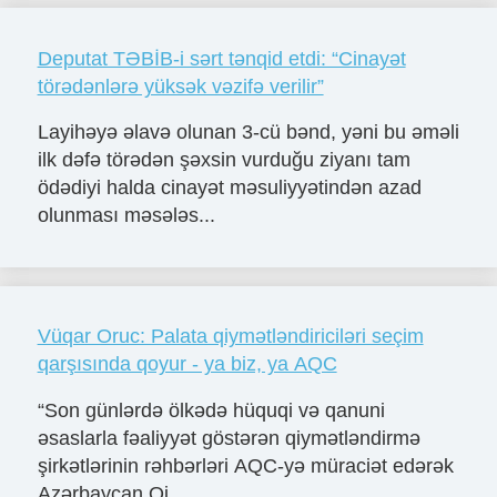
Deputat TƏBİB-i sərt tənqid etdi: “Cinayət
törədənlərə yüksək vəzifə verilir”
Layihəyə əlavə olunan 3-cü bənd, yəni bu əməli
ilk dəfə törədən şəxsin vurduğu ziyanı tam
ödədiyi halda cinayət məsuliyyətindən azad
olunması məsələs...
Vüqar Oruc: Palata qiymətləndiriciləri seçim
qarşısında qoyur - ya biz, ya AQC
“Son günlərdə ölkədə hüquqi və qanuni
əsaslarla fəaliyyət göstərən qiymətləndirmə
şirkətlərinin rəhbərləri AQC-yə müraciət edərək
Azərbaycan Qi...