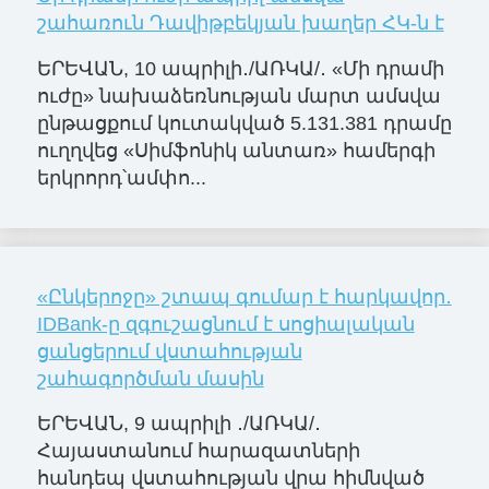
շահառուն Դավիթբեկյան խաղեր ՀԿ-ն է
ԵՐԵՎԱՆ, 10 ապրիլի․/ԱՌԿԱ/․ «Մի դրամի
ուժը» նախաձեռնության մարտ ամսվա
ընթացքում կուտակված 5.131.381 դրամը
ուղղվեց «Սիմֆոնիկ անտառ» համերգի
երկրորդ՝ամփո...
«Ընկերոջը» շտապ գումար է հարկավոր․
IDBank-ը զգուշացնում է սոցիալական
ցանցերում վստահության
շահագործման մասին
ԵՐԵՎԱՆ, 9 ապրիլի ․/ԱՌԿԱ/․
Հայաստանում հարազատների
հանդեպ վստահության վրա հիմնված