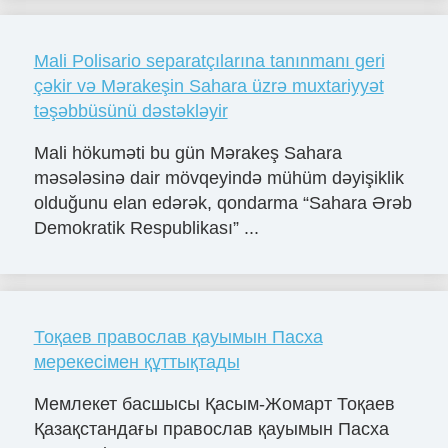
Mali Polisario separatçılarına tanınmanı geri
çǝkir vǝ Mǝrakeşin Sahara üzrǝ muxtariyyǝt
tǝşǝbbüsünü dǝstǝklǝyir
Mali hökumǝti bu gün Mǝrakeş Sahara
mǝsǝlǝsinǝ dair mövqeyindǝ mühüm dǝyişiklik
olduğunu elan edǝrǝk, qondarma “Sahara Ərǝb
Demokratik Respublikası” ...
Тоқаев православ қауымын Пасха
мерекесімен құттықтады
Мемлекет басшысы Қасым-Жомарт Тоқаев
Қазақстандағы православ қауымын Пасха